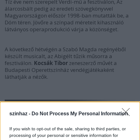
Tíz éve nem szerepelt Verdi-mű a fesztiválon, Az
álarcosbált pedig az eredeti szövegkönyvvel
Magyarországon először 1998-ban mutatták be, a
Dóm téren. Jövőre a színpad méreteit kihasználó
látványos operaprodukció várja a közönséget.
A következő hétvégén a Szabó Magda regényéből
készült musicalt, az Abigélt tűzik műsorra a
fesztiválon.
Kocsák Tibor
zeneszerző művét a
Budapesti Operettszínház vendégjátékaként
láthatják a nézők.
szinhaz -
Do Not Process My Personal Information
If you wish to opt-out of the sale, sharing to third parties, or
processing of your personal or sensitive information for