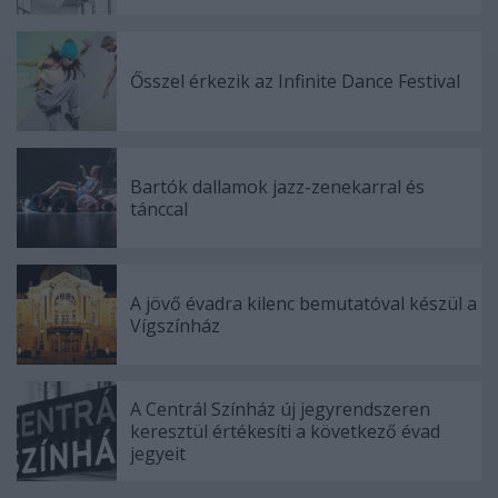
Ősszel érkezik az Infinite Dance Festival
Bartók dallamok jazz-zenekarral és
tánccal
A jövő évadra kilenc bemutatóval készül a
Vígszínház
A Centrál Színház új jegyrendszeren
keresztül értékesíti a következő évad
jegyeit