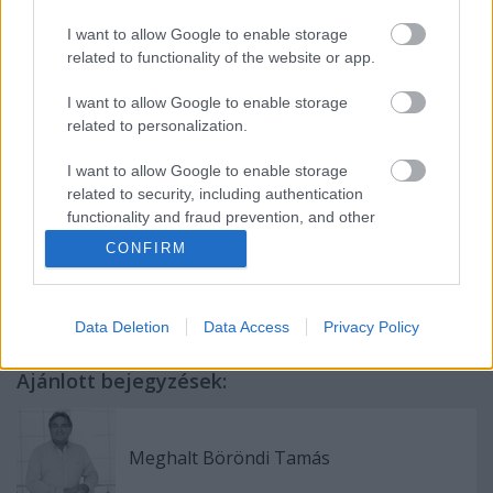
I want to allow Google to enable storage
A nézőtér megfordítása nem okozott komoly
related to functionality of the website or app.
problémát, és mivel a székesegyház felújítása a
I want to allow Google to enable storage
tervek szerint csak nyár elejére fejeződik be, a jövő
related to personalization.
évben még mindig a Dómmal szemben állítják föl a
színpadot – tudatta a színházi szakember.
I want to allow Google to enable storage
related to security, including authentication
functionality and fraud prevention, and other
user protection.
CONFIRM
Data Deletion
Data Access
Privacy Policy
Ajánlott bejegyzések:
Meghalt Böröndi Tamás