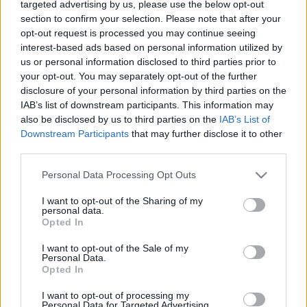
targeted advertising by us, please use the below opt-out
section to confirm your selection. Please note that after your
opt-out request is processed you may continue seeing
interest-based ads based on personal information utilized by
us or personal information disclosed to third parties prior to
your opt-out. You may separately opt-out of the further
disclosure of your personal information by third parties on the
A Madách Színházzal együttműködésben idén
IAB’s list of downstream participants. This information may
hatalmas sikerrel bemutatott Mamma Mia! visszatér
also be disclosed by us to third parties on the
IAB’s List of
a fesztiválra. Az ABBA-musicalt
Szirtes Tamás
Downstream Participants
that may further disclose it to other
rendezésében július 17-én, 18-án és 19-én új
third parties.
szereposztással játsszák a Dóm téren.
Please note that this website/app uses one or more Google
Personal Data Processing Opt Outs
services and may gather and store information including but
not limited to your visit or usage behaviour. You may click to
I want to opt-out of the Sharing of my
Július 31-én és augusztus 1-jén prózai darabot,
personal data.
grant or deny consent to Google and its third-party tags to
Shakespeare Tévedések vígjátéka című drámáját
Opted In
use your data for below specified purposes in below Google
mutatja be a Szegedi Szabadtéri Játékok. A szervezők
consent section.
a magas művészi színvonalú, ugyanakkor
I want to opt-out of the Sale of my
Personal Data.
szórakoztató produkcióhoz a legkiválóbb magyar
Opted In
színészeket kívánják felkérni.
I want to opt-out of processing my
Personal Data for Targeted Advertising.