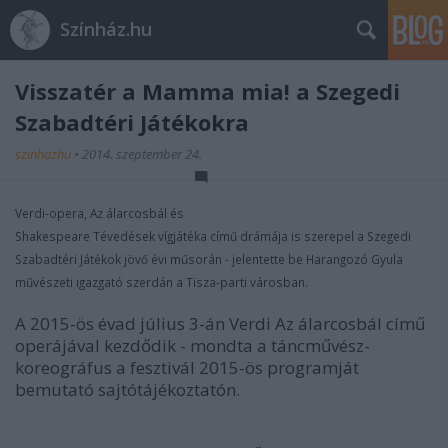
Színház.hu
Visszatér a Mamma mia! a Szegedi
Szabadtéri Játékokra
szinhazhu
•
2014. szeptember 24.
Verdi-opera, Az álarcosbál és
Shakespeare Tévedések vígjátéka című drámája is szerepel a Szegedi
Szabadtéri Játékok jövő évi műsorán - jelentette be Harangozó Gyula
művészeti igazgató szerdán a Tisza-parti városban.
A 2015-ös évad július 3-án Verdi Az álarcosbál című
operájával kezdődik - mondta a táncművész-
koreográfus a fesztivál 2015-ös programját
bemutató sajtótájékoztatón.