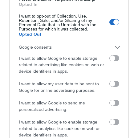
Opted In
A musical műfaj klasszikusa, A nyomorultak zárja
majd az évadot augusztusban. Az 1985-ös londoni
I want to opt-out of Collection, Use,
premier 30. évfordulóján teljesen új koncepciójú
Retention, Sale, and/or Sharing of my
Personal Data that Is Unrelated with the
darabot állítanak színpadra Szegeden a
Purposes for which it was collected.
Madách Színházzal koprodukcióban.
Opted Out
Google consents
Jövőre is szerepel ingyenes ajándékkoncert a
I want to allow Google to enable storage
fesztivál programjában, amelyen az I. Nemzetközi
related to advertising like cookies on web or
Marton Éva Énekverseny különdíjasa, Signe Ravn
device identifiers in apps.
Heiberg fiatal dán szoprán lesz az egyik fellépő.
I want to allow my user data to be sent to
Google for online advertising purposes.
Herczeg Tamás
igazgató a látogatók körében
végzett közönségkutatás eredményeit ismertetve
I want to allow Google to send me
elmondta, hogy az idén a látogatók között jelentősen
personalized advertising.
emelkedett a nem szegediek aránya, a nézők 61
százaléka érkezett az ország más településeiről vagy
I want to allow Google to enable storage
külföldről. A felmérés szerint a közönség 683 millió
related to analytics like cookies on web or
forintot költött el Szegeden a jegyáron felül.
device identifiers in apps.