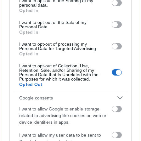
not limited to your visit or usage behaviour. You may click to
I want to opt-out of the Sharing of my
keresni.
personal data.
grant or deny consent to Google and its third-party tags to
Opted In
use your data for below specified purposes in below Google
consent section.
I want to opt-out of the Sale of my
Personal Data.
Az archívum regisztráció nélküli megnyitásával azt
Opted In
szeretnék elérni, hogy az operaház történetét ne csak
az ezzel foglalkozó szakértők és operarajongók
I want to opt-out of processing my
Personal Data for Targeted Advertising.
ismerjék meg, hanem azok is, akik eddig nem sokat
Opted In
tudtak róla, közöttük a Scala szomszédságában élő
milánóiak - olvasható a Scala honlapján.
I want to opt-out of Collection, Use,
Retention, Sale, and/or Sharing of my
Personal Data that Is Unrelated with the
Purposes for which it was collected.
Opted Out
Google consents
I want to allow Google to enable storage
related to advertising like cookies on web or
device identifiers in apps.
Ajánlott bejegyzések:
I want to allow my user data to be sent to