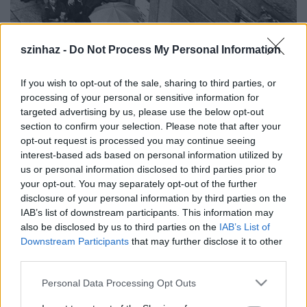
szinhaz -
Do Not Process My Personal Information
If you wish to opt-out of the sale, sharing to third parties, or
processing of your personal or sensitive information for
targeted advertising by us, please use the below opt-out
section to confirm your selection. Please note that after your
opt-out request is processed you may continue seeing
interest-based ads based on personal information utilized by
us or personal information disclosed to third parties prior to
your opt-out. You may separately opt-out of the further
Az internetes adatbankban a milánói operaházban
disclosure of your personal information by third parties on the
1950-től színpadra vitt előadások anyagát tették
IAB’s list of downstream participants. This information may
elérhetővé: 205 ezer fénykép, ötezer jelmez,
also be disclosed by us to third parties on the
IAB’s List of
nyolcszáz kellék, 12 ezer plakát. Az 1998-ban indult
Downstream Participants
that may further disclose it to other
digitalizáció során a Scala történetének utóbbi
third parties.
mintegy hatvanöt éve nagyrészt már bekerült az
Please note that this website/app uses one or more Google
Personal Data Processing Opt Outs
archívumba, amelyben az operák címe, az évad, a
services and may gather and store information including but
darabok szereplői és előadói alapján is lehet