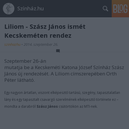
Színház.hu
Liliom - Szász János ismét
Kecskeméten rendez
szinhazhu
•
2014. szeptember 26.
Szeptember 26-án
mutatja be a Kecskeméti Katona József Színház Szász
János új rendezését. A Liliom címszerepében Orth
Péter látható.
Egy nagyon ártatlan, viszont elképesztő tartású, szegény, tapasztalatlan
lány és egy tapasztalt csavargó szerelmének elképesztő története ez –
mondta a darabról
Szász János
csütörtökön az MTI-nek.