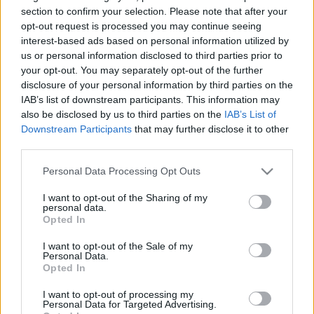
section to confirm your selection. Please note that after your
opt-out request is processed you may continue seeing
interest-based ads based on personal information utilized by
us or personal information disclosed to third parties prior to
Fotó: Ujvári Sándor/MTI
your opt-out. You may separately opt-out of the further
disclosure of your personal information by third parties on the
IAB’s list of downstream participants. This information may
"Nem kell átültetni egy szép szöveget ahhoz, hogy az
also be disclosed by us to third parties on the
IAB’s List of
ember kötelemről, szerelemről, nehezen elmondott,
Downstream Participants
that may further disclose it to other
vagy soha ki nem mondott szavakról beszéljen,
third parties.
amikor az ember nem tudja elmondani a másiknak,
Please note that this website/app uses one or more Google
hogy mennyire szereti, mennyire nem képes
Personal Data Processing Opt Outs
services and may gather and store information including but
őszintének lenni" – fogalmazta meg a darab
not limited to your visit or usage behaviour. You may click to
I want to opt-out of the Sharing of my
örökérvényűségét
Szász János
, aki szerint egy
personal data.
grant or deny consent to Google and its third-party tags to
pillanat alatt dőlt el, hogy a Liliom bekerül az évad
Opted In
use your data for below specified purposes in below Google
bemutatói közé.
consent section.
I want to opt-out of the Sale of my
Personal Data.
Opted In
"Egy szép estén ültünk
Orth Péter
színésszel a
színházi büfében, és akkor ránéztem és azt
I want to opt-out of processing my
Personal Data for Targeted Advertising.
mondtam: te Peti csináljuk meg a Liliomot együtt.