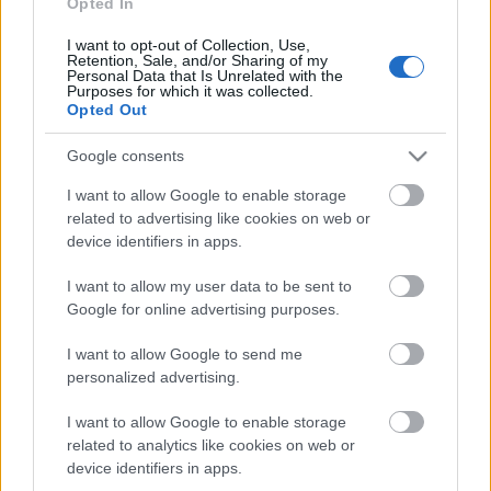
Opted In
Ott volt
Cseke Péter
igazgató, aki már negyedik éve
hív rendezni Kecskemétre, és én boldogan jövök, és
I want to opt-out of Collection, Use,
Retention, Sale, and/or Sharing of my
gyakorlatilag azonnal meg is beszéltük az előadást"
Personal Data that Is Unrelated with the
– emlékezett
Szász János
.
Purposes for which it was collected.
Opted Out
Google consents
Szász János
egy évig tanította filmművészetre a női
főszerepet, Julit alakító
Mészáros Blankát
, aki
I want to allow Google to enable storage
szavai szerint
Marton László
és
Hegedűs D. Géza
related to advertising like cookies on web or
tanár urak "csodálatos növendéke". "Tanár bácsija
device identifiers in apps.
voltam és most rendezője lettem, ami egy érdekes
átmenet" – tette hozzá.
I want to allow my user data to be sent to
Google for online advertising purposes.
Molnár Ferenc
darabjából 1909 óta számos
I want to allow Google to send me
nagysikerű előadás jött létre világszerte, még
personalized advertising.
amerikai musical is született belőle
Carousel
, azaz
Körhinta címmel.
Orth Péter
ás
Mészáros Blanka
I want to allow Google to enable storage
mellett a további szerepekben többek közt
Hajdú
related to analytics like cookies on web or
Melinda, Fazakas Géza, Aradi Imre, Bognár
device identifiers in apps.