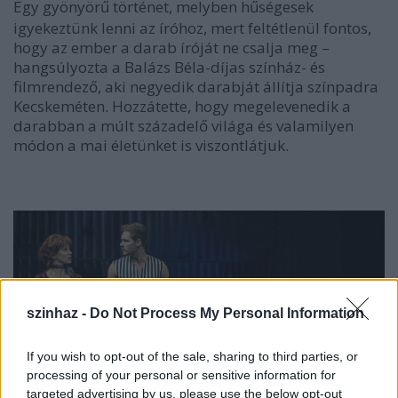
Egy gyönyörű történet, melyben hűségesek
igyekeztünk lenni az íróhoz, mert feltétlenül fontos,
hogy az ember a darab íróját ne csalja meg –
hangsúlyozta a Balázs Béla-díjas színház- és
filmrendező, aki negyedik darabját állítja színpadra
Kecskeméten. Hozzátette, hogy megelevenedik a
darabban a múlt századelő világa és valamilyen
módon a mai életünket is viszontlátjuk.
szinhaz -
Do Not Process My Personal Information
If you wish to opt-out of the sale, sharing to third parties, or
processing of your personal or sensitive information for
targeted advertising by us, please use the below opt-out