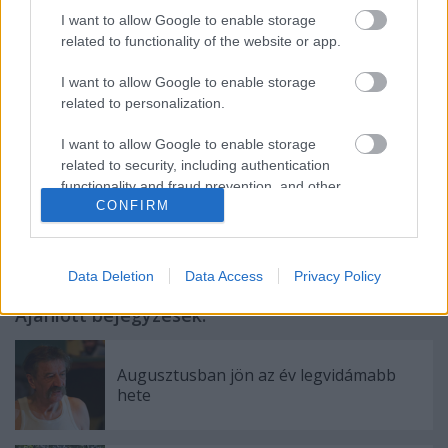
Gyöngyvér, Kiss Eszter, Csombor Teréz és Sirkó
I want to allow Google to enable storage
Anna
látható.
related to functionality of the website or app.
I want to allow Google to enable storage
related to personalization.
Forrás: MTI
I want to allow Google to enable storage
related to security, including authentication
functionality and fraud prevention, and other
CONFIRM
user protection.
Data Deletion
Data Access
Privacy Policy
Ajánlott bejegyzések:
Augusztusban jön az év legvidámabb
hete