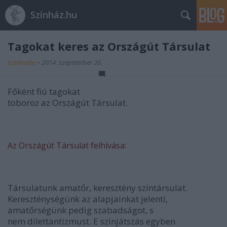
Színház.hu
Tagokat keres az Országút Társulat
szinhazhu
•
2014. szeptember 26.
Főként fiú tagokat
toboroz az Országút Társulat.
Az Országút Társulat felhívása:
Társulatunk amatőr, keresztény színtársulat.
Kereszténységünk az alapjainkat jelenti,
amatőrségünk pedig szabadságot, s
nem dilettantizmust. E színjátszás egyben