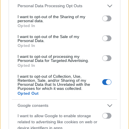
Please note that this website/app uses one or more Google
Várunk, hívunk és intünk mindenkit, akiben a
Personal Data Processing Opt Outs
services and may gather and store information including but
színjáték ilyen fényekben vonz, hogy csatlakozzon
not limited to your visit or usage behaviour. You may click to
I want to opt-out of the Sharing of my
hozzánk, akár lépett már ilyes deszkákra korábban,
personal data.
grant or deny consent to Google and its third-party tags to
akár nem. Honlapunk alapján bátrak és
Opted In
use your data for below specified purposes in below Google
rémültebbek is képet kaphatnak rólunk, s
consent section.
csaphatnak a tenyerünkbe vagy
I want to opt-out of the Sale of my
Personal Data.
foghatják menekülőre a dolgot - tetszés
Opted In
szerint. Szeptemberi kezdésünk miatt a csapni
vágyók sokat ne késlekedjenek.
I want to opt-out of processing my
Personal Data for Targeted Advertising.
Opted In
Próbák: keddenként 18-21-ig
I want to opt-out of Collection, Use,
Retention, Sale, and/or Sharing of my
Personal Data that Is Unrelated with the
Honlapunk:
www.orszagut.comze.com
Purposes for which it was collected.
Jelentkezés:
orszagut.tarsulat@gmail.com
Opted Out
Google consents
I want to allow Google to enable storage
related to advertising like cookies on web or
device identifiers in apps.