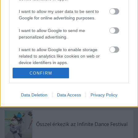
I want to allow my user data to be sent to
Google for online advertising purposes.
I want to allow Google to send me
Ajánlott bejegyzések:
personalized advertising.
I want to allow Google to enable storage
related to analytics like cookies on web or
Indul az e-Trafó online programsorozat
device identifiers in apps.
CONFIRM
I want to allow Google to enable storage
related to functionality of the website or app.
Nagy sikerrel zárult a Veszprémi Petőfi
Színház érzékenyítő fesztiválja
I want to allow Google to enable storage
Data Deletion
Data Access
Privacy Policy
related to personalization.
I want to allow Google to enable storage
related to security, including authentication
Ősszel érkezik az Infinite Dance Festival
functionality and fraud prevention, and other
user protection.