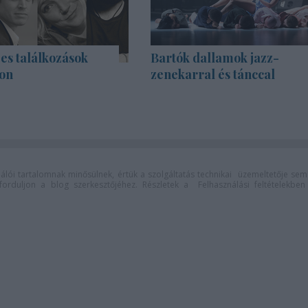
es találkozások
Bartók dallamok jazz-
on
zenekarral és tánccal
lói tartalomnak minősülnek, értük a
szolgáltatás technikai
üzemeltetője sem
n forduljon a blog szerkesztőjéhez. Részletek a
Felhasználási feltételekben