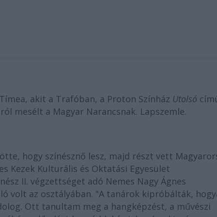
Tímea, akit a Trafóban, a Proton Színház
Utolsó
cím
áról mesélt a Magyar Narancsnak. Lapszemle.
tte, hogy színésznő lesz, majd részt vett Magyaro
des Kezek Kulturális és Oktatási Egyesület
ínész II. végzettséget adó Nemes Nagy Ágnes
lló volt az osztályában. "A tanárok kipróbálták, hog
dolog. Ott tanultam meg a hangképzést, a művészi