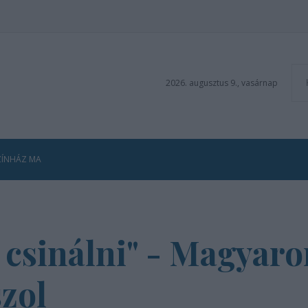
2026. augusztus 9., vasárnap
ZÍNHÁZ MA
 csinálni" - Magyaror
szol