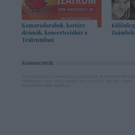
Kamaradarabok, kortárs
Különleg
drámák, koncertszínház a
Zsámbék
Teátrumban
Kommentek:
A hozzászólások a
vonatkozó jogszabályok
értelmében felhaszná
felelősséget nem vállal, azokat nem ellenőrzi. Kifogás eseté
adatvédelmi tájékoztatóban
.