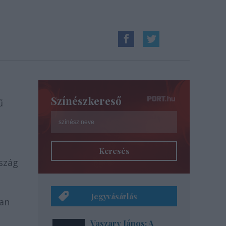
Színészkereső
ű
Keresés
rszág
Jegyvásárlás
yan
Vaszary János: A