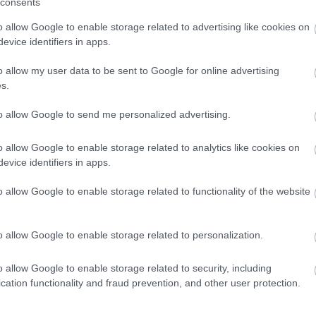
consents
o allow Google to enable storage related to advertising like cookies on
evice identifiers in apps.
o allow my user data to be sent to Google for online advertising
s.
to allow Google to send me personalized advertising.
ab próbájáról. Fotó: Orosz Bálint
o allow Google to enable storage related to analytics like cookies on
evice identifiers in apps.
t a Proton Színház csapatába, az
Utolsó
című előadás
o allow Google to enable storage related to functionality of the website
merjük egymást, és ő már találkozott hallássérült
álymentesített előadáson találkoztunk, ahol megtud
o allow Google to enable storage related to personalization.
i, nehezen tudta elképzelni - nem is csodálkozom raj
ó sokáig gondolkodott rajta: valami különlegeset ak
o allow Google to enable storage related to security, including
tett volna szóba egy hagyományos szerep. Idén
cation functionality and fraud prevention, and other user protection.
le egy személyes találkozót, hogy tisztázzuk, komol