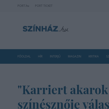
PORT
.hu
PORT TICKET
FŐOLDAL
HÍR
INTERJÚ
MAGAZIN
KRITIKA
S
"Karriert akarok
színésznője vála