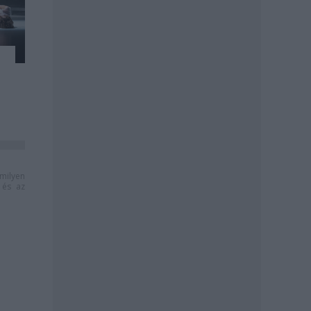
milyen
és az