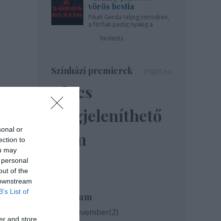
vörös bestia
Pikali Gerda talpig vörösben,
a férfiak pedig nyakig a
pácban - az Újszínházban!
hirdetés
Színházi premierek
Nincs
megjeleníthető
sonal or
elem
ection to
ou may
 personal
out of the
 downstream
B’s List of
Archívum
2020 november
(
2
)
er and store