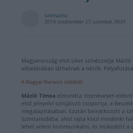
szinhazhu
2014. szeptember 27. szombat, 09:01
Magyarország első siket színésznője Mázló 
előadásában láthatnak a nézők. Pályafutás
A Magyar Narancs cikkéből:
Mázló Tímea
elmondta: tizenévesen eldöntö
első jelnyelvi színjátszó csoportja, a Beszé
megalapításában. Ezután beiratkozott a sz
Színitanodába, ahol rajta kívül mindenki ha
lehet velem kommunikálni, és működött a 