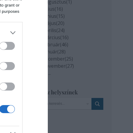
2020 augusztus
(
1
)
to grant or
2020 július
(
16
)
ed purposes
2020 június
(
15
)
2020 május
(
20
)
n a
2020 április
(
24
)
2020 március
(
16
)
jam
2020 február
(
46
)
 a
2020 január
(
28
)
2019 december
(
25
)
2019 november
(
27
)
an
Tovább
...
Szinház helyszínek