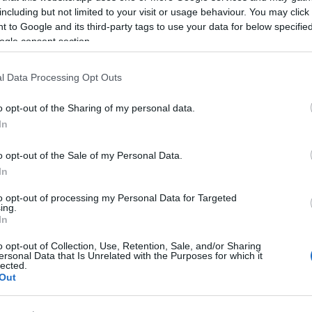
including but not limited to your visit or usage behaviour. You may click 
rrása: Nők Lapja Café
 to Google and its third-party tags to use your data for below specifi
ogle consent section.
t színész Magyarországon,
Mázló Tímea
így felelt: "Én
ek érte. De nagyon nehéz előrelépni, mert bizonytala
l Data Processing Opt Outs
hogy lenézik, kinevetik őket. De nekem mindegy, én
kan támogattak, biztattak, hogy menjek előre, ne ad
o opt-out of the Sharing of my personal data.
k van tehetsége a színjátszáshoz, de ők ragaszkodnak
In
 csak siketek és nagyothallók előtt merik felvállalni
. Meg kell mutatni, hogy mire vagyunk képesek. V
o opt-out of the Sale of my Personal Data.
In
jam csinálni, és ne adjam fel."
to opt-out of processing my Personal Data for Targeted
ing.
In
o opt-out of Collection, Use, Retention, Sale, and/or Sharing
ersonal Data that Is Unrelated with the Purposes for which it
lected.
Out