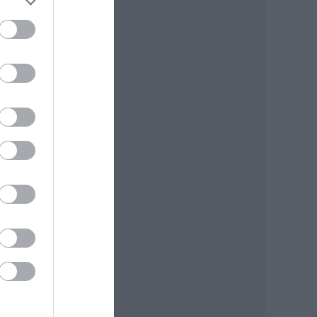
ba.
ta,
ta.
art,
yan