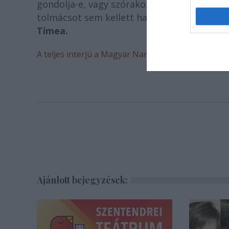
gondolja-e, vagy szórakozik, hogy az első 
tolmácsot sem kellett használnunk, értett
Tímea.
A teljes interjú a Magyar Narancsban olvasható.
Ajánlott bejegyzések: