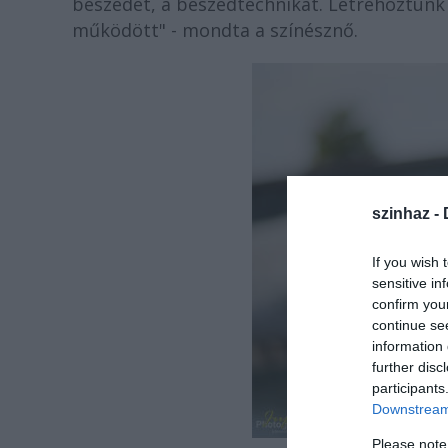
beszédet, a beszédtechnikát. Létrehoztunk n
működött" - mondta a színésznő.
szinhaz -
If you wish 
sensitive in
confirm you
continue se
information 
further disc
participants
Downstream 
Please note