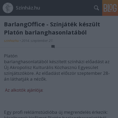
Színház.hu
BarlangOffice - Színjáték készült
Platón barlanghasonlatából
szinhazhu
•
2014. szeptember 27.
Platón
barlanghasonlatából készített színházi előadást az
Új Akropolisz Kulturális Közhasznú Egyesület
színjátszóköre. Az előadást először szeptember 28-
án láthatják a nézők.
Az alkotók ajánlója:
Egy profi reklámstúdióba új megrendelés érkezik:
készítsenek kisfilmet Platón barlanghasonlatából