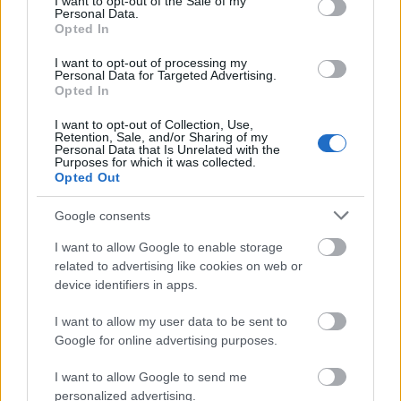
I want to opt-out of the Sale of my
– A magunk fejével gondolkodunk-e?
Personal Data.
Opted In
– Szabad-e egy felnőttnek az álmait követni?
I want to opt-out of processing my
Megannyi kérdés, amelyre a Barlang Urai nem
Personal Data for Targeted Advertising.
Opted In
akarják, hogy megleljük saját válaszunkat. Ezért a
leghatékonyabb eszközzel térítenek el a kereséstől:
I want to opt-out of Collection, Use,
önnön gyengeségeinkből szőtt csapdába ejtenek.
Retention, Sale, and/or Sharing of my
Personal Data that Is Unrelated with the
Vajon a BarlangOffice-ban lesz lehetőség a
Purposes for which it was collected.
választásra?
Opted Out
Google consents
I want to allow Google to enable storage
related to advertising like cookies on web or
device identifiers in apps.
I want to allow my user data to be sent to
Google for online advertising purposes.
I want to allow Google to send me
personalized advertising.