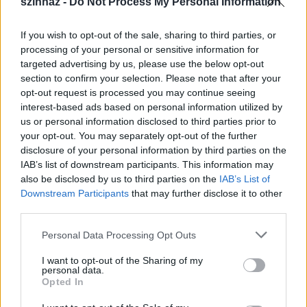
szinhaz -
Do Not Process My Personal Information
If you wish to opt-out of the sale, sharing to third parties, or
processing of your personal or sensitive information for
targeted advertising by us, please use the below opt-out
section to confirm your selection. Please note that after your
opt-out request is processed you may continue seeing
interest-based ads based on personal information utilized by
us or personal information disclosed to third parties prior to
your opt-out. You may separately opt-out of the further
disclosure of your personal information by third parties on the
IAB’s list of downstream participants. This information may
also be disclosed by us to third parties on the
IAB’s List of
Downstream Participants
that may further disclose it to other
third parties.
Please note that this website/app uses one or more Google
Personal Data Processing Opt Outs
services and may gather and store information including but
not limited to your visit or usage behaviour. You may click to
I want to opt-out of the Sharing of my
personal data.
grant or deny consent to Google and its third-party tags to
Opted In
use your data for below specified purposes in below Google
– Van-e élet a hétköznapok mókuskerekén túl?
consent section.