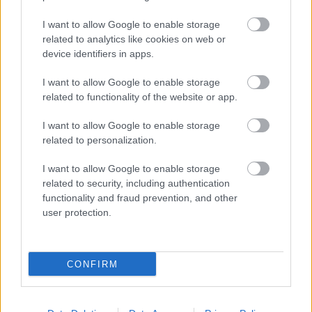
I want to allow Google to enable storage
related to analytics like cookies on web or
device identifiers in apps.
I want to allow Google to enable storage
related to functionality of the website or app.
I want to allow Google to enable storage
related to personalization.
BarlangOffice - színjáték Platón barlanghasonlatából
I want to allow Google to enable storage
Bemutató
:
2014. szeptember 28. vasárnap, 18:00
related to security, including authentication
Helyszín: Főnix Kultúrműhely, Budapest, VIII. ker.,
functionality and fraud prevention, and other
Rigó u. 6–8.
user protection.
További előadások:
2014. november 9., december
14. – vasárnap 18.00
Az előadás időtartama: 75 perc
CONFIRM