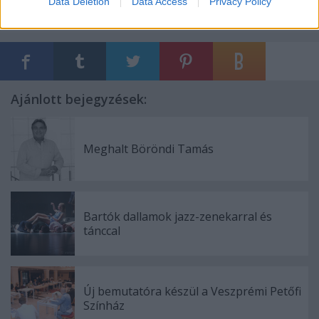
Data Deletion
Data Access
Privacy Policy
Ajánlott bejegyzések:
Meghalt Böröndi Tamás
Bartók dallamok jazz-zenekarral és
tánccal
Új bemutatóra készül a Veszprémi Petőfi
Színház