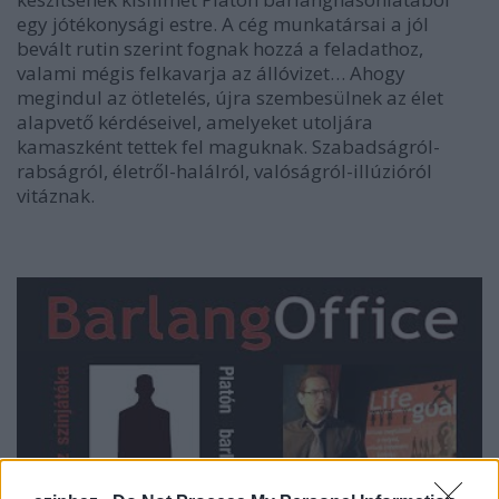
egy jótékonysági estre. A cég munkatársai a jól
bevált rutin szerint fognak hozzá a feladathoz,
valami mégis felkavarja az állóvizet… Ahogy
megindul az ötletelés, újra szembesülnek az élet
alapvető kérdéseivel, amelyeket utoljára
kamaszként tettek fel maguknak. Szabadságról-
rabságról, életről-halálról, valóságról-illúzióról
vitáznak.