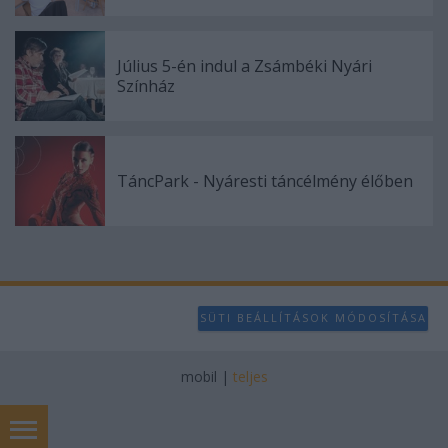
Július 5-én indul a Zsámbéki Nyári
Színház
TáncPark - Nyáresti táncélmény élőben
SÜTI BEÁLLÍTÁSOK MÓDOSÍTÁSA
mobil
|
teljes