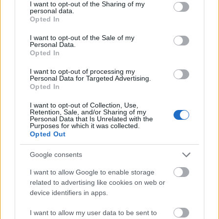
not limited to your visit or usage behaviour. You may click to
I want to opt-out of the Sharing of my
personal data.
grant or deny consent to Google and its third-party tags to
Opted In
use your data for below specified purposes in below Google
consent section.
I want to opt-out of the Sale of my
Personal Data.
Opted In
I want to opt-out of processing my
Personal Data for Targeted Advertising.
Opted In
I want to opt-out of Collection, Use,
Retention, Sale, and/or Sharing of my
Personal Data that Is Unrelated with the
Az előadást a kanadai Stratford Festival színpadán
Purposes for which it was collected.
rögzítették 2009-ben. A színházi közvetítés –
Opted Out
hasonlóan
A vihar
című Shakespeare-mű tavasszal
bemutatott Stratford-produkciójához – a Pannonia
Google consents
Entertainment forgalmazásában, eredeti nyelven
I want to allow Google to enable storage
látható. A magyar felirat
Réz Ádám
műfordítása
related to advertising like cookies on web or
alapján készült, a British Council támogatásával.
device identifiers in apps.
I want to allow my user data to be sent to