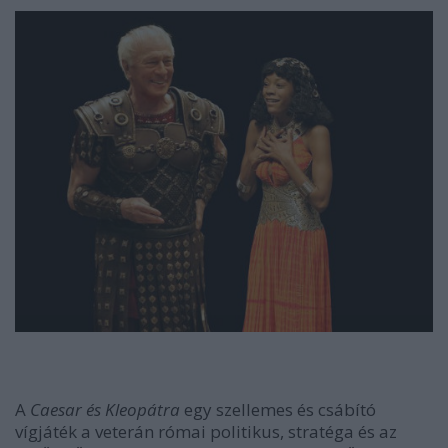
A
Caesar és Kleopátra
egy szellemes és csábító
vígjáték a veterán római politikus, stratéga és az