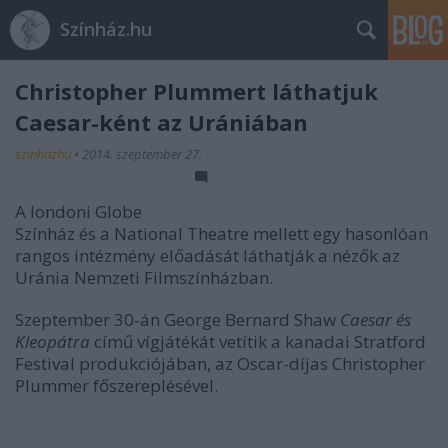
Színház.hu
Christopher Plummert láthatjuk
Caesar-ként az Urániában
szinhazhu
•
2014. szeptember 27.
A londoni Globe
Színház és a National Theatre mellett egy hasonlóan
rangos intézmény előadását láthatják a nézők az
Uránia Nemzeti Filmszínházban.
Szeptember 30-án George Bernard Shaw
Caesar és
Kleopátra
című vígjátékát vetítik a kanadai Stratford
Festival produkciójában, az Oscar-díjas Christopher
Plummer főszereplésével.