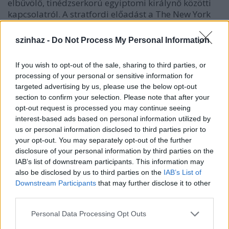
elbűvölő, tinédzserkorú egyiptomi királynő közötti
kapcsolatról. A stratfordi előadást a The New York
Times "a társulat lenyűgöző évadjának
tetőpontjaként" üdvözölte.
szinhaz -
Do Not Process My Personal Information
If you wish to opt-out of the sale, sharing to third parties, or
processing of your personal or sensitive information for
Szeptember 30-án 19 órakor az Uránia közönsége is
targeted advertising by us, please use the below opt-out
tanúja lehet az Oscar-díjas kanadai színész,
section to confirm your selection. Please note that after your
Christopher Plummer
(Caesar) elismert játékának,
opt-out request is processed you may continue seeing
és megtapasztalhatják George Bernard Shaw
interest-based ads based on personal information utilized by
kritikusok által is méltatott színjátékában a drámát,
us or personal information disclosed to third parties prior to
az intrikát és a komédiát. Az előadás női
your opt-out. You may separately opt-out of the further
főszereplője a Tony-díjas
Nikki M. James
.
disclosure of your personal information by third parties on the
IAB’s list of downstream participants. This information may
also be disclosed by us to third parties on the
IAB’s List of
Downstream Participants
that may further disclose it to other
third parties.
Please note that this website/app uses one or more Google
Personal Data Processing Opt Outs
services and may gather and store information including but