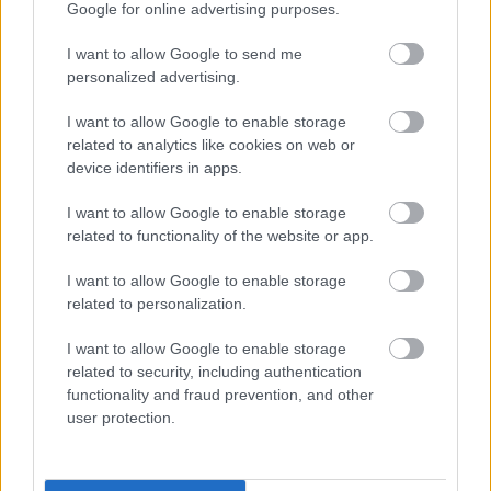
Google for online advertising purposes.
I want to allow Google to send me
personalized advertising.
I want to allow Google to enable storage
related to analytics like cookies on web or
device identifiers in apps.
I want to allow Google to enable storage
related to functionality of the website or app.
I want to allow Google to enable storage
related to personalization.
I want to allow Google to enable storage
Az előadás egyetlen alkalommal, szeptember 30-án
related to security, including authentication
19 órakor lesz műsoron az Urániában, jegyek
functionality and fraud prevention, and other
kaphatók a Filmszínház jegypénztárában és
user protection.
honlapján, valamint a Jegymester hálózatában.