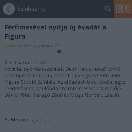
Színház.hu
Férfimesével nyitja új évadát a
Figura
szinhazhu
•
2014. szeptember 27.
Kiss Csaba Csehov
novellái nyomán született De mi lett a nővel? című
darabjával indítja új évadát a gyergyószentmiklósi
Figura Stúdió Színház. Az előadást Albu István jegyzi
rendezőként, az előadás három mesélő-szereplője
Dávid Péter, Faragó Zénó és Moşu Norbert László.
Az M Studio ajánlója: