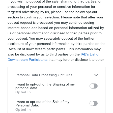
If you wish to opt-out of the sale, sharing to third parties, or
Az előadás bemutatójára szeptember 27-én,
processing of your personal or sensitive information for
szombat este 7 órától kerül sor a Figura
targeted advertising by us, please use the below opt-out
nagyszínpadán felépített stúdiótérben. Ezt követően
section to confirm your selection. Please note that after your
a produkciót szeptember 28-án, vasárnap este 7
opt-out request is processed you may continue seeing
órától lehet újra megtekinteni.
interest-based ads based on personal information utilized by
us or personal information disclosed to third parties prior to
your opt-out. You may separately opt-out of the further
disclosure of your personal information by third parties on the
Jegyek ára 15 lej, diákoknak és nyugdíjasoknak 10
IAB’s list of downstream participants. This information may
lejbe kerül. Jegyek válthatók a Figura jegyirodájában
also be disclosed by us to third parties on the
IAB’s List of
munkanapokon 10.00 és 16.00 óra között, vagy
Downstream Participants
that may further disclose it to other
előadás előtt egy órával a helyszínen. Információk és
third parties.
jegyfoglalás a 0752-227-751-es telefonszámon, vagy
az
org@figura.ro
e-mail címen.
Please note that this website/app uses one or more Google
Personal Data Processing Opt Outs
services and may gather and store information including but
not limited to your visit or usage behaviour. You may click to
I want to opt-out of the Sharing of my
personal data.
grant or deny consent to Google and its third-party tags to
Opted In
use your data for below specified purposes in below Google
consent section.
I want to opt-out of the Sale of my
Personal Data.
Opted In