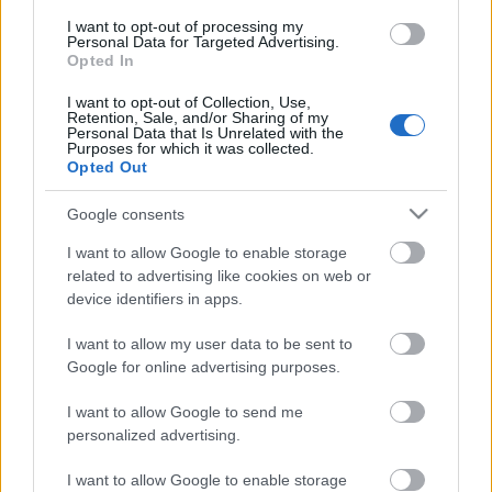
I want to opt-out of processing my
Personal Data for Targeted Advertising.
Opted In
I want to opt-out of Collection, Use,
Retention, Sale, and/or Sharing of my
Personal Data that Is Unrelated with the
Purposes for which it was collected.
Opted Out
Google consents
I want to allow Google to enable storage
related to advertising like cookies on web or
device identifiers in apps.
I want to allow my user data to be sent to
CSEHOV – KISS CSABA: DE MI LETT A NŐVEL?
Google for online advertising purposes.
férfimese
I want to allow Google to send me
Jura:
Dávid Péter
personalized advertising.
Gyabkin:
Moşu Norbert-László
Aljosa:
Faragó Zénó
I want to allow Google to enable storage