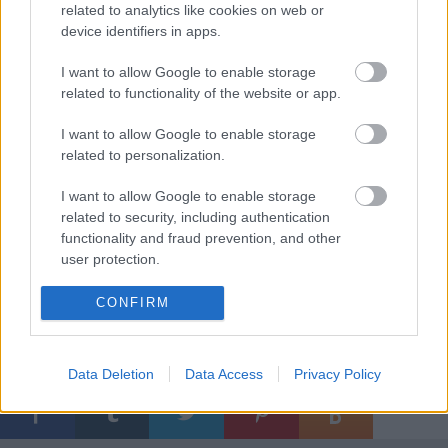
related to analytics like cookies on web or
device identifiers in apps.
Díszlet- és jelmeztervező:
György Eszter
I want to allow Google to enable storage
Rendező:
Albu István
related to functionality of the website or app.
I want to allow Google to enable storage
related to personalization.
2014. szeptember 27.
I want to allow Google to enable storage
M Studio, Gyergyószentmiklós
related to security, including authentication
functionality and fraud prevention, and other
user protection.
CONFIRM
Data Deletion
Data Access
Privacy Policy