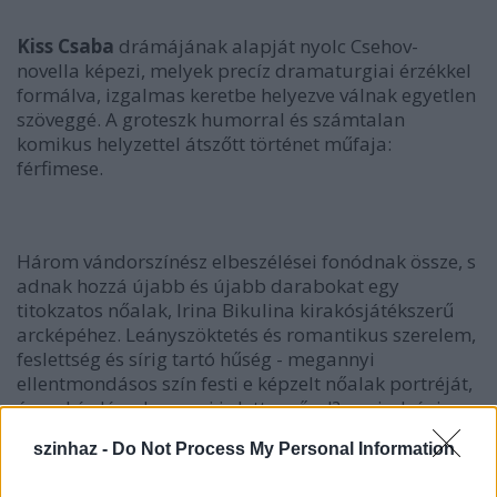
Kiss Csaba
drámájának alapját nyolc Csehov-
novella képezi, melyek precíz dramaturgiai érzékkel
formálva, izgalmas keretbe helyezve válnak egyetlen
szöveggé. A groteszk humorral és számtalan
komikus helyzettel átszőtt történet műfaja:
férfimese.
Három vándorszínész elbeszélései fonódnak össze, s
adnak hozzá újabb és újabb darabokat egy
titokzatos nőalak, Irina Bikulina kirakósjátékszerű
arcképéhez. Leányszöktetés és romantikus szerelem,
feslettség és sírig tartó hűség - megannyi
ellentmondásos szín festi e képzelt nőalak portréját,
ám a kérdés – hogy mi is lett a nővel? – mindvégig
nyitva marad.
szinhaz -
Do Not Process My Personal Information