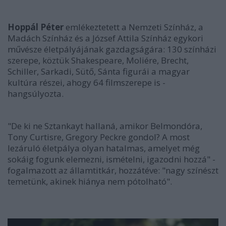
Hoppál Péter
emlékeztetett a Nemzeti Színház, a
Madách Színház és a József Attila Színház egykori
művésze életpályájának gazdagságára: 130 színházi
szerepe, köztük Shakespeare, Moliére, Brecht,
Schiller, Sarkadi, Sütő, Sánta figurái a magyar
kultúra részei, ahogy 64 filmszerepe is -
hangsúlyozta.
"De ki ne Sztankayt hallaná, amikor Belmondóra,
Tony Curtisre, Gregory Peckre gondol? A most
lezáruló életpálya olyan hatalmas, amelyet még
sokáig fogunk elemezni, ismételni, igazodni hozzá" -
fogalmazott az államtitkár, hozzátéve: "nagy színészt
temetünk, akinek hiánya nem pótolható".