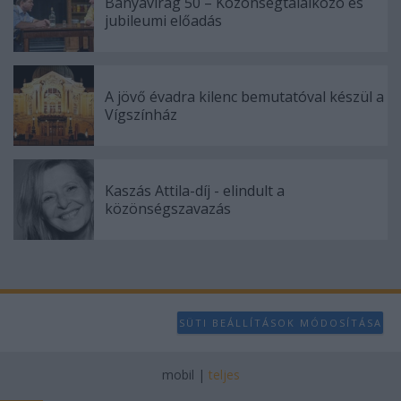
Bányavirág 50 – Közönségtalálkozó és
jubileumi előadás
A jövő évadra kilenc bemutatóval készül a
Vígszínház
Kaszás Attila-díj - elindult a
közönségszavazás
SÜTI BEÁLLÍTÁSOK MÓDOSÍTÁSA
mobil
|
teljes