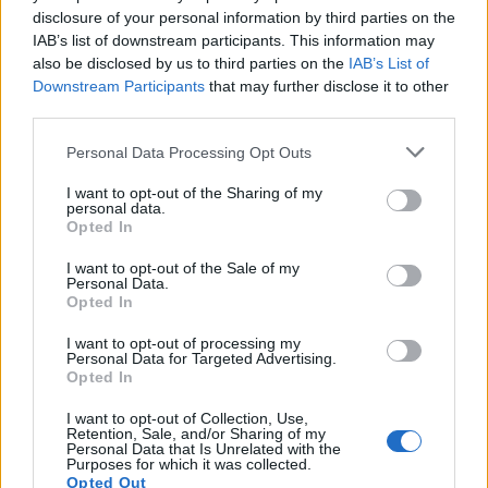
korlátok. "Napsugár volt a hangodban és napsugár
disclosure of your personal information by third parties on the
volt a személyiségedben" - méltatta a színművészt.
IAB’s list of downstream participants. This information may
also be disclosed by us to third parties on the
IAB’s List of
Downstream Participants
that may further disclose it to other
third parties.
Mint emlékeztetett,
Sztankay István
lételeme a
színház volt, de számos emlékezetes alakítás fűződik
Please note that this website/app uses one or more Google
Personal Data Processing Opt Outs
a nevéhez filmszínészként, tévéjátékok
services and may gather and store information including but
szereplőjeként és szinkronszínészként is. "Mindez a
not limited to your visit or usage behaviour. You may click to
I want to opt-out of the Sharing of my
sokszínű tehetség egy varázslatos emberben öltött
personal data.
grant or deny consent to Google and its third-party tags to
Opted In
testet" - mondta el
Szirtes Tamás
.
use your data for below specified purposes in below Google
consent section.
I want to opt-out of the Sale of my
Personal Data.
Besenczi Árpád
színművész, a zalaegerszegi Hevesi
Opted In
Sándor Színház igazgatója felidézte azt a pillanatot,
I want to opt-out of processing my
mikor húsz évvel ezelőtt a József Attila Színház
Personal Data for Targeted Advertising.
folyosóján találkoztak
Sztankay Istvánnal
.
Opted In
Barátságukra emlékezve kiemelte, hogy kollégáival
I want to opt-out of Collection, Use,
együtt emberséget, bölcsességet, humort és
Retention, Sale, and/or Sharing of my
hazaszeretetet kaptak
Sztankay Istvántól
, akitől
Personal Data that Is Unrelated with the
Purposes for which it was collected.
Illyés Gyula Haza a magasban című versével
Opted Out