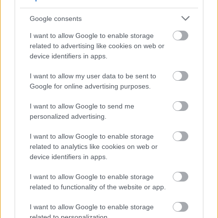
búcsúzott.
Google consents
Léner Péter
rendező, a József Attila Színház egykori
I want to allow Google to enable storage
igazgatója elmondta: 1950-ben, a gimnáziumban
related to advertising like cookies on web or
találkozott
Sztankay Istvánnal
, akinek
device identifiers in apps.
színművészetis felvételijén is jelen volt. A főiskola
után mindketten a miskolci színházba, majd onnan a
I want to allow my user data to be sent to
Nemzeti Színházba szerződtek.
Google for online advertising purposes.
I want to allow Google to send me
personalized advertising.
A Madáchban a Csillag a máglyán és a Jövőre, veled,
ugyanitt című darabokban megmutatta "a benne
I want to allow Google to enable storage
rejlő papot és komikust" is, amikor pedig
Léner
related to analytics like cookies on web or
Péter
lett a József Attila Színház igazgatója, barátját
device identifiers in apps.
követve odaszerződött - idézte fel.
I want to allow Google to enable storage
related to functionality of the website or app.
Sztankay Orsolya
színművész édesapjától
búcsúzva elmondta: jó
Sztankay István
I want to allow Google to enable storage
gyermekének lenni: "rögtön megelőlegeznek nekünk
related to personalization.