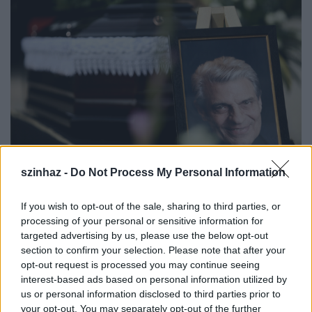
szinhaz -
Do Not Process My Personal Information
Fotó: Szécsi István/index.hu
If you wish to opt-out of the sale, sharing to third parties, or
processing of your personal or sensitive information for
targeted advertising by us, please use the below opt-out
Szirtes Tamás
rendező, a Madách Színház
section to confirm your selection. Please note that after your
igazgatója mint "csodálatos, sokoldalú, izgalmas,
opt-out request is processed you may continue seeing
modern" színésztől búcsúzott egykori kollégájától.
interest-based ads based on personal information utilized by
Kiemelte, Sztankay István egy nagy színészgeneráció
us or personal information disclosed to third parties prior to
tagja volt, aki számára nem léteztek műfaji
your opt-out. You may separately opt-out of the further