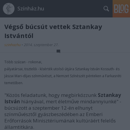
Színház.hu
Végső búcsút vettek Sztankay
Istvántól
szinhazhu
•
2014. szeptember 27.
Több százan - rokonai,
pályatársai, tisztelői - kísérték utolsó útjára Sztankay István Kossuth- és
Jászai Mari-díjas színművészt, a Nemzet Színészét pénteken a Farkasréti
temetőben.
"Közös feladatunk, hogy megbirkózzunk
Sztankay
István
hiányával, mert életműve mindannyiunké" -
búcsúzott a szeptember 12-én elhunyt
színművésztől gyászbeszédében az Emberi
Erőforrások Minisztériumának kultúráért felelős
államtitkára.