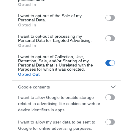
grant or deny consent to Google and its third-party tags to
Opted In
use your data for below specified purposes in below Google
consent section.
I want to opt-out of the Sale of my
Personal Data.
Opted In
A filmben a kisfiút az anya egy luxusnegyedben,
drága autóban hagyja sorsára. A folytatásban a
I want to opt-out of processing my
kocsit ellopják, majd a menekülő autótolvajok a
Personal Data for Targeted Advertising.
szegénynegyedben utcára teszik a gyermeket.
Opted In
I want to opt-out of Collection, Use,
Retention, Sale, and/or Sharing of my
Personal Data that Is Unrelated with the
Purposes for which it was collected.
A musicalben a közönség nem látja az előzményeket,
Opted Out
a történet az utcára tett gyermek megtalálásával
kezdődik. A tízesztendős kisfiút a Csavargó (Charlie
Google consents
Chaplin) találja meg. A Csavargó kezdetben mindent
elkövet, hogy megszabaduljon a talált kölyöktől, de
I want to allow Google to enable storage
aztán megszereti, saját fiaként neveli fel,
related to advertising like cookies on web or
életbölcsességekre tanítja. Elválaszthatatlan, jó
device identifiers in apps.
barátok lesznek, fantasztikus kalandokat élnek át.
I want to allow my user data to be sent to
Google for online advertising purposes.