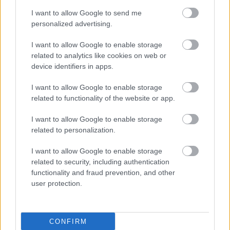
A rendező szerint a darab azt igazolja, hogy a
I want to allow Google to send me
szeretet a legszorultabb helyzetekben is
personalized advertising.
megmentheti az embereket. Ha létezik az emberek
közötti szeretet, akkor nem számít a szegénység és
I want to allow Google to enable storage
persze a gazdagság sem, nincs kilátástalan helyzet,
related to analytics like cookies on web or
míg ha ez hiányzik, üressé válik az emberek élete -
device identifiers in apps.
vélekedett.
I want to allow Google to enable storage
related to functionality of the website or app.
Chaplint, azaz a Csavargót
Hertelendy Attila
, míg a
Kölyköt (váltott szereposztásban)
Kovács Emánuel
I want to allow Google to enable storage
és
Vizy Benedek
alakítja. A főbb szerepeket
Debrei
related to personalization.
Zsuzsanna, Bot Gábor, Kátai Kinga, Lőrincz
Nikol, Szakály Aurél
és
Barsi Márton
játssza. A
I want to allow Google to enable storage
díszletet és a jelmezeket
Csík György
tervezte, a
related to security, including authentication
koreográfus
Gyenes Ildikó
, a zenei vezető pedig
functionality and fraud prevention, and other
Máriás Zsolt
.
user protection.
CONFIRM
Forrás: MTI