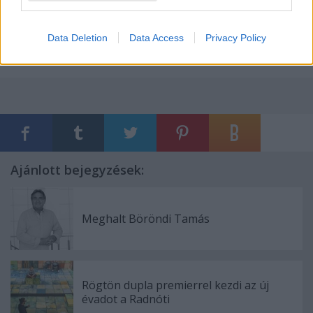
Data Deletion
Data Access
Privacy Policy
Ajánlott bejegyzések:
Meghalt Böröndi Tamás
Rögtön dupla premierrel kezdi az új
évadot a Radnóti