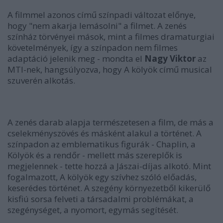
A filmmel azonos című színpadi változat előnye,
hogy "nem akarja lemásolni" a filmet. A zenés
színház törvényei mások, mint a filmes dramaturgiai
követelmények, így a színpadon nem filmes
adaptáció jelenik meg - mondta el
Nagy Viktor
az
MTI-nek, hangsúlyozva, hogy A kölyök című musical
szuverén alkotás.
A zenés darab alapja természetesen a film, de más a
cselekményszövés és másként alakul a történet. A
színpadon az emblematikus figurák - Chaplin, a
Kölyök és a rendőr - mellett más szereplők is
megjelennek - tette hozzá a Jászai-díjas alkotó. Mint
fogalmazott, A kölyök egy szívhez szóló előadás,
keserédes történet. A szegény környezetből kikerülő
kisfiú sorsa felveti a társadalmi problémákat, a
szegénységet, a nyomort, egymás segítését.