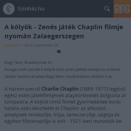
Színház.hu
A kölyök - Zenés játék Chaplin filmje
nyomán Zalaegerszegen
szinhazhu
•
2014. szeptember 28.
Nagy Tibor, Bradányi Iván és
Pozsgai Zsolt szerzők A Kölyök című zenés játékát mutatja be a Hevesi
Sándor Színház társulata Nagy Viktor rendezésében október 3-án.
A három szerző
Charlie Chaplin
(1889-1977) legelső
egész estés játékfilmjének alaptörténetét dolgozta át
színpadra.
A kölyök
című filmet gyermekének korai
halála után készítette el Chaplin: az alkotást -
amelynek rendezője, írója, zeneszerzője, vágója és
egyben főszereplője is volt - 1921-ben mutatták be.