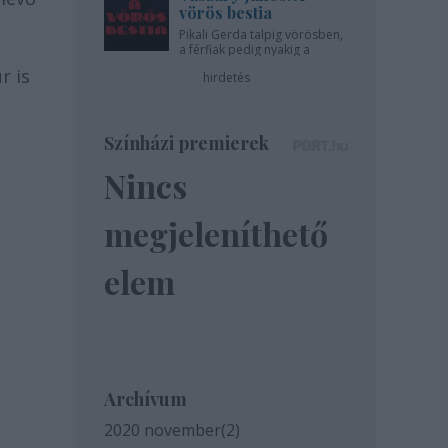
vörös bestia
e
Pikali Gerda talpig vörösben,
z
a férfiak pedig nyakig a
pácban - az Újszínházban!
r is
hirdetés
Színházi premierek
Nincs
megjeleníthető
elem
Archívum
2020 november
(
2
)