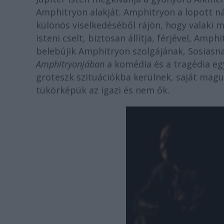
Amphitryon alakját. Amphitryon a lopott n
különös viselkedéséből rájön, hogy valaki 
isteni cselt, biztosan állítja, férjével, Amph
belebújik Amphitryon szolgájának, Sosiasnak
Amphitryonjában
a komédia és a tragédia eg
groteszk szituációkba kerülnek, saját maguk
tükörképük az igazi és nem ők.