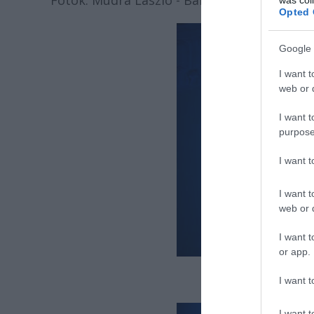
Fotók: Mudra László - Bartók Kamaraszínhá
Opted 
Google 
I want t
web or d
I want t
purpose
I want 
I want t
web or d
I want t
or app.
I want t
I want t