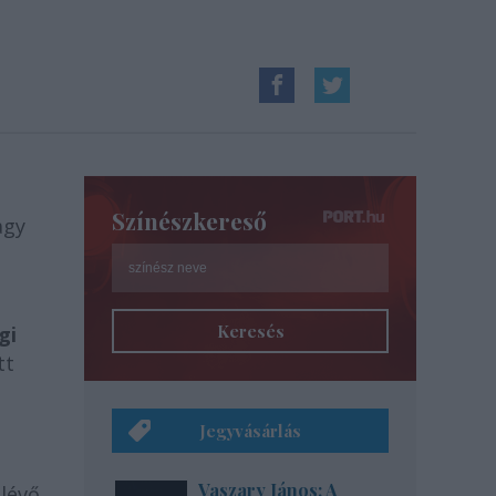
Színészkereső
agy
Keresés
gi
tt
Jegyvásárlás
Vaszary János: A
 lévő