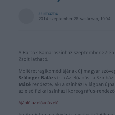
szinhazhu
2014. szeptember 28. vasárnap, 10:04
A Bartók Kamaraszínház szeptember 27-én
Zsolt látható.
Molière
tragikomédiájának új magyar szöv
Szálinger Balázs
írta.Az előadást a Színhá
Máté
rendezte, aki a színházi világban újn
az első fizikai színházi koreográfus-rendez
Ajánló az előadás elé:
Jupiter isten megkívánja a gyönyörű Alkménét