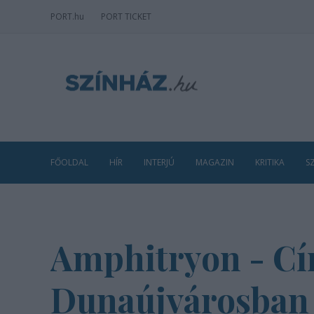
PORT
.hu
PORT TICKET
FŐOLDAL
HÍR
INTERJÚ
MAGAZIN
KRITIKA
S
Amphitryon - Cí
Dunaújvárosban