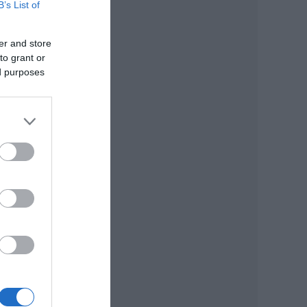
B’s List of
er and store
to grant or
ed purposes
kik
 írt