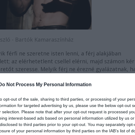
szló - Bartók Kamaraszínház
k férfi ne szeretne isten lenni, a férj alakjában
ett; az elérhetetlent csellel elérni, majd számon kér
retőt szeresse. Melyik férj ne érezné gyalázatnak, h
yát? Micsoda kéj a nőnek, ha azt hiszi férjével jutott
gadja az együttlétet, s a szerelem gyümölcse sem övé
Do Not Process My Personal Information
to opt-out of the sale, sharing to third parties, or processing of your per
formation for targeted advertising by us, please use the below opt-out s
r selection. Please note that after your opt-out request is processed y
eing interest-based ads based on personal information utilized by us or
disclosed to third parties prior to your opt-out. You may separately opt-
losure of your personal information by third parties on the IAB’s list of