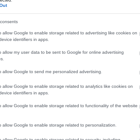
z
Out
consents
o allow Google to enable storage related to advertising like cookies on
evice identifiers in apps.
o allow my user data to be sent to Google for online advertising
s.
to allow Google to send me personalized advertising.
o allow Google to enable storage related to analytics like cookies on
evice identifiers in apps.
o allow Google to enable storage related to functionality of the website
1.
o allow Google to enable storage related to personalization.
o allow Google to enable storage related to security, including