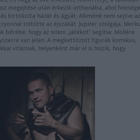
ász megejtése után érkezik otthonába, ahol feleség
más birtokolta házát és ágyát. Alkméné nem sejtve a
itryonnal töltötte az éjszakát. Jupiter szolgája, Merku
 bőrébe, hogy az isteni „játékot” segítse. Molière
yszerre van jelen. A megkettőzött figurák komikus,
kal vitáznak, helyenként már el is hiszik, hogy