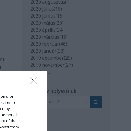
2020 augusztus
(
1
)
2020 július
(
16
)
2020 június
(
15
)
2020 május
(
20
)
2020 április
(
24
)
2020 március
(
16
)
2020 február
(
46
)
2020 január
(
28
)
2019 december
(
25
)
ni
2019 november
(
27
)
a
Tovább
...
 a
,
Szinház helyszínek
sonal or
ection to
ou may
 personal
out of the
 downstream