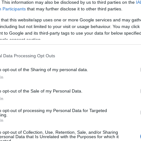
. This information may also be disclosed by us to third parties on the
IA
Participants
that may further disclose it to other third parties.
 that this website/app uses one or more Google services and may gath
including but not limited to your visit or usage behaviour. You may click 
 to Google and its third-party tags to use your data for below specifi
ogle consent section.
l Data Processing Opt Outs
o opt-out of the Sharing of my personal data.
In
szló - Bartók Kamaraszínház
o opt-out of the Sale of my Personal Data.
ék sok humorral és mai szöveggel várja mindazokat, a
In
ndez csak a színpadon történhet meg. Molière versben
to opt-out of processing my Personal Data for Targeted
n írt új szövege hozza még közelebb napjainkhoz.
ing.
In
o opt-out of Collection, Use, Retention, Sale, and/or Sharing
ersonal Data that Is Unrelated with the Purposes for which it
lected.