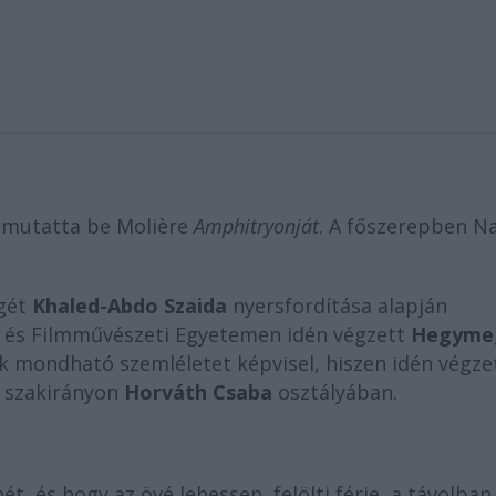
 mutatta be Molière
Amphitryonját
. A főszerepben N
egét
Khaled-Abdo Szaida
nyersfordítása alapján
z- és Filmművészeti Egyetemen idén végzett
Hegyme
ak mondható szemléletet képvisel, hiszen idén végze
ő szakirányon
Horváth Csaba
osztályában.
, és hogy az övé lehessen, felölti férje, a távolban