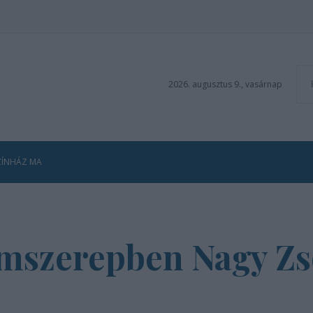
2026. augusztus 9., vasárnap
ZÍNHÁZ MA
mszerepben Nagy Zs