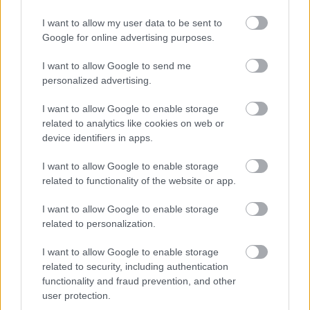
alattvalói félelem, és az ebből fakadó spekulatív
I want to allow my user data to be sent to
túlteljesítés. Ami egyébként terjed, egyre többen
Google for online advertising purposes.
lesik, mit várnak 'odafönt', és szoronganak attól,
hogy mit fognak szólni majd ahhoz, amit végül
I want to allow Google to send me
csinálnak. És ezzel maguk is gyártják azt, amitől
personalized advertising.
félnek. Én ebben nem veszek részt, és valószínű, hogy
ez a hatalomnak is unalmas és irritáló" -
I want to allow Google to enable storage
hangsúlyozta
Mácsai Pál
.
related to analytics like cookies on web or
device identifiers in apps.
I want to allow Google to enable storage
Az Örkény igazgatója az interjúban elmondta: ismét benyújtja a
related to functionality of the website or app.
pályázatát a színház vezetésére, de hogy az utána lévő ciklust vállalja-e,
I want to allow Google to enable storage
ma még nem tudja. "A következő öttel húsz évet leszek ezen a poszton. Ez
related to personalization.
elég ahhoz, hogy egy színház elérje azt, ahova velem eljuthat. Az
igazgatócsere azon is múlik, van-e valaki a társulat közelében, aki átveszi.
I want to allow Google to enable storage
Egyelőre nem látok olyat, aki akarná, olyat igen, aki alkalmas lenne rá. Akik
related to security, including authentication
kelendőek, alapvetően húzódnak az igazgatás kötöttségeitől. A fiatalok
functionality and fraud prevention, and other
különösen. Ők a nagyszínházi terektől is idegenkednek. Nyomaszt, hogy ki
user protection.
fog évtizedek múlva a magyar nagyszínházakban rendezni. Nem látom