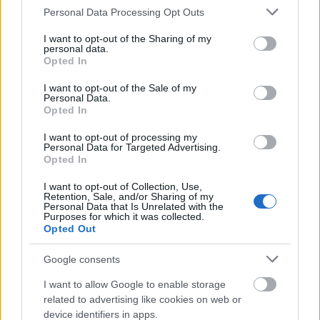
azon, hogy ne vegye át a díjat. "Ennek kétféle oka
Please note that this website/app uses one or more Google
Personal Data Processing Opt Outs
van. Hogy miért veszem át, egyszerű: azért, mert az
services and may gather and store information including but
én díjammal, amire éppen a saját kettéhasadt
not limited to your visit or usage behaviour. You may click to
I want to opt-out of the Sharing of my
personal data.
szakmámnak, a liberálisnak nevezett oldala
grant or deny consent to Google and its third-party tags to
Opted In
terjesztett föl konokul, az Örkény Színház munkáját,
use your data for below specified purposes in below Google
szellemiségét, repertoárját, hangját ismerik el.
consent section.
I want to opt-out of the Sale of my
Ugyanúgy, ahogy a társulatnak tíz év alatt kiosztott
Personal Data.
Opted In
sok más díjjal is. A másik: ha egyszer a kormányzat
deklaráltan antiliberális, vajon miért tüntet ki olyan
I want to opt-out of processing my
művészeket, akiknek világlátása, művészi hitvallása
Personal Data for Targeted Advertising.
liberális. Ismerem a kész választ: taktikából.
Opted In
Csakhogy ez híg válasz. Mert, bizony, gyakran
I want to opt-out of Collection, Use,
meggyőződésből" - mutatott rá a direktor.
Retention, Sale, and/or Sharing of my
Personal Data that Is Unrelated with the
Purposes for which it was collected.
Opted Out
"Az igazgató mérlegel, természetesen, aki ezt
Google consents
tagadja, úgyszólván füllent. Az is természetes, hogy
repertoárban, azaz az előadások témájában,
I want to allow Google to enable storage
közelítésében, esztétikájában én nem hozok
related to advertising like cookies on web or
kompromisszumot. Szomorú és nevetséges az
device identifiers in apps.