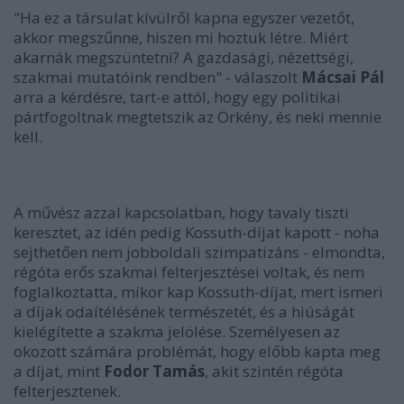
"Ha ez a társulat kívülről kapna egyszer vezetőt,
akkor megszűnne, hiszen mi hoztuk létre. Miért
akarnák megszüntetni? A gazdasági, nézettségi,
szakmai mutatóink rendben" - válaszolt
Mácsai Pál
arra a kérdésre, tart-e attól, hogy egy politikai
pártfogoltnak megtetszik az Örkény, és neki mennie
kell.
A művész azzal kapcsolatban, hogy tavaly tiszti
keresztet, az idén pedig Kossuth-díjat kapott - noha
sejthetően nem jobboldali szimpatizáns - elmondta,
régóta erős szakmai felterjesztései voltak, és nem
foglalkoztatta, mikor kap Kossuth-díjat, mert ismeri
a díjak odaítélésének természetét, és a hiúságát
kielégítette a szakma jelölése. Személyesen az
okozott számára problémát, hogy előbb kapta meg
a díjat, mint
Fodor Tamás
, akit szintén régóta
felterjesztenek.