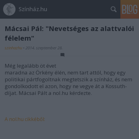
Színház.hu
Mácsai Pál: "Nevetséges az alattvalói
félelem"
szinhazhu
•
2014. szeptember 28.
Még legalább öt évet
maradna az Örkény élén, nem tart attól, hogy egy
politikai pártfogoltnak megtetszik a színház, és nem
gondolkodott el azon, hogy ne vegye át a Kossuth-
díjat. Mácsai Pált a nol.hu kérdezte.
A nol.hu cikkéből: