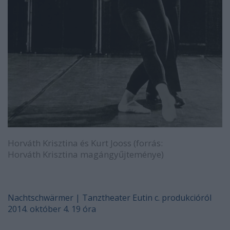
Horváth Krisztina és Kurt Jooss (forrás:
Horváth Krisztina magángyűjteménye)
Nachtschwärmer | Tanztheater Eutin c. produkcióról
2014. október 4. 19 óra