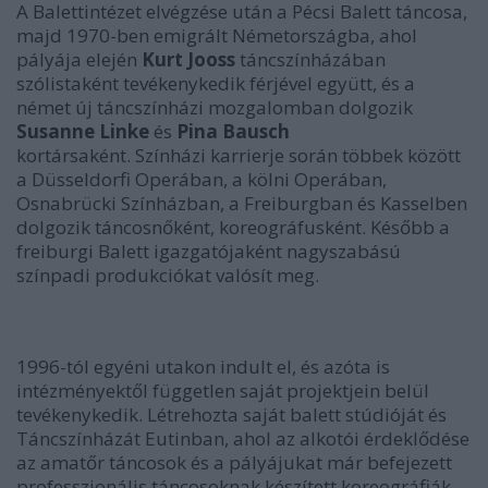
A Balettintézet elvégzése után a Pécsi Balett táncosa,
majd 1970-ben emigrált Németországba, ahol
pályája elején
Kurt Jooss
táncszínházában
szólistaként tevékenykedik férjével együtt, és a
német új táncszínházi mozgalomban dolgozik
Susanne Linke
és
Pina Bausch
kortársaként. Színházi karrierje során többek között
a Düsseldorfi Operában, a kölni Operában,
Osnabrücki Színházban, a Freiburgban és Kasselben
dolgozik táncosnőként, koreográfusként. Később a
freiburgi Balett igazgatójaként nagyszabású
színpadi produkciókat valósít meg.
1996-tól egyéni utakon indult el, és azóta is
intézményektől független saját projektjein belül
tevékenykedik. Létrehozta saját balett stúdióját és
Táncszínházát Eutinban, ahol az alkotói érdeklődése
az amatőr táncosok és a pályájukat már befejezett
professzionális táncosoknak készített koreográfiák