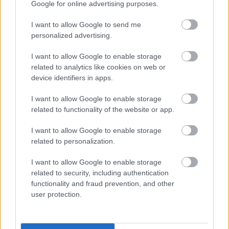
Google for online advertising purposes.
I want to allow Google to send me
Szabad, strukturált improvizáción alapuló és
personalized advertising.
formálódó este, amelynek közönség is részese lesz.
Az első óra versekkel, énekkel, új vonalas
I want to allow Google to enable storage
elektronikus zenével alátámasztott tánccal
related to analytics like cookies on web or
kiegészült előadás, a második óra pedig szabadabb
device identifiers in apps.
játék, amibe a közönség közül is bárki
I want to allow Google to enable storage
bekapcsolódhat.
related to functionality of the website or app.
I want to allow Google to enable storage
related to personalization.
előadók:
Ábrahám Nóra
- zene
I want to allow Google to enable storage
Szabó Richárd
- zenei alap
related to security, including authentication
Fenyves Márk
- tánc
functionality and fraud prevention, and other
Mándy Ildikó
- tánc
user protection.
Pálosi István
- tánc