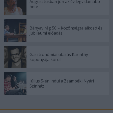
Augusztusban jön az év legvidámabb
hete
Bányavirág 50 – Közönségtalálkozó és
jubileumi előadás
Gasztronómiai utazás Karinthy
koponyája körül
Július 5-én indul a Zsámbéki Nyári
Színház