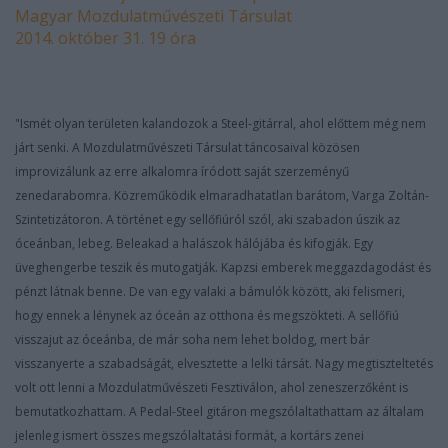
Magyar Mozdulatművészeti Társulat
2014. október 31. 19 óra
"Ismét olyan területen kalandozok a Steel-gitárral, ahol előttem még nem
járt senki. A Mozdulatművészeti Társulat táncosaival közösen
improvizálunk az erre alkalomra íródott saját szerzeményű
zenedarabomra. Közreműködik elmaradhatatlan barátom, Varga Zoltán-
Szintetizátoron. A történet egy sellőfiúról szól, aki szabadon úszik az
óceánban, lebeg. Beleakad a halászok hálójába és kifogják. Egy
üveghengerbe teszik és mutogatják. Kapzsi emberek meggazdagodást és
pénzt látnak benne. De van egy valaki a bámulók között, aki felismeri,
hogy ennek a lénynek az óceán az otthona és megszökteti. A sellőfiú
visszajut az óceánba, de már soha nem lehet boldog, mert bár
visszanyerte a szabadságát, elvesztette a lelki társát. Nagy megtiszteltetés
volt ott lenni a Mozdulatművészeti Fesztiválon, ahol zeneszerzőként is
bemutatkozhattam. A Pedal-Steel gitáron megszólaltathattam az általam
jelenleg ismert összes megszólaltatási formát, a kortárs zenei