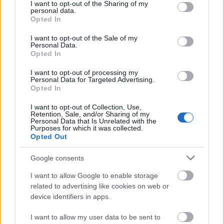
not limited to your visit or usage behaviour. You may click to
I want to opt-out of the Sharing of my
personal data.
grant or deny consent to Google and its third-party tags to
Opted In
use your data for below specified purposes in below Google
consent section.
I want to opt-out of the Sale of my
Personal Data.
Opted In
I want to opt-out of processing my
Personal Data for Targeted Advertising.
Opted In
I want to opt-out of Collection, Use,
Retention, Sale, and/or Sharing of my
Personal Data that Is Unrelated with the
Purposes for which it was collected.
Opted Out
Nachtschwarmer
(fotó: Bernd Teichmann)
Google consents
I want to allow Google to enable storage
related to advertising like cookies on web or
Élő Tánc Koncertet ad a Zikkurat és a Magyar
device identifiers in apps.
Mozdulatművészeti Társulat
2014. október 11. 20 óra
I want to allow my user data to be sent to