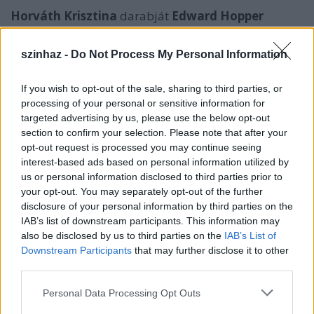
Horváth Krisztina
darabját
Edward Hopper
amerikai festő képei inspirálták. A
Nachtschwärmer
egy valódi térspecifikus előadás, melyet az alkotó
szinhaz -
Do Not Process My Personal Information
mindig az adott helyszínre adaptál. A koreográfus
előadásaira jellemző a tárgyak és színpadi kellékek
If you wish to opt-out of the sale, sharing to third parties, or
aktív szereplőként történő bevonása az előadás
processing of your personal or sensitive information for
folyamatába. Külön érdekessége a produkciónak,
targeted advertising by us, please use the below opt-out
hogy a darab szereplői munkásságukat korábban
section to confirm your selection. Please note that after your
lezárt, már nyugdíjas professzionális táncosok, ezért
opt-out request is processed you may continue seeing
ez egy valódi „over 40” produkció.
interest-based ads based on personal information utilized by
us or personal information disclosed to third parties prior to
your opt-out. You may separately opt-out of the further
disclosure of your personal information by third parties on the
Koreográfus, látvány:
Horváth Krisztina
IAB’s list of downstream participants. This information may
also be disclosed by us to third parties on the
IAB’s List of
előadók:
Tyhra Bellini, Adrienn Janzso, Mihaly
Downstream Participants
that may further disclose it to other
Molnar, Bernd Michael Teichmann
third parties.
Please note that this website/app uses one or more Google
Personal Data Processing Opt Outs
services and may gather and store information including but