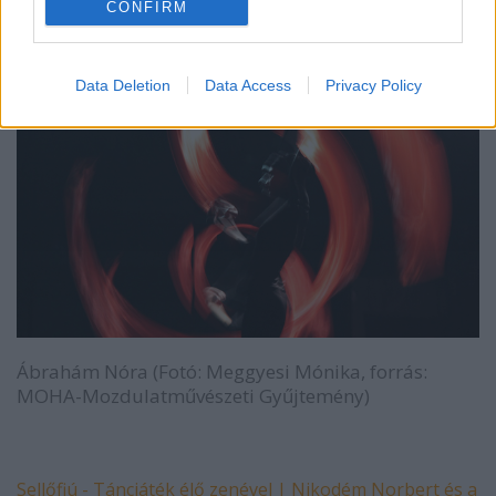
CONFIRM
Data Deletion
Data Access
Privacy Policy
Ábrahám Nóra (Fotó: Meggyesi Mónika, forrás:
MOHA-Mozdulatművészeti Gyűjtemény)
Sellőfiú - Táncjáték élő zenével | Nikodém Norbert és a