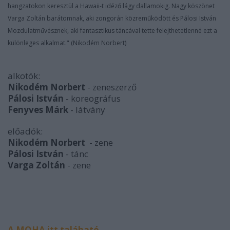
hangzatokon keresztül a Hawaii-t idéző lágy dallamokig. Nagy köszönet
Varga Zoltán barátomnak, aki zongorán közreműködött és Pálosi István
Mozdulatművésznek, aki fantasztikus táncával tette felejthetetlenné ezt a
különleges alkalmat." (Nikodém Norbert)
alkotók:
Nikodém Norbert
- zeneszerző
Pálosi István
- koreográfus
Fenyves Márk
- látvány
előadók:
Nikodém Norbert
- zene
Pálosi István
- tánc
Varga Zoltán
- zene
A MOHA itt taláható.