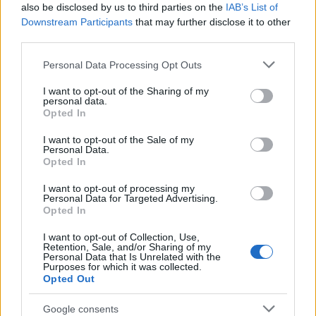
also be disclosed by us to third parties on the
IAB’s List of
három bemutatót - a Rév Fülöp, a Macbeth és az
Downstream Participants
that may further disclose it to other
Anyegin premierjét - megtartjuk. Az, hogy az évad
third parties.
második fele miként alakul, az átadás-átvétel
függvénye, a fenntartó igényeinek függvénye, és
Please note that this website/app uses one or more Google
Personal Data Processing Opt Outs
Zalán János
úr döntése. Biztos vagyok benne, hogy
services and may gather and store information including but
az átmenet a lehető legegyszerűbben és
not limited to your visit or usage behaviour. You may click to
I want to opt-out of the Sharing of my
personal data.
zökkenőmentesen fog történni. Nem lehetek másért,
grant or deny consent to Google and its third-party tags to
Opted In
csak ezért ebben a pillanatban” – számolt be
Őze
use your data for below specified purposes in below Google
Áron
, aki a társulat kérdéseit is fogadta.
consent section.
I want to opt-out of the Sale of my
Personal Data.
Opted In
I want to opt-out of processing my
Elmondta, hogy a Magyar Színház tagja kíván
Personal Data for Targeted Advertising.
maradni, és erre az évad végéig
Balog Zoltán
Opted In
emberi erőforrás miniszter is írásos engedélyt adott.
I want to opt-out of Collection, Use,
Az, hogy a későbbiekben milyen szerepet vállal az új
Retention, Sale, and/or Sharing of my
igazgatón is múlik.
Personal Data that Is Unrelated with the
Purposes for which it was collected.
Opted Out
Google consents