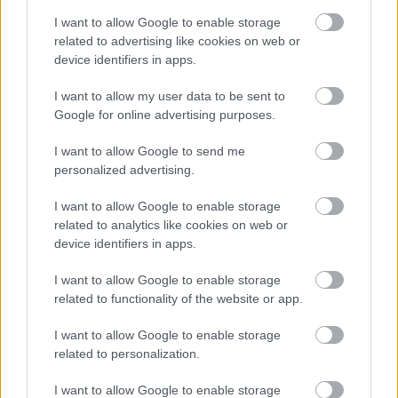
Többek között arra is válaszolt, megkötettek-e az
évad második felét biztosító szerződések és
I want to allow Google to enable storage
előfordulhat-e, hogy
Zalán János
töröl a
related to advertising like cookies on web or
repertoárról produkciókat.
device identifiers in apps.
I want to allow my user data to be sent to
Google for online advertising purposes.
„Az intézmény, illetve a társulat érdekében sem
akartam vállalni olyan kötelezettségeket, amelyek
I want to allow Google to send me
már az új igazgató hatáskörébe tartoznak. Tehát az
personalized advertising.
alkotói szerződések még nem köttettek meg, de az
I want to allow Google to enable storage
előkészítések elindultak, a tárgyalások lezajlottak és
related to analytics like cookies on web or
készen állunk az évadterv végrehajtására. Ettől
device identifiers in apps.
függetlenül
Zalán János
, mint egyszemélyi felelős
mindenről dönthet. Azon leszek, hogy minél több
I want to allow Google to enable storage
előadást lásson és hogy
–
minél többet legyen köztünk"
related to functionality of the website or app.
tudatta
Őze Áron,
aki arról is beszámolt, még nem
értesült arról, hogy mit tervez a leendő vezető, de a
I want to allow Google to enable storage
saját pályázatát nyilvánossá teszi.
related to personalization.
I want to allow Google to enable storage