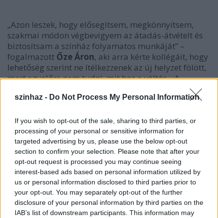
„Azon leszek, hogy elősegítsem, megkönnyítsem,
szakmai módon végbevigyem az átadás-átvételt és
biztosítsam a színház folyamatos munkáját” –
fogalmazott
Őze Áron
, aki arra kérte kollégáit, hogy
lehetőség szerint ne ítélkezzenek az új helyzet fölött,
mert egyelőre nem tudni, mit hoz a váltás. „A
magam részéről is kerülni fogom azokat a
szinhaz -
Do Not Process My Personal Information
csapdákat, amelyeket egy ilyen szituáció kínál” –
tette hozzá.
If you wish to opt-out of the sale, sharing to third parties, or
processing of your personal or sensitive information for
targeted advertising by us, please use the below opt-out
„Amit mi elvégeztünk, az nem fog elmúlni nyom
section to confirm your selection. Please note that after your
nélkül. Az intézményt adósságállomány nélkül
opt-out request is processed you may continue seeing
tudom átadni és ezt nektek köszönhetem. Nagyon
interest-based ads based on personal information utilized by
büszke vagyok a munkánkra. Hiszek abban, amit
us or personal information disclosed to third parties prior to
eddig csináltunk és abban, amit a pályázati
your opt-out. You may separately opt-out of the further
disclosure of your personal information by third parties on the
anyagban leírtunk. Biztosat nem tudok a jövőről,
IAB’s list of downstream participants. This information may
csak azt tudom, hogy az évad első felére tervezett