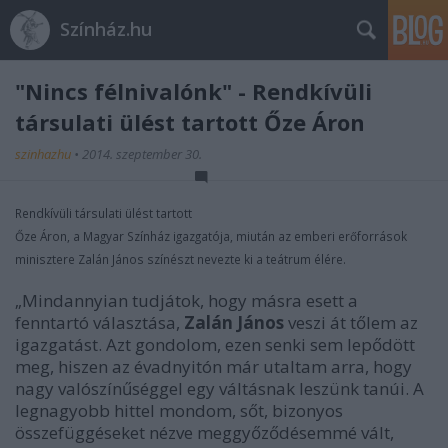
Színház.hu
"Nincs félnivalónk" - Rendkívüli
társulati ülést tartott Őze Áron
szinhazhu
•
2014. szeptember 30.
Rendkívüli társulati ülést tartott
Őze Áron, a Magyar Színház igazgatója, miután az emberi erőforrások
minisztere Zalán János színészt nevezte ki a teátrum élére.
„Mindannyian tudjátok, hogy másra esett a
fenntartó választása,
Zalán János
veszi át tőlem az
igazgatást. Azt gondolom, ezen senki sem lepődött
meg, hiszen az évadnyitón már utaltam arra, hogy
nagy valószínűséggel egy váltásnak leszünk tanúi. A
legnagyobb hittel mondom, sőt, bizonyos
összefüggéseket nézve meggyőződésemmé vált,