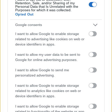
Retention, Sale, and/or Sharing of my
Personal Data that Is Unrelated with the
Purposes for which it was collected.
Kedves szerepei között említette Trisztánt és
Opted Out
Cyranót. "Annyira szerettem őket, hogy a mai napig,
ötven év elteltével is tudok részleteket mondani a
Google consents
darabból" - mondta. Amit élvezettel tanul az ember,
azt nehezen felejti el - vélekedett.
I want to allow Google to enable storage
related to advertising like cookies on web or
device identifiers in apps.
Filmjei közül a három,
Várkonyi Zoltá
n rendezte
I want to allow my user data to be sent to
Jókai-filmre, A kőszívű ember fiai (1964), az Egy
Google for online advertising purposes.
magyar nábob (1966) és a Kárpáthy Zoltán (1966)
I want to allow Google to send me
című alkotásra emlékezett szívesen.
personalized advertising.
I want to allow Google to enable storage
related to analytics like cookies on web or
Mint mondta, a Rákóczi hadnagya (1953) című filmet
device identifiers in apps.
60 ország vette meg, ami rekordnak számított a
filmművészetben. Hozzátette: 40 évvel később
I want to allow Google to enable storage
elment egy vetítésre, amelyen még mindig zsúfolt
related to functionality of the website or app.