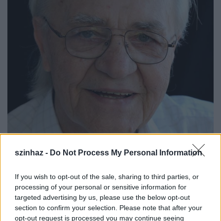
szinhaz -
Do Not Process My Personal Information
If you wish to opt-out of the sale, sharing to third parties, or
processing of your personal or sensitive information for
A Kossuth- és Jászai Mari-díjas színész hozzátette:
targeted advertising by us, please use the below opt-out
jelenleg a Szolnoki Szigligeti Színházban próbál,
section to confirm your selection. Please note that after your
Csehov Cseresznyéskert című művében alakítja Firsz
opt-out request is processed you may continue seeing