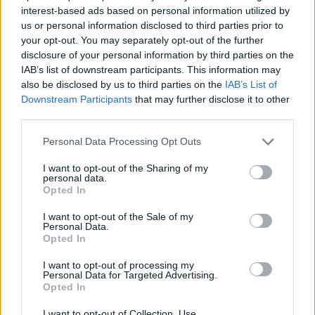
szerepét. Az előadás bemutatója október 17-én lesz.
interest-based ads based on personal information utilized by
A darabot
Szinetár Miklós
állítja színpadra. "Remek
us or personal information disclosed to third parties prior to
a társulat, jól érzem magam" - fogalmazott a
your opt-out. You may separately opt-out of the further
színművész, hozzátéve, boldoggá teszi, hogy számít
disclosure of your personal information by third parties on the
rá
Balázs Péter
igazgató.
IAB’s list of downstream participants. This information may
also be disclosed by us to third parties on the
IAB’s List of
Downstream Participants
that may further disclose it to other
third parties.
Kedves szerepeit felidézve kiemelte: A tanítónő című
darabban az öreg Főurat játszotta Szolnokon, az
Please note that this website/app uses one or more Google
Personal Data Processing Opt Outs
előadásnak nagy sikere volt, televíziós felvétel is
services and may gather and store information including but
készült róla.
not limited to your visit or usage behaviour. You may click to
I want to opt-out of the Sharing of my
personal data.
grant or deny consent to Google and its third-party tags to
Opted In
use your data for below specified purposes in below Google
consent section.
I want to opt-out of the Sale of my
Visszaemlékezett arra is, hogy a több mint tíz évig
Personal Data.
Opted In
működő Evangélium Színház vezető színésze volt,
évenként két bemutatót tartottak. "Az István király
I want to opt-out of processing my
életem egyik legnagyobb szerepe" - idézte fel Sík
Personal Data for Targeted Advertising.
Sándor művét.
Opted In
I want to opt-out of Collection, Use,