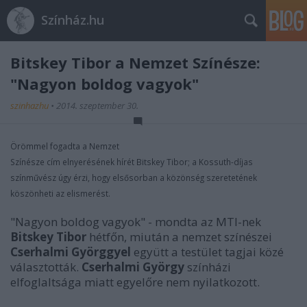
Színház.hu
Bitskey Tibor a Nemzet Színésze:
"Nagyon boldog vagyok"
szinhazhu
•
2014. szeptember 30.
Örömmel fogadta a Nemzet
Színésze cím elnyerésének hírét Bitskey Tibor; a Kossuth-díjas
színművész úgy érzi, hogy elsősorban a közönség szeretetének
köszönheti az elismerést.
"Nagyon boldog vagyok" - mondta az MTI-nek
Bitskey Tibor
hétfőn, miután a nemzet színészei
Cserhalmi Györggyel
együtt a testület tagjai közé
választották.
Cserhalmi György
színházi
elfoglaltsága miatt egyelőre nem nyilatkozott.