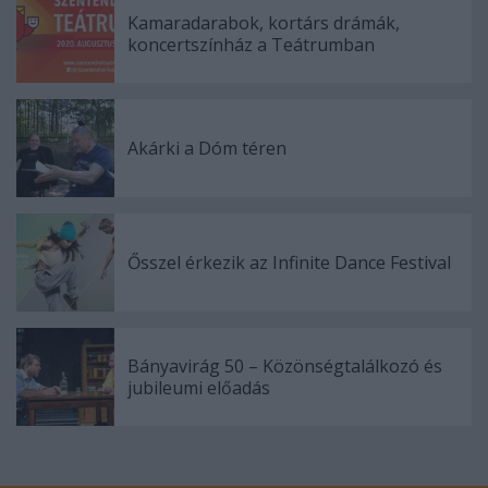
Kamaradarabok, kortárs drámák,
koncertszínház a Teátrumban
Akárki a Dóm téren
Ősszel érkezik az Infinite Dance Festival
Bányavirág 50 – Közönségtalálkozó és
jubileumi előadás