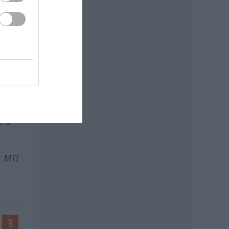
a
üli
t a
: MTI