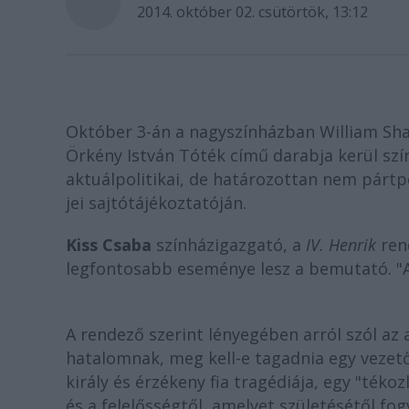
2014. október 02. csütörtök, 13:12
Október 3-án a nagyszínházban William Sh
Örkény István Tóték című darabja kerül szí
aktuálpolitikai, de határozottan nem pártp
jei sajtótájékoztatóján.
Kiss Csaba
színházigazgató, a
IV. Henrik
ren
legfontosabb eseménye lesz a bemutató. "
A rendező szerint lényegében arról szól az
hatalomnak, meg kell-e tagadnia egy veze
király és érzékeny fia tragédiája, egy "ték
és a felelősségtől, amelyet születésétől fogv