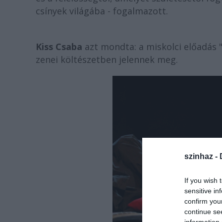
csínyek világába - fogalmazott.
Kiss Csaba
azt mondta: a miskolci előadás "
zenei költészetben jelennek meg.
szinhaz -
If you wish 
sensitive in
confirm you
continue se
information 