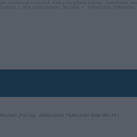
lói tartalomnak minősülnek, értük a
szolgáltatás technikai
üzemeltetője sem
n forduljon a blog szerkesztőjéhez. Részletek a
Felhasználási feltételekben
ékoztató (Port.hu)
Adatkezelési Tájékoztató (Inda-labs Zrt.)