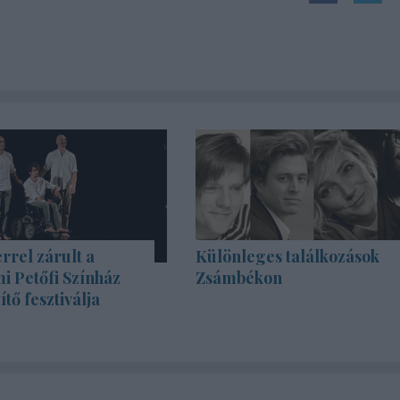
rrel zárult a
Különleges találkozások
i Petőfi Színház
Zsámbékon
tő fesztiválja