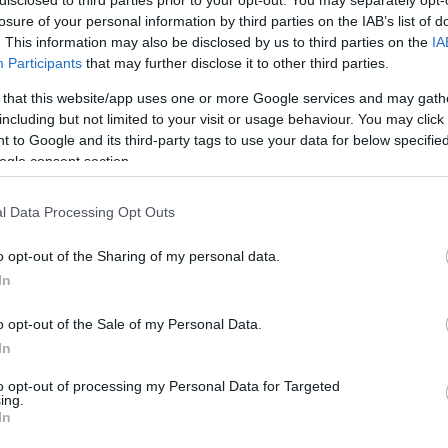
losure of your personal information by third parties on the IAB’s list of
. This information may also be disclosed by us to third parties on the
IA
Participants
that may further disclose it to other third parties.
 that this website/app uses one or more Google services and may gath
: Vajda János/MTI
including but not limited to your visit or usage behaviour. You may click 
 to Google and its third-party tags to use your data for below specifi
 hogy "milyen helyzetben élünk, hol tart az ország,
ogle consent section.
en szempontból "nagyon erőteljes politikai előadás, 
 megalkossa saját verzióját" - mondta, megjegyezve 
l Data Processing Opt Outs
"óriási bohózat" is egyben.A főszerepet
Gáspár Tibo
endás Falstaff szerepe pedig Szegedi Dezső
o opt-out of the Sharing of my personal data.
In
komédiájának rendezője is a politikára utalt a
o opt-out of the Sale of my Personal Data.
In
onti kérdése a felelősség: hogy meddig tart a fiú, 
kezdődik a megbocsáthatatlan vétek, a feltétlen
to opt-out of processing my Personal Data for Targeted
ing.
an ez az átmenet aprónak tűnő árulások sorozatán
In
jes széthullás és a megőrizni vágyott értékek