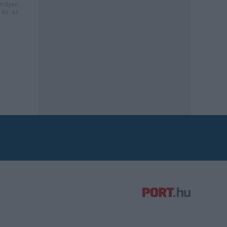
milyen
és az