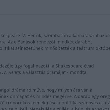
akespeare IV. Henrik, szombaton a kamaraszínházb
nre. Az előadások rendezői mindkét darabot
olitikai színezetűnek minősítették a teátrum októbe
dezője úgy fogalmazott: a Shakespeare-évad
A
IV. Henrik
a választás drámája" - mondta.
 angol drámaíró műve, hogy milyen ára van a
tőnek önmagát és mindez megéri-e. A darab egy öre
ozló" trónörökös menekülése a politika szennyes csatá
a viselni kell. Menekülés a züllés, a bűn, és a vaskos