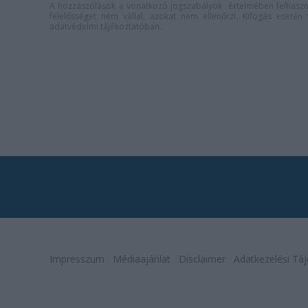
A hozzászólások a
vonatkozó jogszabályok
értelmében felhaszná
felelősséget nem vállal, azokat nem ellenőrzi. Kifogás eseté
adatvédelmi tájékoztatóban
.
Impresszum
Médiaajánlat
Disclaimer
Adatkezelési Táj