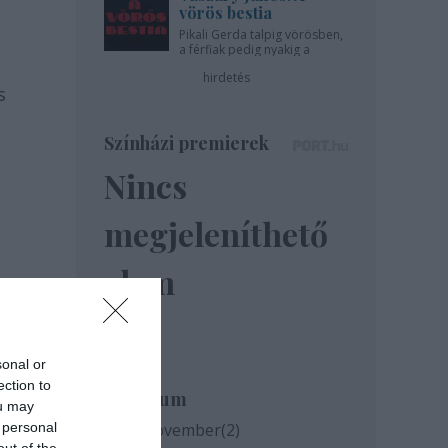
vörös bestia
Pikali Gerda talpig vörösben,
a férfiak pedig nyakig a
pácban - az Újszínházban!
hirdetés
s
Színházi premierek
Nincs
megjeleníthető
elem
sonal or
ection to
Archívum
ou may
 personal
2020 november
(
2
)
out of the