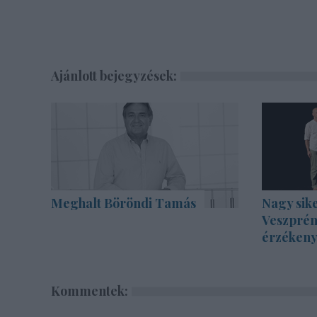
Ajánlott bejegyzések:
Meghalt Böröndi Tamás
Nagy sike
Veszprém
érzékenyí
Kommentek: