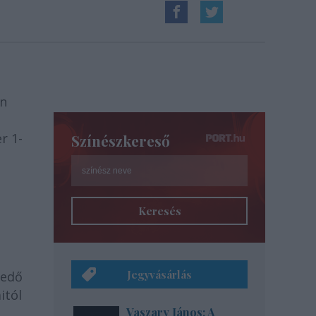
an
r 1-
Színészkereső
Keresés
Jegyvásárlás
gedő
itól
Vaszary János: A