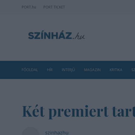
PORT
.hu
PORT TICKET
FŐOLDAL
HÍR
INTERJÚ
MAGAZIN
KRITIKA
S
Két premiert tar
szinhazhu