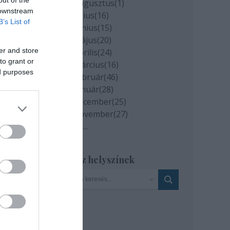
2020 augusztus
(
1
)
 downstream
2020 július
(
16
)
B’s List of
2020 június
(
15
)
2020 május
(
20
)
er and store
2020 április
(
24
)
to grant or
2020 március
(
16
)
ed purposes
2020 február
(
46
)
2020 január
(
28
)
de
2019 december
(
25
)
azt
2019 november
(
27
)
r
Tovább
...
Szinház helyszínek
a