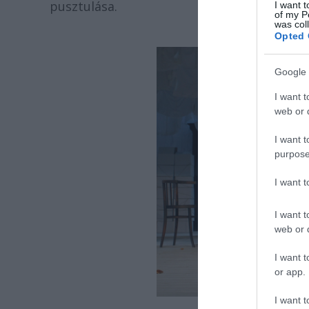
pusztulása.
I want t
of my P
was col
Opted 
Google 
I want t
web or d
I want t
purpose
I want 
I want t
web or d
I want t
or app.
I want t