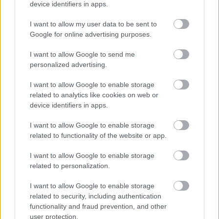
egy gesztus, egy jól elhelyezett szó érzékelteti a
device identifiers in apps.
gázmaszkok mögötti ember tragédiáját és
sérülékenységét…”
I want to allow my user data to be sent to
Jörn Florian Fuchs, DrehpunktKultur.at, 2014. 09. 01.
Google for online advertising purposes.
“…Wilson tökéletes precizitást vár el a színészeitől;
I want to allow Google to send me
ahogy a színpadi megvalósításban is maximális
personalized advertising.
professzionalizmusra törekszik. A figurákat általában
I want to allow Google to enable storage
gesztusrendszerük és testbeszédük karakterizálja –
related to analytics like cookies on web or
mégpedig rendkívül plasztikusan…”
device identifiers in apps.
MH, Kronen Zeitung, 2014. 09. 01.
I want to allow Google to enable storage
related to functionality of the website or app.
"…Ebben a lebilincselő előadásban a 12 pasztell-
I want to allow Google to enable storage
kosztümös, markánsan sminkelt művész egy lassú, noir
related to personalization.
film hangulatát teremti meg, a borzalmak egyszerre
abszurd, komikus és spártaian kegyetlen világában…
“
I want to allow Google to enable storage
Andreas Hutter, Neues Volksblatt Linz, 2014. 09. 01.
related to security, including authentication
functionality and fraud prevention, and other
user protection.