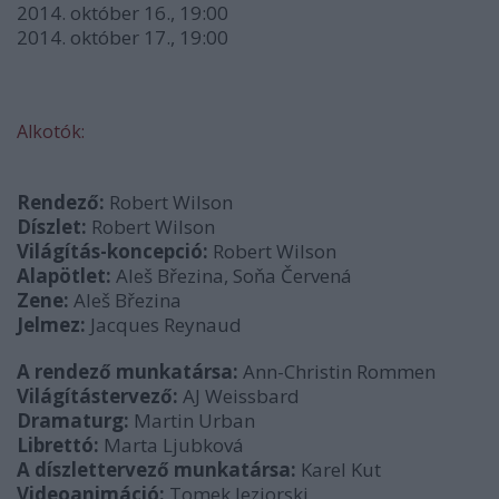
2014. október 16., 19:00
2014. október 17., 19:00
Alkotók:
Rendező:
Robert Wilson
Díszlet:
Robert Wilson
Világítás-koncepció:
Robert Wilson
Alapötlet:
Aleš Březina, Soňa Červená
Zene:
Aleš Březina
Jelmez:
Jacques Reynaud
A rendező munkatársa:
Ann-Christin Rommen
Világítástervező:
AJ Weissbard
Dramaturg:
Martin Urban
Librettó:
Marta Ljubková
A díszlettervező munkatársa:
Karel Kut
Videoanimáció:
Tomek Jeziorski