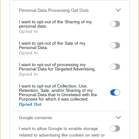
Please note that this website/app uses one or more Google
Personal Data Processing Opt Outs
services and may gather and store information including but
not limited to your visit or usage behaviour. You may click to
I want to opt-out of the Sharing of my
personal data.
grant or deny consent to Google and its third-party tags to
Opted In
use your data for below specified purposes in below Google
consent section.
I want to opt-out of the Sale of my
Personal Data.
Opted In
I want to opt-out of processing my
Personal Data for Targeted Advertising.
Fotó: Szkárossy Zsuzsa/vigszinhaz.hu
Opted In
I want to opt-out of Collection, Use,
Retention, Sale, and/or Sharing of my
Kritikus szemmel az előadásról:
Personal Data that Is Unrelated with the
Purposes for which it was collected.
Opted Out
Google consents
“…Wilson a háború elemien ördögi, embertelen
élményét szívmelengető, emberközeli, humánus
I want to allow Google to enable storage
pillanatokkal és szituációkkal árnyalja. Olykor csupán
related to advertising like cookies on web or