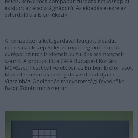
békés, kényelmes pompában fürdőző hétköznapjai
és kitört az első világháború. Az előadás ezekre az
évfordulókra is emlékezik.
A nemzetközi alkotógárdával létrejött előadás
nemcsak a közép-kelet-európai régión belül, de
európai szinten is kiemelt kulturális eseménynek
számít. A produkciót a CAFé Budapest Kortárs
Művészeti Fesztivál keretében az Emberi Erőforrások
Minisztériumának támogatásával mutatja be a
Vígszínház. Az előadás magyarországi fővédnöke
Balog Zoltán miniszter úr.