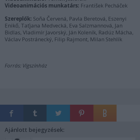
Videoanimációs munkatárs:
František Pecháček
Szereplők:
Soňa Červená, Pavla Beretová, Eszenyi
Enikő, Taťjana Medvecká, Eva Salzmannová, Jan
Bidlas, Vladimír Javorský, Ján Koleník, Radúz Mácha,
Václav Postránecký, Filip Rajmont, Milan Stehlík
Forrás: Vígszínház
Ajánlott bejegyzések: