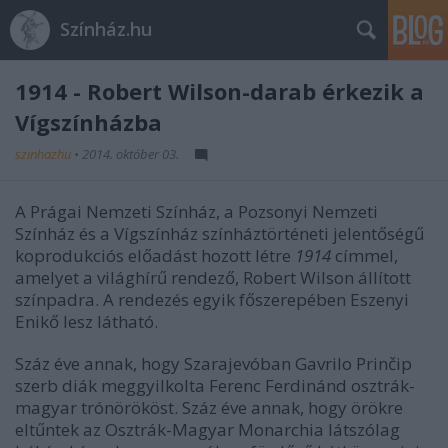
Színház.hu
1914 - Robert Wilson-darab érkezik a
Vígszínházba
szinhazhu
•
2014. október 03.
A Prágai Nemzeti Színház, a Pozsonyi Nemzeti
Színház és a Vígszínház színháztörténeti jelentőségű
koprodukciós előadást hozott létre
1914
címmel,
amelyet a világhírű rendező, Robert Wilson állított
színpadra. A rendezés egyik főszerepében Eszenyi
Enikő lesz látható.
Száz éve annak, hogy Szarajevóban Gavrilo Prinčip
szerb diák meggyilkolta Ferenc Ferdinánd osztrák-
magyar trónörököst. Száz éve annak, hogy örökre
eltűntek az Osztrák-Magyar Monarchia látszólag