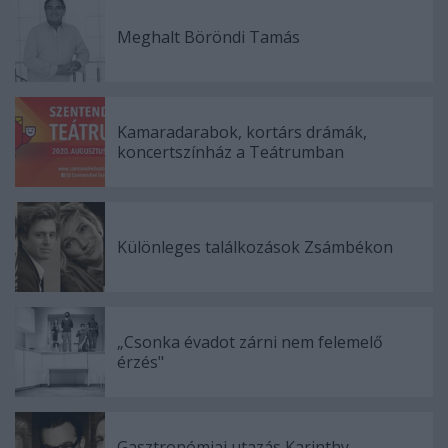
Meghalt Böröndi Tamás
Kamaradarabok, kortárs drámák,
koncertszínház a Teátrumban
Különleges találkozások Zsámbékon
„Csonka évadot zárni nem felemelő
érzés"
Gasztronómiai utazás Karinthy