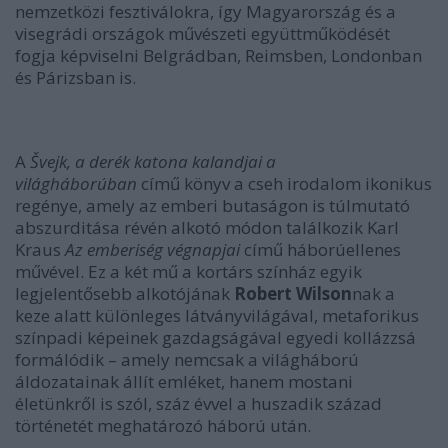
nemzetközi fesztiválokra, így Magyarország és a
visegrádi országok művészeti együttműködését
fogja képviselni Belgrádban, Reimsben, Londonban
és Párizsban is.
A
Švejk, a derék katona kalandjai a
világháborúban
című könyv a cseh irodalom ikonikus
regénye, amely az emberi butaságon is túlmutató
abszurditása révén alkotó módon találkozik Karl
Kraus
Az emberiség végnapjai
című háborúellenes
művével. Ez a két mű a kortárs színház egyik
legjelentősebb alkotójának
Robert Wilson
nak a
keze alatt különleges látványvilágával, metaforikus
színpadi képeinek gazdagságával egyedi kollázzsá
formálódik – amely nemcsak a világháború
áldozatainak állít emléket, hanem mostani
életünkről is szól, száz évvel a huszadik század
történetét meghatározó háború után.