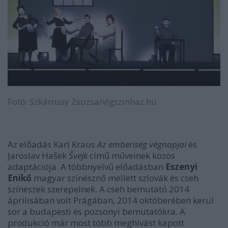
Fotó: Szkárossy Zsuzsa/vigszinhaz.hu
Az előadás Karl Kraus
Az emberiség végnapjai
és
Jaroslav Hašek
Švejk
című műveinek közös
adaptációja. A többnyelvű előadásban
Eszenyi
Enikő
magyar színésznő mellett szlovák és cseh
színészek szerepelnek. A cseh bemutató 2014
áprilisában volt Prágában, 2014 októberében kerül
sor a budapesti és pozsonyi bemutatókra. A
produkció már most több meghívást kapott