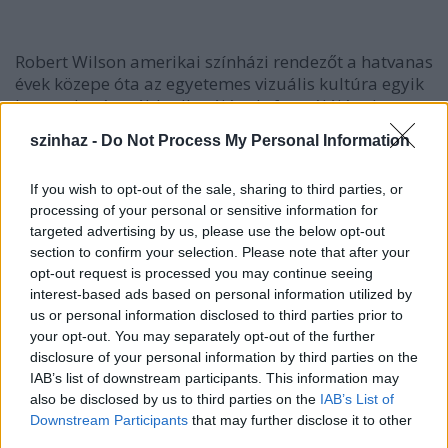
Robert Wilson amerikai színházi rendezőt a hatvanas
évek közepe óta az egyetemes vizuális kultúra egyik
legmeghatározóbb alkotójának, formálójának
tartják; új bemutatói folyamatosan a nemzetközi
szinhaz -
Do Not Process My Personal Information
figyelem középpontjában állnak. Wilson
rendszeresen öt földrész művészeti életének
If you wish to opt-out of the sale, sharing to third parties, or
élvonalbeli képzőművészeivel, zeneszerzőivel és
processing of your personal or sensitive information for
színházi alkotóival dolgozik együtt; és nem egy
targeted advertising by us, please use the below opt-out
előadása korszakos jelentőségűvé vált a kortárs
section to confirm your selection. Please note that after your
színházban. A rendező korábban még nem rendezett
opt-out request is processed you may continue seeing
Magyarországon, és vendégelőadása is csupán
interest-based ads based on personal information utilized by
egyszer, 1992-ben járt nálunk.
us or personal information disclosed to third parties prior to
your opt-out. You may separately opt-out of the further
disclosure of your personal information by third parties on the
IAB’s list of downstream participants. This information may
also be disclosed by us to third parties on the
IAB’s List of
Downstream Participants
that may further disclose it to other
third parties.