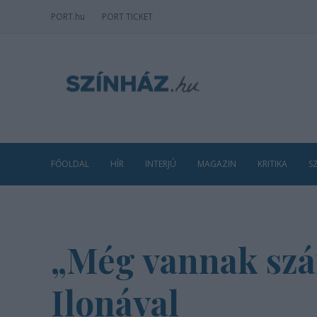
PORT
.hu
PORT TICKET
FŐOLDAL
HÍR
INTERJÚ
MAGAZIN
KRITIKA
S
„Még vannak szá
Ilonával