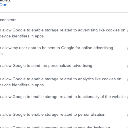
Out
consents
o allow Google to enable storage related to advertising like cookies on
d elfelejtenünk a háborúkat. Játszottam nemrég egy
evice identifiers in apps.
nton
című könyvéből készült, és a szerző második
o allow my user data to be sent to Google for online advertising
öbbentő képet. Érdekes a párhuzam, akkor is
s.
lni a borzalmakat. A mostani előadás első részébe mi
to allow Google to send me personalized advertising.
. A diákok az interneten keresgéltek és családi
felejtődtek, én a nagymamától tanult első világháb
o allow Google to enable storage related to analytics like cookies on
evice identifiers in apps.
li az egyetemistákat.
o allow Google to enable storage related to functionality of the website
beli kollégáim. Nézem, hogyan bontakoznak ki, már
 helyesek, figyelnek. Alázatosak. Meg kell mondan
o allow Google to enable storage related to personalization.
 mögött segítséget kérni tőlük. Voltak próbák, ame
o allow Google to enable storage related to security, including