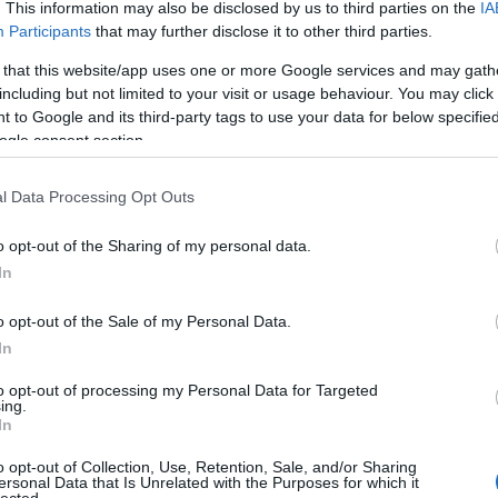
. This information may also be disclosed by us to third parties on the
IA
Participants
that may further disclose it to other third parties.
 that this website/app uses one or more Google services and may gath
including but not limited to your visit or usage behaviour. You may click 
 to Google and its third-party tags to use your data for below specifi
ogle consent section.
l Data Processing Opt Outs
o opt-out of the Sharing of my personal data.
In
o opt-out of the Sale of my Personal Data.
In
to opt-out of processing my Personal Data for Targeted
ing.
In
o opt-out of Collection, Use, Retention, Sale, and/or Sharing
ersonal Data that Is Unrelated with the Purposes for which it
lected.