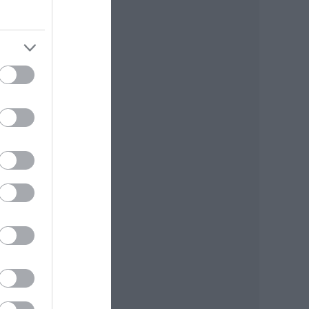
,
orús
om,
lyek