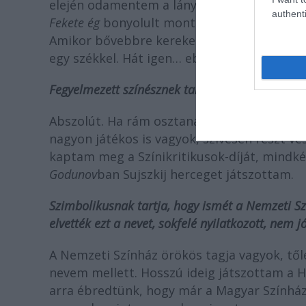
elején odamentem a lányokhoz útbaigazítást
authenti
Fekete ég
bonyolult montázsában. Nekem ez 
Amikor bővebbre kerekedik egy-egy rendező
egy székkel. Hát igen… ebből éreztem, ho
Fegyelmezett színésznek tartja saját magát?
Abszolút. Ha rám osztanak egy szerepet, 
nagyon játékos is vagyok, szívesen részt v
kaptam meg a Színikritikusok-díját, mindkét
Godunov
ban Sujszkij herceget játszottam.
Szimbolikusnak tartja, hogy ismét a Nemzeti Sz
elvették ezt a nevet, sokfelé nyilatkozott, nem jó
A Nemzeti Színház örökös tagja vagyok, től
nevem mellett. Hosszú ideig játszottam a 
arra ébredtünk, hogy már a Magyar Színház