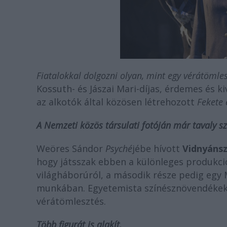
Fiatalokkal dolgozni olyan, mint egy vérátömle
Kossuth- és Jászai Mari-díjas, érdemes és 
az alkotók által közösen létrehozott
Fekete 
A Nemzeti közös társulati fotóján már tavaly s
Weöres Sándor
Psyché
jébe hívott
Vidnyánsz
hogy játsszak ebben a különleges produkció
világháborúról, a második része pedig egy
munkában. Egyetemista színésznövendékek, 
vérátömlesztés.
Több figurát is alakít.