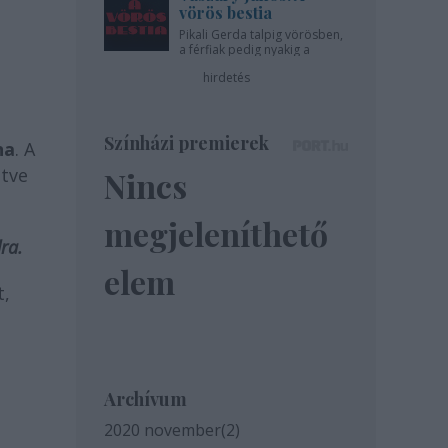
vörös bestia
Pikali Gerda talpig vörösben,
a férfiak pedig nyakig a
pácban - az Újszínházban!
hirdetés
Színházi premierek
na
. A
etve
Nincs
megjeleníthető
ra.
elem
t,
Archívum
2020 november
(
2
)