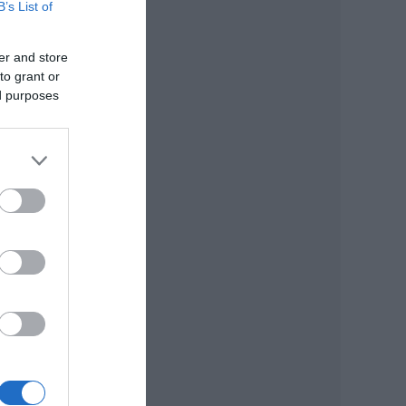
B’s List of
er and store
to grant or
ed purposes