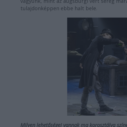
vagyunk, mint az augsburgi vert sereg mara
tulajdonképpen ebbe halt bele.
Milyen lehetőségei vannak ma korosztálya szín