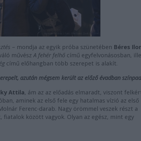
sztés
– mondja az egyik próba szünetében
Béres Ilo
kiváló művész
A fehér felhő
című egyfelvonásosban, ill
ég
című előhangban több szerepet is alakít.
zerepelt, azután mégsem került az előző évadban színpad
ky Attila
, ám az az előadás elmaradt, viszont felkér
ban, aminek az első fele egy hatalmas vízió az első
 Molnár Ferenc-darab. Nagy örömmel veszek részt a
fiatalok között vagyok. Olyan az egész, mint egy