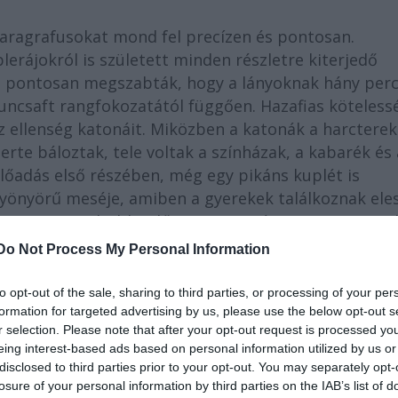
aragrafusokat mond fel precízen és pontosan.
lerájokról is született minden részletre kiterjedő
en pontosan megszabták, hogy a lányoknak hány perc
 kuncsaft rangfokozatától függően. Hazafias köteles
az ellenség katonáit. Miközben a katonák a harctere
rte báloztak, tele voltak a színházak, a kabarék és 
előadás első részében, még egy pikáns kuplét is
gyönyörű meséje, amiben a gyerekek találkoznak ele
 egy tapasztaltabb, idős özvegyet játszom. Azt mo
 a gyerekek is hallgattak. Hát visszatartottam, aztá
Do Not Process My Personal Information
to opt-out of the sale, sharing to third parties, or processing of your per
ek Molnár Ferenc híres szalonvígjátékai.
formation for targeted advertising by us, please use the below opt-out s
r selection. Please note that after your opt-out request is processed y
. Nagyon ajánlom mindenkinek olvasásra Molnár
eing interest-based ads based on personal information utilized by us or
disclosed to third parties prior to your opt-out. You may separately opt-
 az első háború hadszíntereit. Én egyszerre csak egy
losure of your personal information by third parties on the IAB’s list of
zonyatos eseményekről ír – hitelesen és a kisemberek