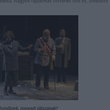
déka. Nagyon fájdalmas történet volt ez, Sinkovits
észnőinek, mennyit játszanak?