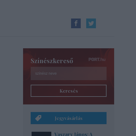
Színészkereső
Keresés
Jegyvásárlás
Vaszary János: A