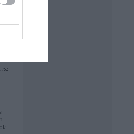
al.
zám
kor
risz
 a
ap
nok