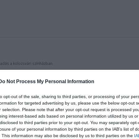
adás a kolozsvári színházban.
ie Robinson
–
Theodore Shank
amerikai szerzőpáros munkája, melyből legu
Do Not Process My Personal Information
ízelítőt az érdeklődők.
to opt-out of the sale, sharing to third parties, or processing of your per
dukció a fausti szerződés átírása mai körülményeink
formation for targeted advertising by us, please use the below opt-out s
elkét. A tehetséges, ám szegény
Serena
, nagy árat fi
r selection. Please note that after your opt-out request is processed y
elemelkedésért. Életútja során, mely bármelyikünké
eing interest-based ads based on personal information utilized by us or
disclosed to third parties prior to your opt-out. You may separately opt-
társág bódító örömét, majd az illúziók világának gy
losure of your personal information by third parties on the IAB’s list of
ge a látvány mellett az élő zene, melyet a népszerű
. This information may also be disclosed by us to third parties on the
IA