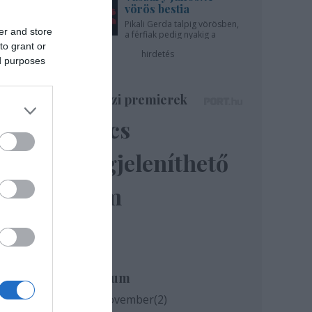
vörös bestia
Pikali Gerda talpig vörösben,
er and store
a férfiak pedig nyakig a
pácban - az Újszínházban!
to grant or
hirdetés
ed purposes
Színházi premierek
Nincs
megjeleníthető
elem
Archívum
2020 november
(
2
)
heti