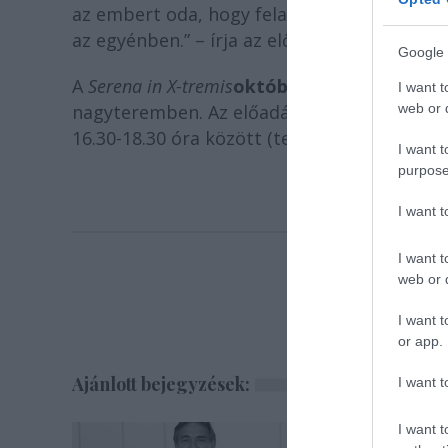
az embert oda, hogy feladja saját hitét, ön
az egyénben.” – írja az előadásról
Szabó Ré
Google 
A
Serena in X-tremis
október 10-én, pénteke
I want t
nagyteremben. Az előadásra jegyek vásárol
web or d
16.30-18.30 óra között (tel.: 0264-593468), 
I want t
purpose
I want 
I want t
web or d
I want t
or app.
Ajánlott bejegyzések:
I want t
I want t