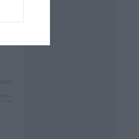
milyen
és az