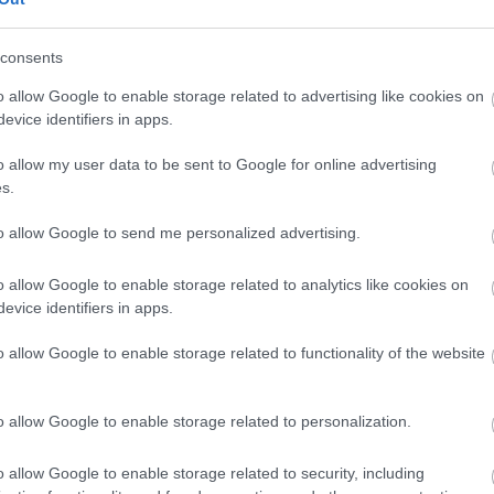
magát, és ez az önfeladás milyen változásokat idéz e
ka
az Erdélyi Riport hasábjain.
consents
n
, valamint
22-én, szerdán este 8 órától
látható a
o allow Google to enable storage related to advertising like cookies on
hatók a színház jegypénztárában, naponta 10-13 és
evice identifiers in apps.
valamint a
www.biletmaster.ro
oldalon.
o allow my user data to be sent to Google for online advertising
s.
to allow Google to send me personalized advertising.
o allow Google to enable storage related to analytics like cookies on
evice identifiers in apps.
o allow Google to enable storage related to functionality of the website
o allow Google to enable storage related to personalization.
o allow Google to enable storage related to security, including