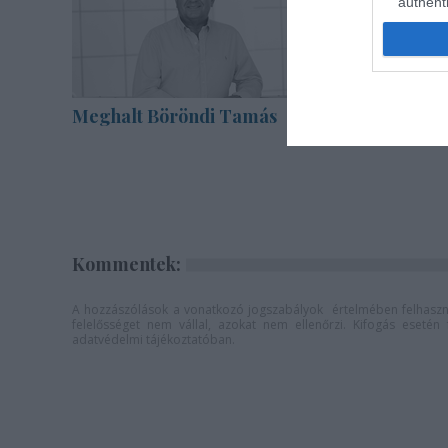
authenti
Meghalt Böröndi Tamás
Akárki a
Kommentek:
A hozzászólások a
vonatkozó jogszabályok
értelmében felhaszná
felelősséget nem vállal, azokat nem ellenőrzi. Kifogás eseté
adatvédelmi tájékoztatóban
.