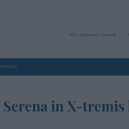
2026. augusztus 9., vasárnap
ZÍNHÁZ MA
 Serena in X-tremis