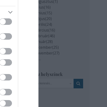
2020 augusztus
(
1
)
lő
2020 július
(
16
)
2020 június
(
15
)
2020 május
(
20
)
2020 április
(
24
)
2020 március
(
16
)
2020 február
(
46
)
2020 január
(
28
)
2019 december
(
25
)
2019 november
(
27
)
Tovább
...
Szinház helyszínek