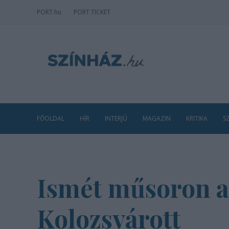
PORT
.hu
PORT TICKET
FŐOLDAL
HÍR
INTERJÚ
MAGAZIN
KRITIKA
S
Ismét műsoron a
Kolozsvárott