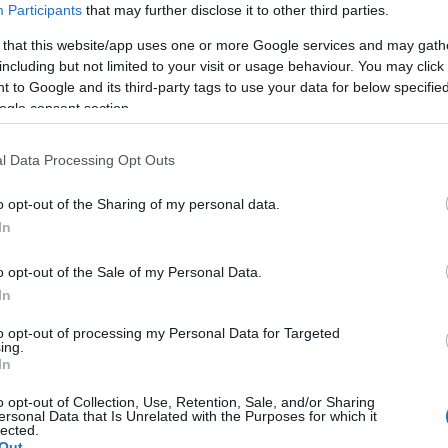
tagjai játszanak.
Participants
that may further disclose it to other third parties.
 that this website/app uses one or more Google services and may gath
including but not limited to your visit or usage behaviour. You may click 
 to Google and its third-party tags to use your data for below specifi
ogle consent section.
l Data Processing Opt Outs
o opt-out of the Sharing of my personal data.
In
o opt-out of the Sale of my Personal Data.
In
to opt-out of processing my Personal Data for Targeted
ing.
In
o opt-out of Collection, Use, Retention, Sale, and/or Sharing
ersonal Data that Is Unrelated with the Purposes for which it
lected.
remis
arra a kérdésre keresi a választ, hogy mi vezet
Out