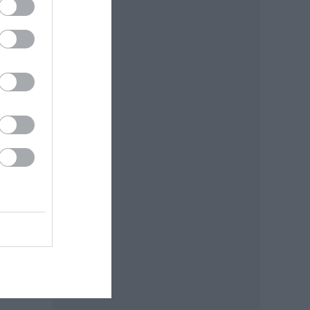
eket
,
ket.
: MTI