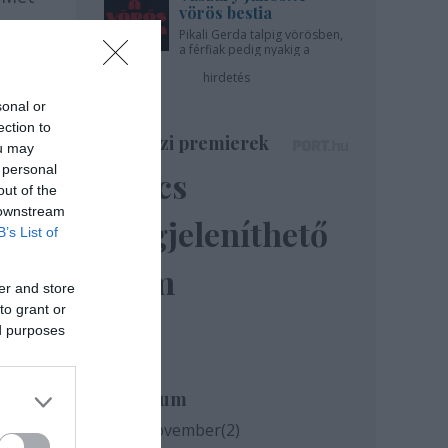
vörös bestia
Pikali Gerda talpig vörösben,
ár
a férfiak pedig nyakig a
pácban - az Újszínházban!
hirdetés
sonal or
ection to
Színházi premierek
ou may
 personal
Nincs
out of the
 downstream
megjeleníthető
B’s List of
elem
er and store
to grant or
ed purposes
Archívum
2020 november
(
2
)