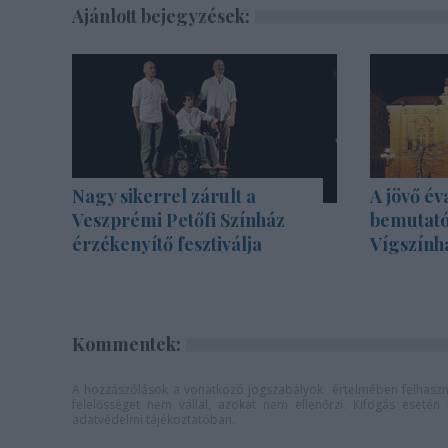
Ajánlott bejegyzések:
Nagy sikerrel zárult a
A jövő év
Veszprémi Petőfi Színház
bemutató
érzékenyítő fesztiválja
Vígszính
Kommentek:
A hozzászólások a
vonatkozó jogszabályok
értelmében felhaszná
felelősséget nem vállal, azokat nem ellenőrzi. Kifogás eseté
adatvédelmi tájékoztatóban
.