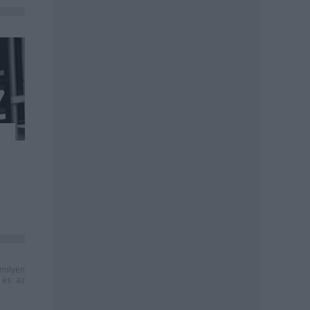
milyen
és az