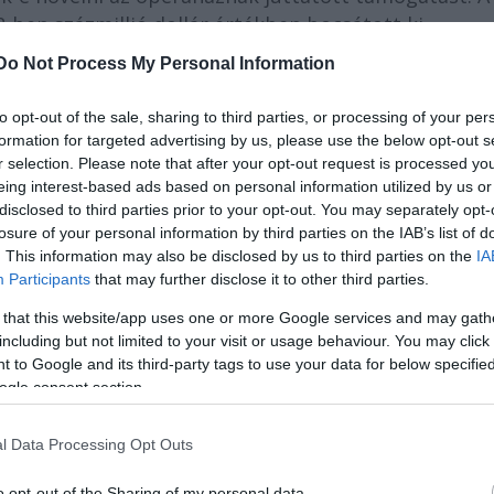
-ben százmillió dollár értékben bocsátott ki
3. A Moody's azonban arra figyelmeztetett, hogy ak
Do Not Process My Personal Information
to opt-out of the sale, sharing to third parties, or processing of your per
formation for targeted advertising by us, please use the below opt-out s
r selection. Please note that after your opt-out request is processed y
eing interest-based ads based on personal information utilized by us or
disclosed to third parties prior to your opt-out. You may separately opt-
losure of your personal information by third parties on the IAB’s list of
. This information may also be disclosed by us to third parties on the
IA
Participants
that may further disclose it to other third parties.
 that this website/app uses one or more Google services and may gath
including but not limited to your visit or usage behaviour. You may click 
 to Google and its third-party tags to use your data for below specifi
ogle consent section.
l Data Processing Opt Outs
ó: Niall Kennedy
o opt-out of the Sharing of my personal data.