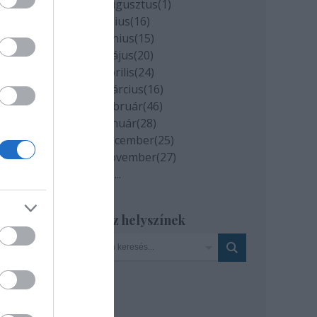
2020 augusztus
(
1
)
2020 július
(
16
)
2020 június
(
15
)
2020 május
(
20
)
2020 április
(
24
)
ávon
2020 március
(
16
)
2020 február
(
46
)
2020 január
(
28
)
2019 december
(
25
)
2019 november
(
27
)
Tovább
...
Szinház helyszínek
gre
áz