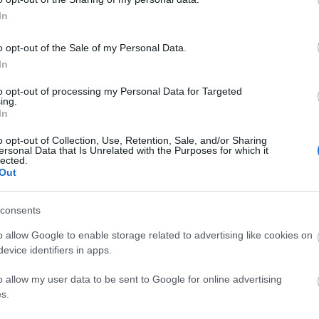
In
z úgy fogalmazott, hogy - mint arra a Moody's is
o opt-out of the Sale of my Personal Data.
atosított változások, köztük a új, "történelmi"
In
 intézményre kiterjedő költséglefaragások hosszú t
to opt-out of processing my Personal Data for Targeted
tásait.
ing.
In
o opt-out of Collection, Use, Retention, Sale, and/or Sharing
ersonal Data that Is Unrelated with the Purposes for which it
y a július 31-én zárult pénzügyi évben "jelentősen
lected.
entett 2,8 millió dollárnál. Az intézmény az apadó
Out
 hiányt, de bízik abban, hogy az új munkaügyi
uló megújuló erőfeszítésekkel párosulva nagyobb
consents
.
o allow Google to enable storage related to advertising like cookies on
evice identifiers in apps.
l 90 millió dolláros kiadáscsökkentést hajtanak vé
o allow my user data to be sent to Google for online advertising
s.
ele a fizetéscsökkentésből származik majd. A Met
ző öt évben megkétszerezzék a támogatásokat. A h