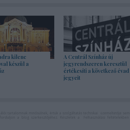
adra kilenc
A Centrál Színház új
val készül a
jegyrendszeren keresztül
áz
értékesíti a következő évad
jegyeit
lói tartalomnak minősülnek, értük a
szolgáltatás technikai
üzemeltetője sem
n forduljon a blog szerkesztőjéhez. Részletek a
Felhasználási feltételekben