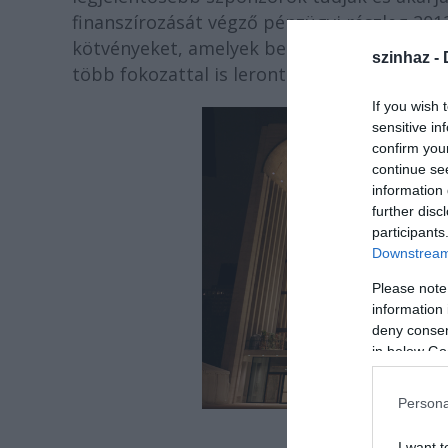
finanszírozását végző pénzügyi részleg 2012
kötvényeket, amelyek besorolása jelenleg A
szinhaz -
több fokozattal is leronthatja ezt.
If you wish 
sensitive in
confirm you
continue se
information 
further disc
participants
Downstream 
Please note
information 
deny consent
in below Go
Persona
Fot
I want t