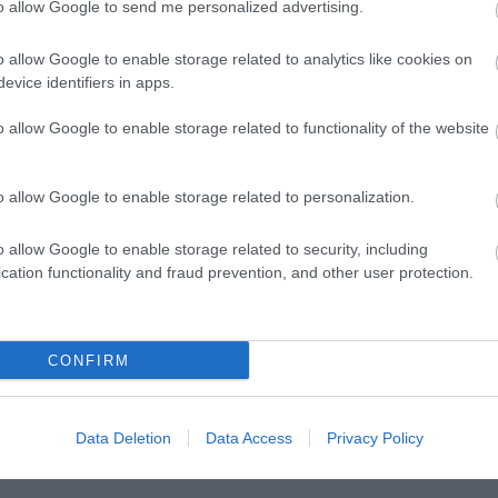
to allow Google to send me personalized advertising.
ározott célra adott támogatásokból is nagy összeg
ét. Az elmúlt két pénzügyi évben a támogatások 8,8
o allow Google to enable storage related to analytics like cookies on
 meghaladja az ésszerűnek tartott 5 százalékos mérté
evice identifiers in apps.
o allow Google to enable storage related to functionality of the website
csökkentés és a támogatások növelése elvezethet a
Moody's.
o allow Google to enable storage related to personalization.
Forrás
o allow Google to enable storage related to security, including
cation functionality and fraud prevention, and other user protection.
CONFIRM
Data Deletion
Data Access
Privacy Policy