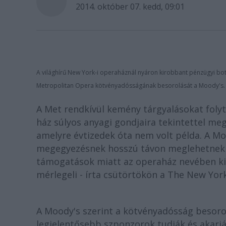
2014. október 07. kedd, 09:01
A világhírű New York-i operaháznál nyáron kirobbant pénzügyi botrá
Metropolitan Opera kötvényadósságának besorolását a Moody's.
A Met rendkívül kemény tárgyalásokat folyta
ház súlyos anyagi gondjaira tekintettel me
amelyre évtizedek óta nem volt példa. A Moo
megegyezésnek hosszú távon meglehetnek a
támogatások miatt az operaház nevében ki
mérlegeli - írta csütörtökön a The New Yor
A Moody's szerint a kötvényadósság besoro
legjelentősebb szponzorok tudják és akarjá