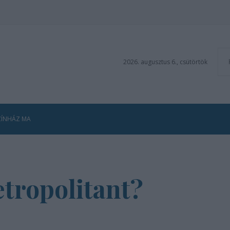
2026. augusztus 6., csütörtök
ZÍNHÁZ MA
tropolitant?