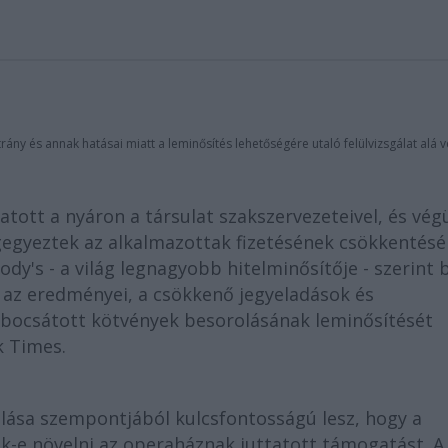
ny és annak hatásai miatt a leminősítés lehetőségére utaló felülvizsgálat alá v
tott a nyáron a társulat szakszervezeteivel, és végü
gegyeztek az alkalmazottak fizetésének csökkentésé
dy's - a világ legnagyobb hitelminősítője - szerint 
z eredményei, a csökkenő jegyeladások és
bocsátott kötvények besorolásának leminősítését
k Times.
lása szempontjából kulcsfontosságú lesz, hogy a
k-e növelni az operaháznak juttatott támogatást. A