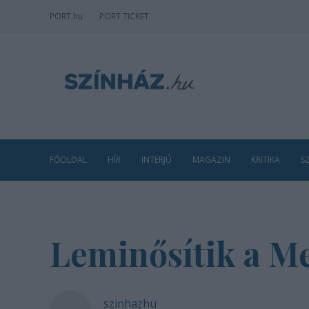
PORT
.hu
PORT TICKET
FŐOLDAL
HÍR
INTERJÚ
MAGAZIN
KRITIKA
S
Leminősítik a Me
szinhazhu