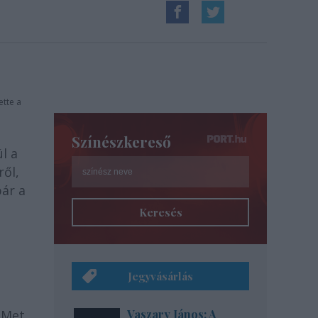
ette a
Színészkereső
l a
ről,
bár a
Keresés
Jegyvásárlás
 Met
Vaszary János: A