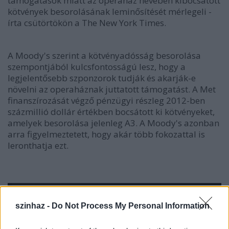
támogatások miatt az operaház nevében kibocsátott
kötvények besorolásának leminősítését mérlegeli -
írta csütörtökön a The New York Times.
A Moody's szerint a kötvényadósság besorolása
szempontjából kulcsfontosságú lesz, hogy a
legjelentősebb szponzorok tudják és akarják-e
növelni az operaháznak juttatott támogatást. A Met
finanszírozását végző pénzügyi részleg 2012-ben
százmillió dollár értékben bocsátott ki kötvényeket,
amelyek besorolása jelenleg A3. A Moody's azonban
arra figyelmeztetett, hogy akár több fokozattal is
leronthatja ezt.
szinhaz -
Do Not Process My Personal Information