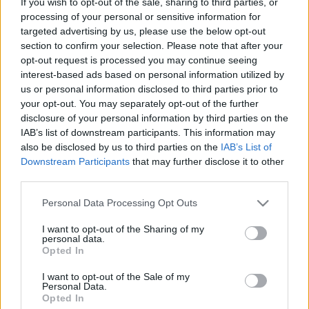
If you wish to opt-out of the sale, sharing to third parties, or
processing of your personal or sensitive information for
targeted advertising by us, please use the below opt-out
section to confirm your selection. Please note that after your
opt-out request is processed you may continue seeing
interest-based ads based on personal information utilized by
us or personal information disclosed to third parties prior to
Fotó: Niall Kennedy
your opt-out. You may separately opt-out of the further
disclosure of your personal information by third parties on the
IAB’s list of downstream participants. This information may
A felülvizsgálat hírére reagálva az operaház úgy
also be disclosed by us to third parties on the
IAB’s List of
fogalmazott, hogy - mint arra a Moody's is
Downstream Participants
that may further disclose it to other
third parties.
rámutatott - a Metnél a közelmúltban foganatosított
változások, köztük a új, "történelmi" szakszervezeti
Please note that this website/app uses one or more Google
Personal Data Processing Opt Outs
megállapodások és az egész intézményre kiterjedő
services and may gather and store information including but
költséglefaragások hosszú távon jelentősen erősíteni
not limited to your visit or usage behaviour. You may click to
I want to opt-out of the Sharing of my
fogják a ház anyagi kilátásait.
personal data.
grant or deny consent to Google and its third-party tags to
Opted In
use your data for below specified purposes in below Google
consent section.
I want to opt-out of the Sale of my
A Metropolitan Opera a nyáron közölte, hogy a
Personal Data.
július 31-én zárult pénzügyi évben "jelentősen
Opted In