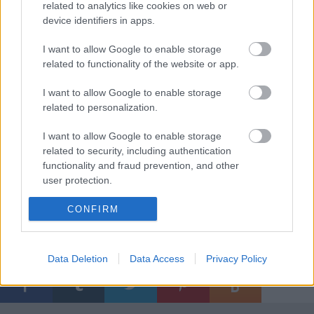
related to analytics like cookies on web or
device identifiers in apps.
"Amennyiben sikeresnek bizonyul, a
I want to allow Google to enable storage
kiadáscsökkentés és a támogatások növelése
related to functionality of the website or app.
elvezethet a kiegyensúlyozottabb működéshez" - írta
a Moody's.
I want to allow Google to enable storage
related to personalization.
I want to allow Google to enable storage
Forrás: MTI
related to security, including authentication
functionality and fraud prevention, and other
user protection.
CONFIRM
Data Deletion
Data Access
Privacy Policy