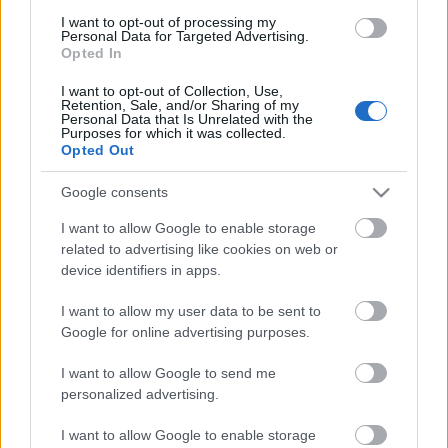
nagyobb" lesz a deficitje az előző évben jelentett 2,8
I want to opt-out of processing my
millió dollárnál. Az intézmény az apadó
Personal Data for Targeted Advertising.
hozzájárulásoknak tulajdonította a növekvő hiányt,
Opted In
de bízik abban, hogy az új munkaügyi
I want to opt-out of Collection, Use,
megállapodások az adománygyűjtésre irányuló
Retention, Sale, and/or Sharing of my
megújuló erőfeszítésekkel párosulva nagyobb
Personal Data that Is Unrelated with the
Purposes for which it was collected.
pénzügyi biztonságot eredményeznek majd.
Opted Out
Google consents
A megállapodások értelmében az operaháznál 90
millió dolláros kiadáscsökkentést hajtanak végre az
I want to allow Google to enable storage
elkövetkező négy évben, a lefaragások fele a
related to advertising like cookies on web or
fizetéscsökkentésből származik majd. A Met
device identifiers in apps.
kampányt kezd továbbá, hogy az elkövetkező öt
évben megkétszerezzék a támogatásokat. A ház az
I want to allow my user data to be sent to
utóbbi években kénytelen volt a meghatározott célra
Google for online advertising purposes.
adott támogatásokból is nagy összegeket
I want to allow Google to send me
felszabadítani, hogy fedezni tudja működését. Az
personalized advertising.
elmúlt két pénzügyi évben a támogatások 8,8, illetve
8,2 százalékát fordította erre, ami meghaladja az
I want to allow Google to enable storage
ésszerűnek tartott 5 százalékos mértéket.