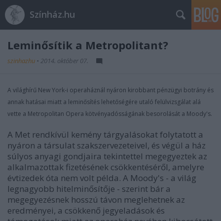
Színház.hu
Leminősítik a Metropolitant?
szinhazhu
•
2014. október 07.
A világhírű New York-i operaháznál nyáron kirobbant pénzügyi botrány és
annak hatásai miatt a leminősítés lehetőségére utaló felülvizsgálat alá
vette a Metropolitan Opera kötvényadósságának besorolását a Moody's.
A Met rendkívül kemény tárgyalásokat folytatott a
nyáron a társulat szakszervezeteivel, és végül a ház
súlyos anyagi gondjaira tekintettel megegyeztek az
alkalmazottak fizetésének csökkentéséről, amelyre
évtizedek óta nem volt példa. A Moody's - a világ
legnagyobb hitelminősítője - szerint bár a
megegyezésnek hosszú távon meglehetnek az
eredményei, a csökkenő jegyeladások és