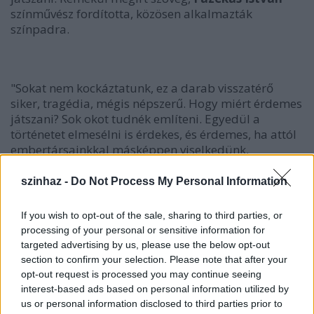
színművész fordította, közösen alkalmazták
színpadra.
"Sokat nem kockáztatunk, ez a darab visszatérő
siker, tragédia, mégis népszerű. Hogy miért érdemes
játszani? Sok okot tudnék említeni. Egyedül a
történetet elmesélni is érdekes, és érdemes, ha attól
embertársainkkal másképpen viselkedünk,
elfogadóbbak leszünk. Hasznos elmondani a
történetet, ha általa részvétet ébresztünk, sajnáljuk
szinhaz -
Do Not Process My Personal Information
az embereket, együttérzünk velük, nyitottabbak
vagyunk, jobban toleráljuk a másságot. Mi mégis
If you wish to opt-out of the sale, sharing to third parties, or
inkább azért játsszuk, hogy a szeretet fontosságát
processing of your personal or sensitive information for
mutassuk fel" - jelentette ki a rendező.
targeted advertising by us, please use the below opt-out
section to confirm your selection. Please note that after your
opt-out request is processed you may continue seeing
interest-based ads based on personal information utilized by
us or personal information disclosed to third parties prior to