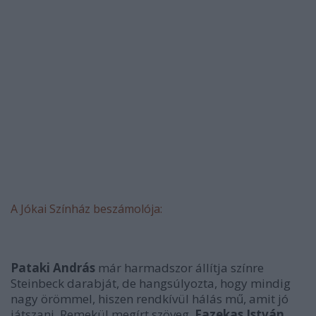
A Jókai Színház beszámolója:
Pataki András
már harmadszor állítja színre
Steinbeck darabját, de hangsúlyozta, hogy mindig
nagy örömmel, hiszen rendkívül hálás mű, amit jó
játszani. Remekül megírt szöveg,
Fazekas István