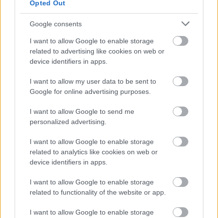
Opted Out
Google consents
I want to allow Google to enable storage
related to advertising like cookies on web or
Fotók: JókaiFilm/Nagy Attila
device identifiers in apps.
I want to allow my user data to be sent to
Google for online advertising purposes.
"Lennie hal meg a végén, ezt mindenki tudja, de nem
ez az igazi tragédia. Minden egyes szereplő 'egy meg
I want to allow Google to send me
nem élt élet', mindenki tragikus figura. George
personalized advertising.
megmenti Lennie-t a többiek haragjától, a
kivégzéstől, amikor lelövi. Lennie arcán a mosoly
I want to allow Google to enable storage
jelzi, ő az egyetlen, aki azonos önmagával, mindenki
related to analytics like cookies on web or
más 'az élete mellett él'. Hibás interpretáció, hogy a
device identifiers in apps.
darab az eutanáziával foglalkozna, mert a
I want to allow Google to enable storage
szeretetről szól, pont ezért nyitott rá a közönség"
related to functionality of the website or app.
- fogalmazott
Pataki András
.
I want to allow Google to enable storage