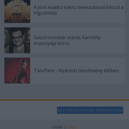
A jövő évadra kilenc bemutatóval készül a
Vígszínház
Gasztronómiai utazás Karinthy
koponyája körül
TáncPark - Nyáresti táncélmény élőben
SÜTI BEÁLLÍTÁSOK MÓDOSÍTÁSA
mobil
|
teljes