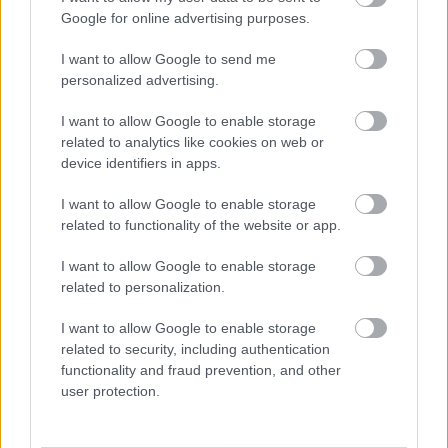
terhet a neves orosz rendező által 1964-ben alapított
Google for online advertising purposes.
híres moszkvai színház jelenlegi, fiatal társulatáról,
amely 2011 óta nehezül a teátrumra, amikor Jurij
I want to allow Google to send me
Ljubimov szakított a társulattal.
personalized advertising.
I want to allow Google to enable storage
A rendező 2011-ben mondott búcsút a Tagankának
related to analytics like cookies on web or
a színészekkel kialakult ellentétek miatt. Tavaly a
device identifiers in apps.
színészek egy csoportja hiába kért tőle bocsánatot és
I want to allow Google to enable storage
hiába hívták őt vissza a színházba,
Jurij Ljubimov
related to functionality of the website or app.
már nem tért oda vissza. Most végső búcsút vettek
Jurij Ljubimovtól a Taganka színészei, munkatársai
I want to allow Google to enable storage
is. Hatalmas koszorúval búcsúztak mesterükként
related to personalization.
tisztelt volt vezetőjüktől.
I want to allow Google to enable storage
related to security, including authentication
functionality and fraud prevention, and other
urij Ljubimov vasárnap hunyt el 97 éves korában. A
user protection.
magyar állampolgársággal is rendelkező színházi
szakembert búcsúztatását követően a moszkvai
Donszkoj kolostor melletti temetőben temették el,