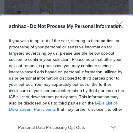
szinhaz -
Do Not Process My Personal Information
If you wish to opt-out of the sale, sharing to third parties, or
processing of your personal or sensitive information for
targeted advertising by us, please use the below opt-out
section to confirm your selection. Please note that after your
opt-out request is processed you may continue seeing
interest-based ads based on personal information utilized by
A búcsúztató közép-európai idő szerint 8 órakor
us or personal information disclosed to third parties prior to
kezdődött, de még fél 12-kor is több száz ember várt
your opt-out. You may separately opt-out of the further
türelmesen arra, hogy bejuthasson az épületbe.
disclosure of your personal information by third parties on the
"Nagyon szerettük, minden darabját láttuk a
IAB’s list of downstream participants. This information may
Tagankában. Mi ott éltünk, ott is születtünk a
also be disclosed by us to third parties on the
IAB’s List of
Taganka városnegyedben, szerintünk a színház és
Downstream Participants
that may further disclose it to other
Ljubimov elválaszthatatlan egységet alkot ma is " -
third parties.
mondta egy idős nő. A hosszú sorban ott állt egy
Please note that this website/app uses one or more Google
Vlagyimir Viszockijra
rendkívül hasonlító
Personal Data Processing Opt Outs
services and may gather and store information including but