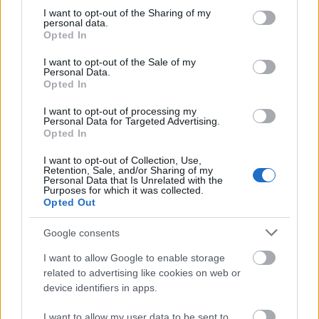
fiatalember, mint kiderült, valóban rokona a
not limited to your visit or usage behaviour. You may click to
I want to opt-out of the Sharing of my
világhírű orosz színésznek és énekesnek. Vitalijként
personal data.
grant or deny consent to Google and its third-party tags to
mutatkozott be és elmondta, hogy
Jurij Ljubimov
,
Opted In
use your data for below specified purposes in below Google
akit ő a világ legzseniálisabb rendezőjének tart,
consent section.
I want to opt-out of the Sale of my
fiaként szerette Viszockijt és új életet lehelt a
Personal Data.
színészbe annak idején, amikor együtt dolgoztak a
Opted In
Tagankában.
I want to opt-out of processing my
Personal Data for Targeted Advertising.
Opted In
A Vahtangov színházban megjelent Vlagyimir
Megyinszkij kulturális miniszter is, aki, miután
I want to opt-out of Collection, Use,
Retention, Sale, and/or Sharing of my
lerótta a kegyeletét, azt nyilatkozta: kezdeményezni
Personal Data that Is Unrelated with the
fogja az orosz főváros vezetőjénél, nevezzenek el
Purposes for which it was collected.
Opted Out
utcát Jurij Ljubimovról Moszkvában.
Google consents
Rimasz Tuminasz
rendező, a Vahtangov színház
I want to allow Google to enable storage
művészeti igazgatója ugyanakkor arról számolt be
related to advertising like cookies on web or
az MTI-nek, hogy ő azt az elképzelést támogatja: a
device identifiers in apps.
Taganka színház is Ljubimov nevét viselje. Azt
mondta, hogy ezzel szeretnék levenni a fájdalmat és
I want to allow my user data to be sent to