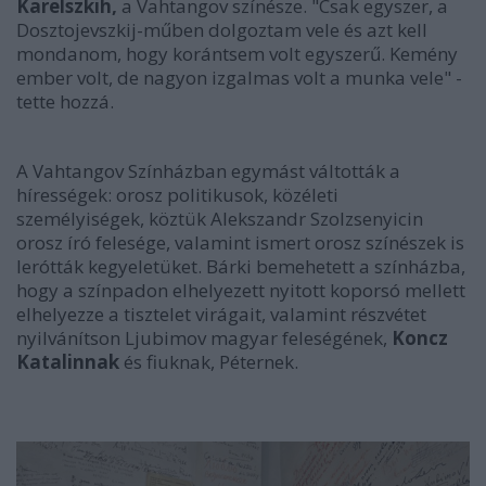
Karelszkih,
a Vahtangov színésze. "Csak egyszer, a
Dosztojevszkij-műben dolgoztam vele és azt kell
mondanom, hogy korántsem volt egyszerű. Kemény
ember volt, de nagyon izgalmas volt a munka vele" -
tette hozzá.
A Vahtangov Színházban egymást váltották a
hírességek: orosz politikusok, közéleti
személyiségek, köztük Alekszandr Szolzsenyicin
orosz író felesége, valamint ismert orosz színészek is
lerótták kegyeletüket. Bárki bemehetett a színházba,
hogy a színpadon elhelyezett nyitott koporsó mellett
elhelyezze a tisztelet virágait, valamint részvétet
nyilvánítson Ljubimov magyar feleségének,
Koncz
Katalinnak
és fiuknak, Péternek.