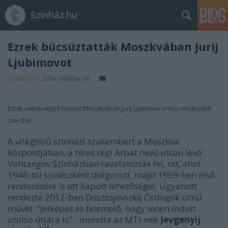
Színház.hu
Ezrek búcsúztatták Moszkvában Jurij
Ljubimovot
szinhazhu
•
2014. október 08.
Ezrek vettek végső búcsút Moszkvában Jurij Ljubimov orosz rendezőtől
szerdán.
A világhírű színházi szakembert a Moszkva
központjában, a híres régi Arbat nevű utcán lévő
Vahtangov Színházban ravatalozták fel, ott, ahol
1946-tól színészként dolgozott, majd 1959-ben első
rendezésére is ott kapott lehetőséget. Ugyanott
rendezte 2012-ben Dosztojevszkij Ördögök című
művét. "Jelképes és felemelő, hogy innen indult
utolsó útjára is" - mondta az MTI-nek
Jevgenyij