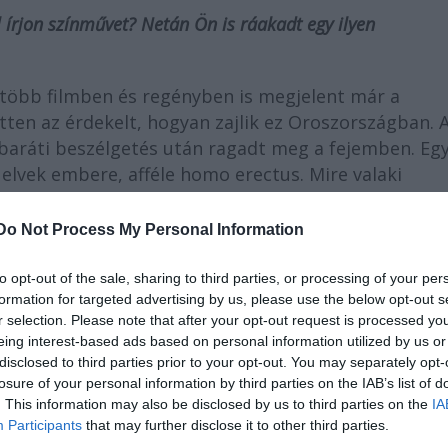
l írjon színművet? Netán Ön is ráakadt egy ilyen
 több filmben és regényben is megjelent már a
ten az érdekelt, hogyan zajlik ez Oroszországban. 
baráti beszélgetés után ragadt meg a fejemben. Egy
lvek embere, afféle homo erectus. Mire valaki
k is vannak!"
Do Not Process My Personal Information
edésnek lehetünk tanúi.
to opt-out of the sale, sharing to third parties, or processing of your per
írni, amelyet teltházzal játszanak a színházak, akko
formation for targeted advertising by us, please use the below opt-out s
t a Mester? Megkérdezte az embereket: "Akarjátok tu
r selection. Please note that after your opt-out request is processed y
ttette magát, hogy bosszút állhasson apja gyilkosán,
eing interest-based ads based on personal information utilized by us or
disclosed to third parties prior to your opt-out. You may separately opt-
az özvegy királyné ágyába? Ha igen, gyertek el a Gl
losure of your personal information by third parties on the IAB’s list of
akespeare feltette az igazi kérdést: Lenni vagy nem
. This information may also be disclosed by us to third parties on the
IA
udni szeretnétek, mi történt azzal a három házaspárr
Participants
that may further disclose it to other third parties.