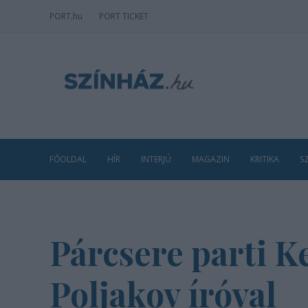
PORT
.hu
PORT TICKET
FŐOLDAL
HÍR
INTERJÚ
MAGAZIN
KRITIKA
S
Párcsere parti K
Poljakov íróval