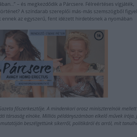
an…” – és megkezdődik a Párcsere. Félreértéses vígjáték,
történet? A színdarab szereplői más-más szemszögből figyel
 ennek az egyszerű, fent idézett hirdetésnek a nyomában
 Gazeta főszerkesztője. A mindenkori orosz miniszterelnök mellett
i társaság elnöke. Milliós példányszámban elkelő művek írója. J
tatóján beszélgettünk sikerről, politikáról és arról, mit tanulh