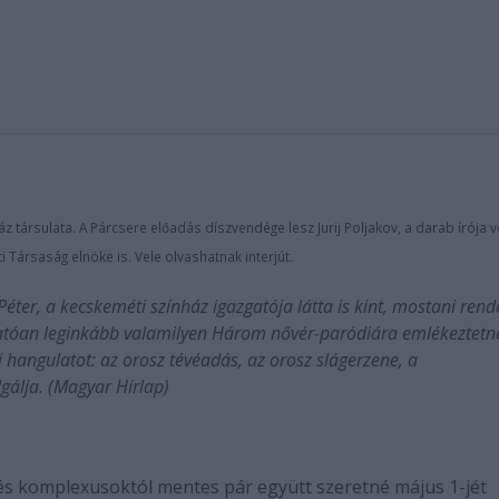
társulata. A Párcsere előadás díszvendége lesz Jurij Poljakov, a darab írója vo
 Társaság elnöke is. Vele olvashatnak interjút.
éter, a kecskeméti színház igazgatója látta is kint, mostani ren
tóan leginkább valamilyen Három nővér-paródiára emlékeztetne
hangulatot: az orosz tévéadás, az orosz slágerzene, a
gálja. (Magyar Hírlap)
 és komplexusoktól mentes pár együtt szeretné május 1-jét