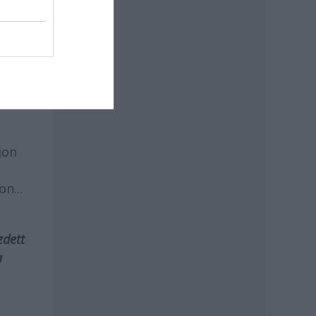
zó
tni
,
jon
n...
zdett
a