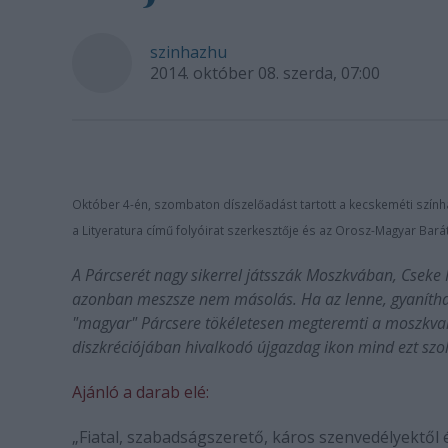
szinhazhu
2014. október 08. szerda, 07:00
Október 4-én, szombaton díszelőadást tartott a kecskeméti színház 
a Lityeratura című folyóirat szerkesztője és az Orosz-Magyar Baráti
A Párcserét nagy sikerrel játsszák Moszkvában, Cseke P
azonban meszsze nem másolás. Ha az lenne, gyanítha
"magyar" Párcsere tökéletesen megteremti a moszkvai 
diszkréciójában hivalkodó újgazdag ikon mind ezt szol
Ajánló a darab elé:
„Fiatal, szabadságszerető, káros szenvedélyektől