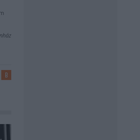
em
ínház