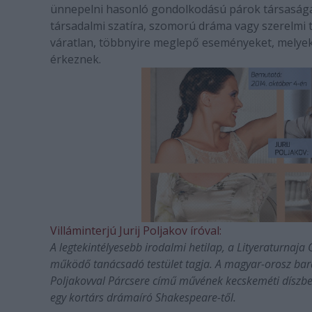
ünnepelni hasonló gondolkodású párok társaságáb
társadalmi szatíra, szomorú dráma vagy szerelmi 
váratlan, többnyire meglepő eseményeket, melyek
érkeznek.
Villáminterjú Jurij Poljakov íróval:
A legtekintélyesebb irodalmi hetilap, a Lityeraturnaja
működő tanácsadó testület tagja. A magyar-orosz barát
Poljakovval Párcsere című művének kecskeméti díszbemu
egy kortárs drámaíró Shakespeare-től.