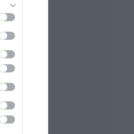
zág
a.
kból