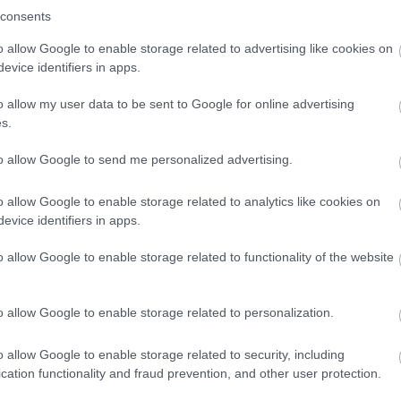
consents
o allow Google to enable storage related to advertising like cookies on
evice identifiers in apps.
o allow my user data to be sent to Google for online advertising
s.
aság elnöke. Az elmúlt évek során milyen benyomásokat
to allow Google to send me personalized advertising.
A rendszerváltást követően megszakadtak a két ors
o allow Google to enable storage related to analytics like cookies on
ülnek fordítások kortárs szerzők műveiről, közel sem
evice identifiers in apps.
 Fontosnak tartjuk a kapcsolatok helyreállítását,
o allow Google to enable storage related to functionality of the website
dozásában hamarosan megjelenő költészeti antológi
zkvában Petőfi Sándor utca.
o allow Google to enable storage related to personalization.
mellett működik egy művészekből, tudósokból, sportoló
Íróként milyen ügyekben hallatja a hangját?
o allow Google to enable storage related to security, including
cation functionality and fraud prevention, and other user protection.
dalmi gyűlést, amelyen részt vettek írók, költők,