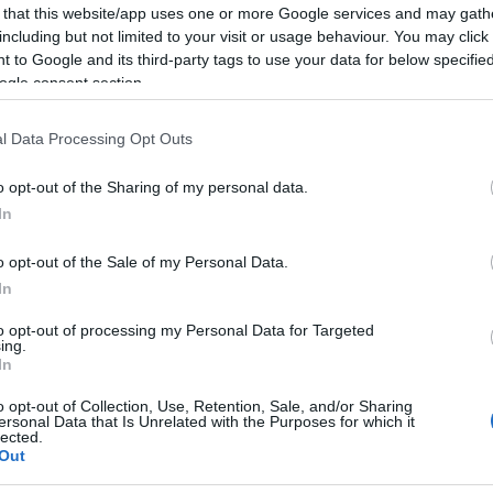
 egy moszkvai luxus lakásban? Gyertek el a színházb
 that this website/app uses one or more Google services and may gath
nézők, végre elkezdhetünk beszélni arról, hogy mil
including but not limited to your visit or usage behaviour. You may click 
 normáink feladásának.
 to Google and its third-party tags to use your data for below specifi
ogle consent section.
erek. Mi felénk ez legalább is gyanús szokott lenni, már 
l Data Processing Opt Outs
bb drámaíró. Dosztojevszkij művei meg nyilván
o opt-out of the Sharing of my personal data.
hozzáállással, de soha nem tudtak elbizonytalanítan
In
o opt-out of the Sale of my Personal Data.
In
to opt-out of processing my Personal Data for Targeted
ing.
In
o opt-out of Collection, Use, Retention, Sale, and/or Sharing
ersonal Data that Is Unrelated with the Purposes for which it
lected.
Out