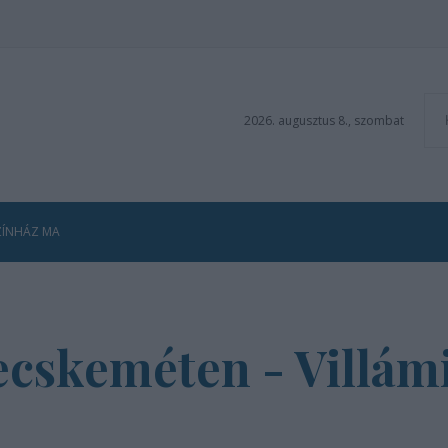
2026. augusztus 8., szombat
ZÍNHÁZ MA
ecskeméten - Villámi