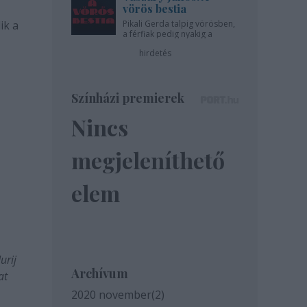
vörös bestia
ik a
Pikali Gerda talpig vörösben,
a férfiak pedig nyakig a
pácban - az Újszínházban!
hirdetés
Színházi premierek
Nincs
megjeleníthető
elem
urij
Archívum
at
2020 november
(
2
)