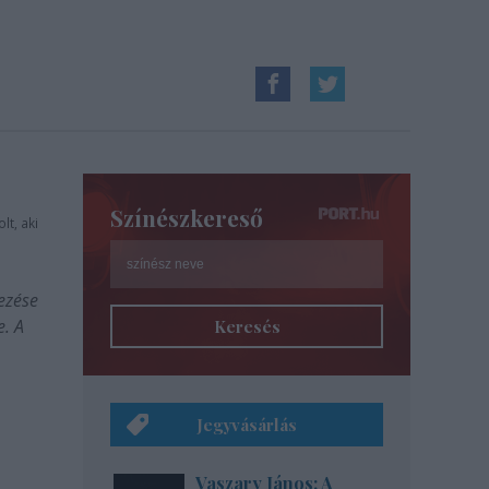
Színészkereső
lt, aki
dezése
. A
Keresés
Jegyvásárlás
Vaszary János: A