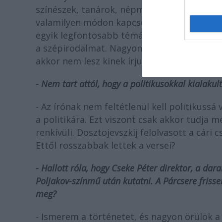
színészek, tanárok, népművelők, könyvtáros
valamilyen módon kapcsolódik az irodalomho
egyik legfontosabb témája az volt, hogyan 
a szépirodalmat. Nagyon fontos kérdésnek t
akkor nem lesz kinek írjunk.
- Nem tart attól, hogy a politikusokkal kialaku
- Az írónak nem feltétlenül kell politikuss
a politikára. Ezt viszont csak akkor tudja 
renkívüli. Dosztojevszkij felolvasott a cári 
Ettől rosszabbak lettek a versei?
- Hallott róla, hogy Cseke Péter direktor, a da
Poljakov-színmű után kutatni. A Párcsere frisse
meg?
- Ismerem a történetet, és nagyon örülök 