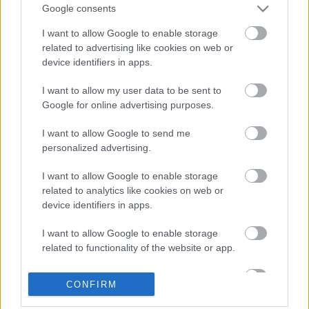
Devieilhe, Julie Fuchs, Patrica Petibon, Frédéric
Google consents
Antoun és Stéphane Degout. Az estet Michel Fau
I want to allow Google to enable storage
rendezi, vezényel François-Xavier Roth. A 300.
related to advertising like cookies on web or
évforduló alkalmából a színház aláírásgyűjtést indít
device identifiers in apps.
300 adományozótól fejenként 300 eurót (92 ezer
forint) várnak. A pénzt a színház archívumának
I want to allow my user data to be sent to
digitalizálásra szánják, amely a tervek szerint ősztől
Google for online advertising purposes.
lesz elérhető az interneten.
I want to allow Google to send me
personalized advertising.
Forrás. MTI
I want to allow Google to enable storage
related to analytics like cookies on web or
device identifiers in apps.
I want to allow Google to enable storage
related to functionality of the website or app.
Ajánlott bejegyzések:
I want to allow Google to enable storage
CONFIRM
related to personalization.