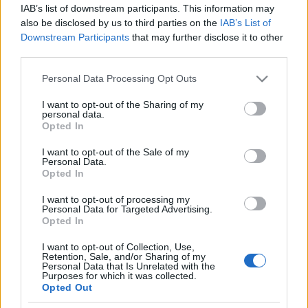
IAB’s list of downstream participants. This information may
forrás: opera-comique.com
also be disclosed by us to third parties on the
IAB’s List of
Downstream Participants
that may further disclose it to other
third parties.
Az árak 5 és 300 euró (1540-92 400 forint) között
Please note that this website/app uses one or more Google
Personal Data Processing Opt Outs
services and may gather and store information including but
mozognak. Ha valaki tollas kalapra, ruhára vagy
not limited to your visit or usage behaviour. You may click to
I want to opt-out of the Sharing of my
frakkra vágyik, 4 eurós belépti díjat kell fizetnie és
personal data.
grant or deny consent to Google and its third-party tags to
regisztrálnia kell a www.rinato.fr honlapon. Az
Opted In
use your data for below specified purposes in below Google
Opéra comique, ahol olyan darabok ősbemutatóját
consent section.
tartották, mint Bizet
Carmen
je - amely ma a világon
I want to opt-out of the Sale of my
Personal Data.
legtöbbet játszott opera -, valamint Offenbach
Opted In
Hoffmann meséi
és Delibes Lakméja, november 13-án
gálaesttel ünnepli háromszázadik "születésnapját".
I want to opt-out of processing my
Personal Data for Targeted Advertising.
Opted In
I want to opt-out of Collection, Use,
Az esten opera és operett részletek segítségével
Retention, Sale, and/or Sharing of my
Personal Data that Is Unrelated with the
bemutatják a Salle Favart néven is ismert színház
Purposes for which it was collected.
történelmét, olyan híres operaénekesek
Opted Out
előadásában, mint Anna Caterina Antonacci, Sabine