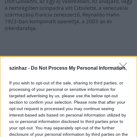
Don Giovanni, az Egy éj Velencében, Az alvajáró, vagy
a nemrégiben színpadra vitt Cibulette, a venezuelai
származású francia zeneszerző, Reynaldo Hahn
1923-ban komponált operettje, a 2003-as év
sikerdarabja.
szinhaz -
Do Not Process My Personal Information
If you wish to opt-out of the sale, sharing to third parties, or
processing of your personal or sensitive information for
targeted advertising by us, please use the below opt-out
section to confirm your selection. Please note that after your
opt-out request is processed you may continue seeing
interest-based ads based on personal information utilized by
us or personal information disclosed to third parties prior to
your opt-out. You may separately opt-out of the further
disclosure of your personal information by third parties on the