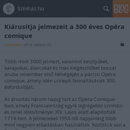
Színház.hu
Kiárusítja jelmezeit a 300 éves Opéra
comique
szinhazhu
•
2014. október 09.
Több mint 3000 jelmezt, valamint kesztyűket,
kalapokat, álarcokat és más kiegészítőket bocsát
áruba november első hétvégéjén a párizsi Opéra
comique, amely idén ünnepli fennállásának 300.
évfordulóját.
Az árusítás három napig tart az Opéra Comique-
ban, amely Franciaország egyik legrégebbi színházi
és zenei létesítménye: XIV. Lajos alatt alapították
1714-ben. A jelmezeket 1950-től napjainkig több
mint negyven előadásban használták. Közöttük van a