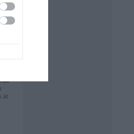
ait,
lnak
z
k át