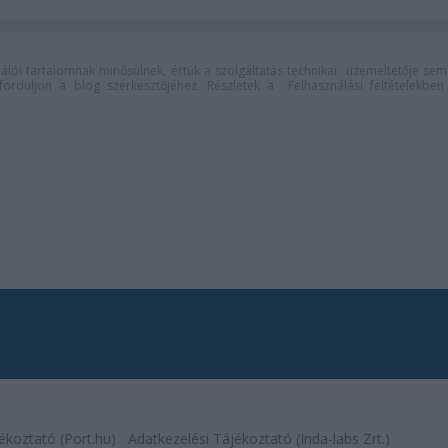
lói tartalomnak minősülnek, értük a
szolgáltatás technikai
üzemeltetője sem
n forduljon a blog szerkesztőjéhez. Részletek a
Felhasználási feltételekben
ékoztató (Port.hu)
Adatkezelési Tájékoztató (Inda-labs Zrt.)