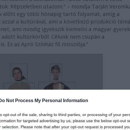
atok. Képzeletben utazom." – mondja Tarján Veronika
 előtt egy több hónapig tartó folyamat, amíg a
azzal a kultúrával, ami a következő produkció témá
rténet, ami mindig igyekszik kiemelni a magyar gyere
z adott kultúrkörből. Célunk nem csupán a
s. Ez az Apró Színház fő missziója."
Do Not Process My Personal Information
to opt-out of the sale, sharing to third parties, or processing of your per
formation for targeted advertising by us, please use the below opt-out s
r selection. Please note that after your opt-out request is processed y