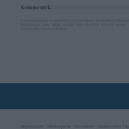
Kommentek:
A hozzászólások a
vonatkozó jogszabályok
értelmében felhaszná
felelősséget nem vállal, azokat nem ellenőrzi. Kifogás eseté
adatvédelmi tájékoztatóban
.
Impresszum
Médiaajánlat
Disclaimer
Adatkezelési Táj