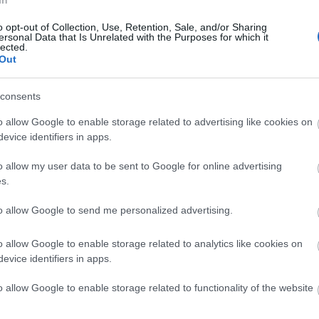
 ahol a mesebeli lények köztünk élnek, harmóniában,
o opt-out of Collection, Use, Retention, Sale, and/or Sharing
ettel.
ersonal Data that Is Unrelated with the Purposes for which it
lected.
Out
ZÖLD CSÓNAK
consents
zenés mesejáték
o allow Google to enable storage related to advertising like cookies on
Szereplők
evice identifiers in apps.
sztricsány Linda
o allow my user data to be sent to Google for online advertising
s.
arján Veronika
to allow Google to send me personalized advertising.
Üveges Anita
o allow Google to enable storage related to analytics like cookies on
evice identifiers in apps.
Zenészek
o allow Google to enable storage related to functionality of the website
arna, Mogyoró Kornél