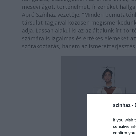
mesevilágot, történelmet, ír zenéket hallg
Apró Színház vezetője. "Minden bemutatónk
társulat tagjaival közösen megismerkedünk 
adja. Lassan alakul ki az az általunk írt tö
számára is izgalmas és értékes elemeket a
szórakoztatás, hanem az ismeretterjesztés i
szinhaz -
If you wish 
sensitive in
confirm you