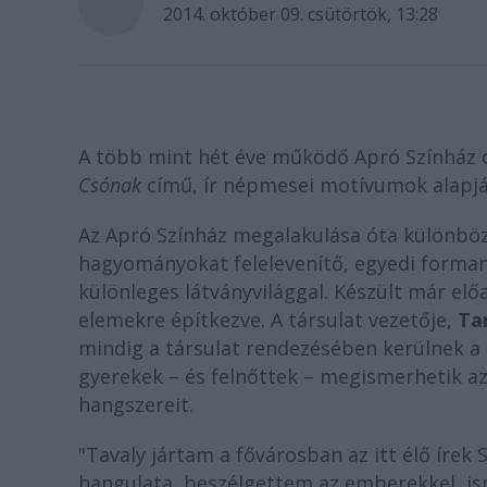
2014. október 09. csütörtök, 13:28
A több mint hét éve működő Apró Színház 
Csónak
című, ír népmesei motívumok alapjá
Az Apró Színház megalakulása óta különböz
hagyományokat felelevenítő, egyedi formany
különleges látványvilággal. Készült már elő
elemekre építkezve. A társulat vezetője,
Ta
mindig a társulat rendezésében kerülnek a 
gyerekek – és felnőttek – megismerhetik az
hangszereit.
"Tavaly jártam a fővárosban az itt élő íre
hangulata, beszélgettem az emberekkel, is