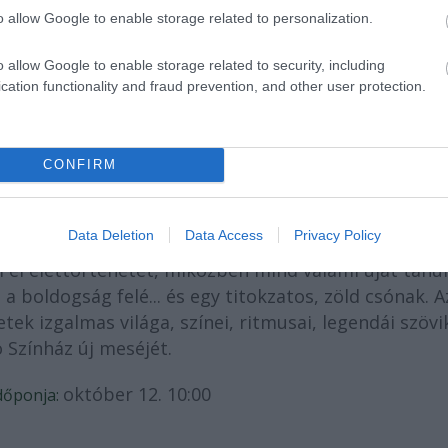
Látvány
o allow Google to enable storage related to personalization.
észáros Gábor
o allow Google to enable storage related to security, including
cation functionality and fraud prevention, and other user protection.
Zenei rendező
ogyoró Kornél
CONFIRM
z Apró Színház társulata
Data Deletion
Data Access
Privacy Policy
rmekeknek szóló előadás Írország hangulatát, dallam
li el élettörténetét, miközben mind valami újat tanu
a boldogság felé... és egy titokzatos, zöld csónak. A
ek izgalmas világa, színei, ritmusai, legendái szövi
 Színház új meséjét.
október 12. 10:00
dőponja: