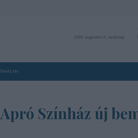
2026. augusztus 9., vasárnap
ZÍNHÁZ MA
 Apró Színház új be