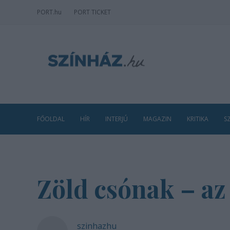
PORT
.hu
PORT TICKET
FŐOLDAL
HÍR
INTERJÚ
MAGAZIN
KRITIKA
S
Zöld csónak – az
szinhazhu