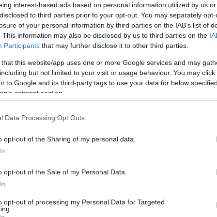
eing interest-based ads based on personal information utilized by us or
disclosed to third parties prior to your opt-out. You may separately opt-
losure of your personal information by third parties on the IAB’s list of
. This information may also be disclosed by us to third parties on the
IA
Participants
that may further disclose it to other third parties.
 that this website/app uses one or more Google services and may gath
including but not limited to your visit or usage behaviour. You may click 
 to Google and its third-party tags to use your data for below specifi
 András, Grafika: Mogyoró Győző
ogle consent section.
pró Színház minden produkciójának kiemelt fontoss
ngzásvilág. A mesét kísérő zenészek ír fúvós- és
l Data Processing Opt Outs
smerhetik a bodránt, az ír furulyát – de a
o opt-out of the Sharing of my personal data.
századi technikát is bevonta a hangszerelésbe a ki
In
i előadásban egy modern digitális ütőhangszer, mel
ngot tud előcsalogatni Mogyoró Kornél, a produkció
o opt-out of the Sale of my Personal Data.
In
zínházban láthatja a közönség már évek óta, így új, 
to opt-out of processing my Personal Data for Targeted
ing.
VII. kerületi színházban kapott helyet. A
Zöld Csóna
In