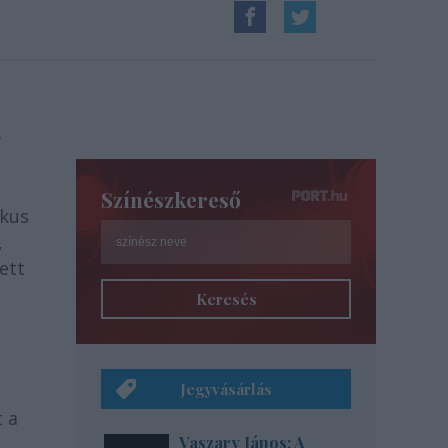
Színészkereső
ikus
,
ett
Keresés
Jegyvásárlás
t a
Vaszary János: A