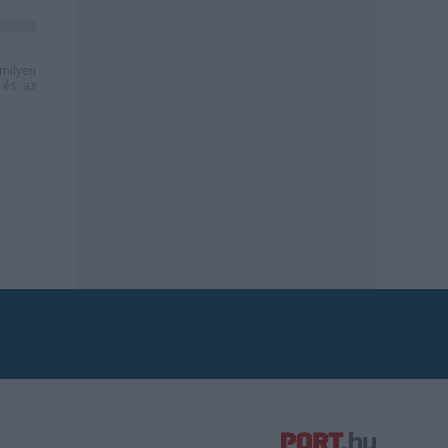
milyen
és az