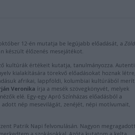
október 12-én mutatja be legújabb előadását, a
Zöld
n készült élőzenés mesejátékot.
ő kultúrák értékeit kutatja, tanulmányozza. Autent
elv kialakítására törekvő előadásokat hoznak létre
adásuk afrikai, lappföldi, kolumbiai kultúrából merít
rján Veronika
írja a mesék szövegkönyvét, melyek
nézők elé. Egy-egy Apró Színházas előadásból a
 adott nép mesevilágát, zenéjét, népi motívumait,
k Szent Patrik Napi felvonulásán. Nagyon megragadot
merkedtem a szokásokkal. Azóta kutatom a kelta