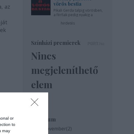
vörös bestia
, az
Pikali Gerda talpig vörösben,
a férfiak pedig nyakig a
pácban - az Újszínházban!
ját
hirdetés
kek
Színházi premierek
Nincs
megjeleníthető
elem
sonal or
Archívum
ection to
2020 november
(
2
)
ou may