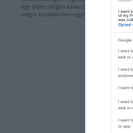
egy olyan világba kalauzolja a közönséget,
I want t
mégis küzdelemben egymással és a termész
of my P
was col
Opted 
Google 
élő
I want t
web or d
Bi
I want t
purpose
T
I want 
I want t
web or d
I want t
Gábos B
or app.