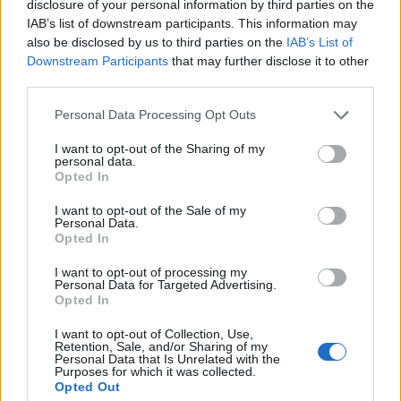
disclosure of your personal information by third parties on the
belvárosi, az egyetemi élet központjában lévő,
IAB’s list of downstream participants. This information may
korszerű színházi térre van szüksége, hiszen a
also be disclosed by us to third parties on the
IAB’s List of
társulattal együtt a produkciók is bővülnek, és a
Downstream Participants
that may further disclose it to other
társulat szeretné minél szélesebb nézőközönségnek
third parties.
kitárni játszóhelye kapuit. Másrészt az Agóra is
feladatának tekinti az egyetemista korosztálynak
Please note that this website/app uses one or more Google
Personal Data Processing Opt Outs
kulturált szórakozási lehetőséget biztosítani.
services and may gather and store information including but
not limited to your visit or usage behaviour. You may click to
I want to opt-out of the Sharing of my
personal data.
grant or deny consent to Google and its third-party tags to
Opted In
use your data for below specified purposes in below Google
consent section.
A 2014/2015-ös repertoárról
I want to opt-out of the Sale of my
Personal Data.
Opted In
A társulat a Szent-Györgyi Albert Agorában tartja új
bemutatóját október 21-én:
A borék
című vígjátékot
I want to opt-out of processing my
egész évadban játsszák. Márciusban Márton
Personal Data for Targeted Advertising.
Opted In
László
Lepkék a kalapon
című rémbohózatát tűzik
műsorra, áprilisban pedig egy világsikerre
I want to opt-out of Collection, Use,
emlékeznek.
Retention, Sale, and/or Sharing of my
Personal Data that Is Unrelated with the
Purposes for which it was collected.
Opted Out