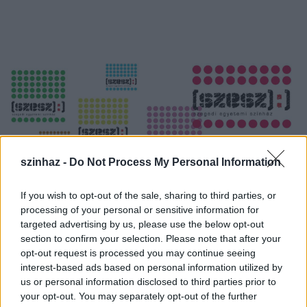
szinhaz -
Do Not Process My Personal Information
If you wish to opt-out of the sale, sharing to third parties, or
processing of your personal or sensitive information for
targeted advertising by us, please use the below opt-out
section to confirm your selection. Please note that after your
Új évad, új játszóhely
opt-out request is processed you may continue seeing
A SZESZ a 2014/2015-ös évadtól új játszóhelyen
interest-based ads based on personal information utilized by
várja közönségét. Ősztől a Szent-Györgyi Albert
us or personal information disclosed to third parties prior to
Agóra színpadán folytatják a munkát. Az
your opt-out. You may separately opt-out of the further
együttműködés célja kettős: egyrészt a SZESZ-nek