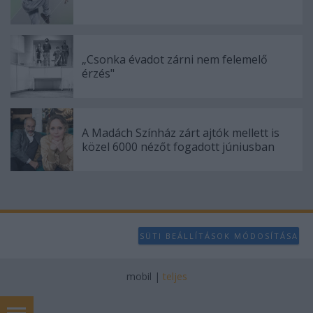
„Csonka évadot zárni nem felemelő
érzés"
A Madách Színház zárt ajtók mellett is
közel 6000 nézőt fogadott júniusban
SÜTI BEÁLLÍTÁSOK MÓDOSÍTÁSA
mobil
|
teljes