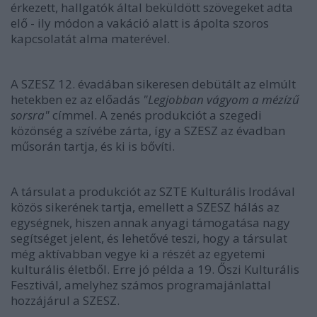
érkezett, hallgatók által beküldött szövegeket adta
elő - ily módon a vakáció alatt is ápolta szoros
kapcsolatát alma materével.
A SZESZ 12. évadában sikeresen debütált az elmúlt
hetekben ez az előadás
"Legjobban vágyom a mézízű
sorsra"
címmel. A zenés produkciót a szegedi
közönség a szívébe zárta, így a SZESZ az évadban
műsorán tartja, és ki is bővíti.
A társulat a produkciót az SZTE Kulturális Irodával
közös sikerének tartja, emellett a SZESZ hálás az
egységnek, hiszen annak anyagi támogatása nagy
segítséget jelent, és lehetővé teszi, hogy a társulat
még aktívabban vegye ki a részét az egyetemi
kulturális életből. Erre jó példa a 19. Őszi Kulturális
Fesztivál, amelyhez számos programajánlattal
hozzájárul a SZESZ.