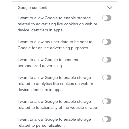
A változatosság jegyében a társulat továbbjátssza az
őszi időszakban Ingmar Bergman
Fafestmény
ét, a
Google consents
Szent-Györgyi Alberthez és az Egyetem történetéhez
I want to allow Google to enable storage
kötődő
Rohadt az államgépben valami
című előadást
related to advertising like cookies on web or
pedig felújítja.
device identifiers in apps.
I want to allow my user data to be sent to
Google for online advertising purposes.
Pöttyök, jegyek, újdonságok
A társulat 10., jubileumi évadában megújult, ezt a
I want to allow Google to send me
lendületet követve újfent színes arcát szeretné
personalized advertising.
megmutatni közönségének: most a pöttyök lesznek a
menők, de a lendület a régi marad. Ennek
I want to allow Google to enable storage
szellemében a jegyvásárlást is szeretné a SZESZ
related to analytics like cookies on web or
megkönnyíteni, így egy új, online rendszert
device identifiers in apps.
dolgoztak ki a színházkedvelőknek.
I want to allow Google to enable storage
related to functionality of the website or app.
Hogy az előadásaik tényleg mindenkihez
szólhassanak, olyan produkciót is szeretnének
I want to allow Google to enable storage
készíteni, amely siketek és nagyothallók számára
related to personalization.