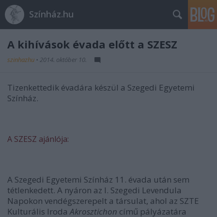
Színház.hu
A kihívások évada előtt a SZESZ
szinhazhu
•
2014. október 10.
Tizenkettedik évadára készül a Szegedi Egyetemi
Színház.
A SZESZ ajánlója:
A Szegedi Egyetemi Színház 11. évada után sem
tétlenkedett. A nyáron az I. Szegedi Levendula
Napokon vendégszerepelt a társulat, ahol az SZTE
Kulturális Iroda
Akrosztichon
című pályázatára