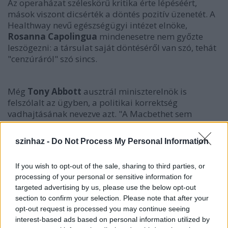
Az operaházat széleskörű kritika érte lépéséért,
mások viszont dicsérték a döntés pozitív üzenetét. A
Healthway nevű egészségügyi intézet elnöke,
Rosanna Capolingua
mindenesetre nem győzte
leszögezni: a társulat saját döntéséről van szó, tehát
"cenzúráról" szó sincs.
Még
Tony Abbott
ausztrál miniszterelnök is
felszólalt az ügyben, a politikai korrektség
vadhajtásának nevezve azt. "A Macbethet sem
vesszük le a színházak műsoráról azon az alapon,
hogy királyok megölésére buzdít" - kelt ki a
szinhaz -
Do Not Process My Personal Information
kormányfő egy perthi rádiónak adott interjújában.
If you wish to opt-out of the sale, sharing to third parties, or
processing of your personal or sensitive information for
targeted advertising by us, please use the below opt-out
section to confirm your selection. Please note that after your
opt-out request is processed you may continue seeing
interest-based ads based on personal information utilized by