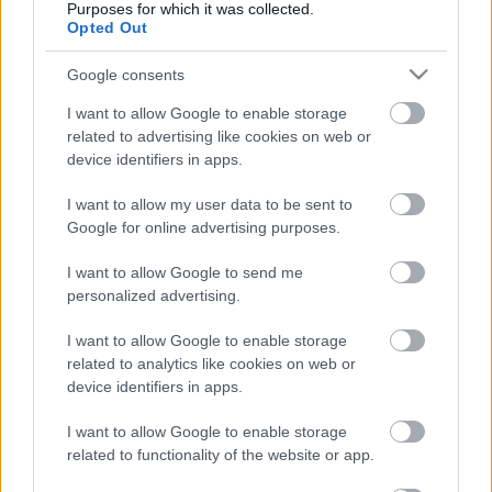
Purposes for which it was collected.
Carolyn Chard
, a perthi operaház intendánsa
Opted Out
szerint egyszerű döntést hoztak. "Fontosnak tartjuk
munkatársaink, előadóművészeink és Nyugat-
Google consents
Ausztrália összes operarajongója egészségét és
jóllétét. Ennek jegyében támogatjuk az egészséges
I want to allow Google to enable storage
életre buzdító üzeneteket, és nem ábrázolunk olyan
related to advertising like cookies on web or
device identifiers in apps.
tevékenységeket, amelyek esetleg egészségtelen
szokásokat népszerűsítenének" - magyarázkodott a
I want to allow my user data to be sent to
dalszínház vezetője a The West Australian című
Google for online advertising purposes.
lapnak.
I want to allow Google to send me
personalized advertising.
Lynne Burfordnak,
az operaház sajtóreferensének
közlése szerint 2017-ben - az egészségügyi intézettel
I want to allow Google to enable storage
való megállapodás lejárta után - várhatóan újra
related to analytics like cookies on web or
műsorra tűzik a Carment.
device identifiers in apps.
I want to allow Google to enable storage
related to functionality of the website or app.