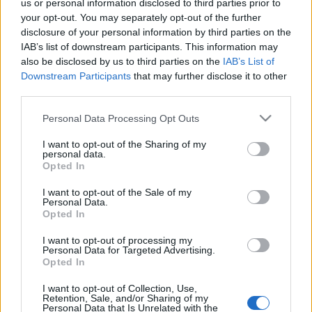
us or personal information disclosed to third parties prior to
your opt-out. You may separately opt-out of the further
disclosure of your personal information by third parties on the
IAB’s list of downstream participants. This information may
also be disclosed by us to third parties on the
IAB’s List of
Downstream Participants
that may further disclose it to other
third parties.
Please note that this website/app uses one or more Google
Personal Data Processing Opt Outs
services and may gather and store information including but
not limited to your visit or usage behaviour. You may click to
I want to opt-out of the Sharing of my
personal data.
grant or deny consent to Google and its third-party tags to
Opted In
Az egészséges életmódot népszerűsítő Healthway
use your data for below specified purposes in below Google
elnöke megjegyezte: nem gondolja, hogy az
consent section.
I want to opt-out of the Sale of my
operaház valóban színpadra akarta állítani jövőre a
Personal Data.
Opted In
Carment, valószínűbb magyarázatnak tűnik az, hogy
a kiszemelt főszereplő végül az Aidában énekel a
I want to opt-out of processing my
sydneyi operaházban. A Carmen műsorról való
Personal Data for Targeted Advertising.
levételét "okos húzásnak" nevezte, amellyel "néhány
Opted In
évre meg lehet kaparintani a Healthway dollárjait".
I want to opt-out of Collection, Use,
Retention, Sale, and/or Sharing of my
Personal Data that Is Unrelated with the