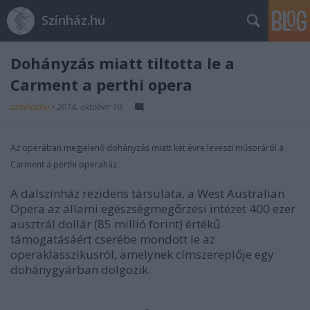
Színház.hu
Dohányzás miatt tiltotta le a
Carment a perthi opera
szinhazhu
•
2014. október 10.
Az operában megjelenő dohányzás miatt két évre leveszi műsoráról a
Carment a perthi operaház.
A dalszínház rezidens társulata, a West Australian
Opera az állami egészségmegőrzési intézet 400 ezer
ausztrál dollár (85 millió forint) értékű
támogatásáért cserébe mondott le az
operaklasszikusról, amelynek címszereplője egy
dohánygyárban dolgozik.