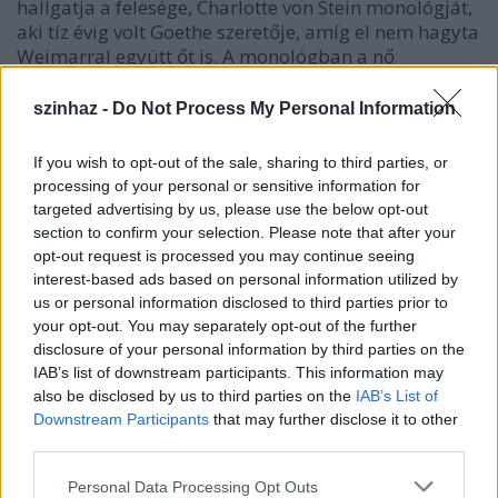
hallgatja a felesége, Charlotte von Stein monológját,
aki tíz évig volt Goethe szeretője, amíg el nem hagyta
Weimarral együtt őt is. A monológban a nő
elmondja, hogy mi játszódott le benne, szól a
közvéleményről, a férjével való viszonyáról. A
szinhaz -
Do Not Process My Personal Information
mostani előadás egy kicsit csavar ezen: az asszony
megbolondul a darab végére, megőrülésének útja,
If you wish to opt-out of the sale, sharing to third parties, or
folyamata látható a színpadon - mesélte.
processing of your personal or sensitive information for
targeted advertising by us, please use the below opt-out
section to confirm your selection. Please note that after your
opt-out request is processed you may continue seeing
Györgyi Anna
beszélt arról is, hogy a darab
interest-based ads based on personal information utilized by
nyelvezete különleges: a szöveg nehéz, ám gyönyörű.
us or personal information disclosed to third parties prior to
Charlotte csodálatos körmondatokban beszél, de
your opt-out. You may separately opt-out of the further
ugyanazokról a női problémákról szól, amelyekkel
disclosure of your personal information by third parties on the
ma is küzd mindenki.
"Mint minden jó darab, aktuális.
IAB’s list of downstream participants. This information may
Hiába változik a nők helyzete, aki egyszer szerelmes lesz,
also be disclosed by us to third parties on the
IAB’s List of
az beesik egy mély verembe, és onnan nem nagyon tud
Downstream Participants
that may further disclose it to other
kijönni"
- mondta.
third parties.
Please note that this website/app uses one or more Google
Personal Data Processing Opt Outs