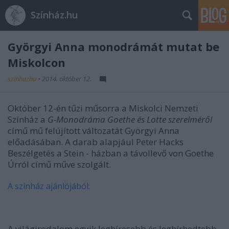
Színház.hu
Györgyi Anna monodrámát mutat be
Miskolcon
szinhazhu
•
2014. október 12.
Október 12-én tűzi műsorra a Miskolci Nemzeti
Színház a
G-Monodráma Goethe és Lotte szerelméről
című mű felújított változatát Györgyi Anna
előadásában. A darab alapjául Peter Hacks
Beszélgetés a Stein - házban a távollevő von Goethe
Úrról
című műve szolgált.
A színház ajánlójából:
A világirodalom egyik leghíresebb és leghírhedtebb