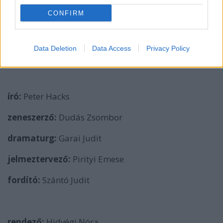
forrás: Miskolci Nemzeti Színház
CONFIRM
Data Deletion
Data Access
Privacy Policy
Színlap
író:
Peter Hacks
zeneszerző:
Dudás Zsombor
dramaturg:
Garai Judit
jelmeztervező:
Pirityi Emese
fordító:
Szántó Judit
rendező:
Hidvégi Nóra