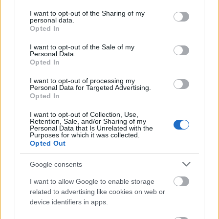
services and may gather and store information including but
not limited to your visit or usage behaviour. You may click to
I want to opt-out of the Sharing of my
Györgyi Anna - aki már korábban is játszott
personal data.
grant or deny consent to Google and its third-party tags to
monodrámát, Annie Wobblert a Pinceszínházban - a
Opted In
use your data for below specified purposes in below Google
műfaj nehézségeiről szólva elmondta: szeret együtt
consent section.
I want to opt-out of the Sale of my
játszani másokkal, ebben az esetben viszont nincs
Personal Data.
partner, így nincs kiből táplálkozni, erőt meríteni,
Opted In
akármilyen állapotban van az ember egyedül kell
megküzdeni a színpadon.
I want to opt-out of processing my
Personal Data for Targeted Advertising.
Opted In
I want to opt-out of Collection, Use,
Retention, Sale, and/or Sharing of my
Personal Data that Is Unrelated with the
Purposes for which it was collected.
Opted Out
Google consents
I want to allow Google to enable storage
related to advertising like cookies on web or
device identifiers in apps.