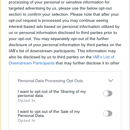
processing of your personal or sensitive information for
targeted advertising by us, please use the below opt-out
section to confirm your selection. Please note that after your
opt-out request is processed you may continue seeing
interest-based ads based on personal information utilized by
us or personal information disclosed to third parties prior to
your opt-out. You may separately opt-out of the further
disclosure of your personal information by third parties on the
IAB’s list of downstream participants. This information may
Tompa Gábor (forrás: adevarul.ro)
also be disclosed by us to third parties on the
IAB’s List of
Downstream Participants
that may further disclose it to other
third parties.
A kolozsvári közönség olyan nemzetközileg elismert
Please note that this website/app uses one or more Google
Personal Data Processing Opt Outs
alkotók előadásait láthatja a rendezvény tizenkét
services and may gather and store information including but
napja alatt, mint
Thomas Ostermeier
,
Declan
not limited to your visit or usage behaviour. You may click to
I want to opt-out of the Sharing of my
Donnellan,
William Kentridge, Nagy József, Pippo
personal data.
grant or deny consent to Google and its third-party tags to
Opted In
Delbono
, vagy a legutóbbi fesztiválon nagy sikert
use your data for below specified purposes in below Google
aratott dél-koreai
Jaram Lee
és a szabadkai
Urbán
consent section.
I want to opt-out of the Sale of my
András
. Mexikóból a
Lux Boreal
kortárs tánc-
Personal Data.
társulat, Lengyelországból a Grotowski Intézet
Opted In
partnerszínháza, a
Teatr ZAR
érkezik, míg az izraeli