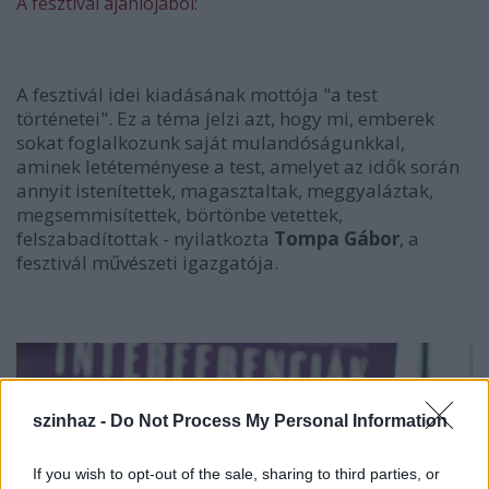
A fesztivál ajánlójából:
A fesztivál idei kiadásának mottója "a test
történetei". Ez a téma jelzi azt, hogy mi, emberek
sokat foglalkozunk saját mulandóságunkkal,
aminek letéteményese a test, amelyet az idők során
annyit istenítettek, magasztaltak, meggyaláztak,
megsemmisítettek, börtönbe vetettek,
felszabadítottak - nyilatkozta
Tompa Gábor
, a
fesztivál művészeti igazgatója.
szinhaz -
Do Not Process My Personal Information
If you wish to opt-out of the sale, sharing to third parties, or