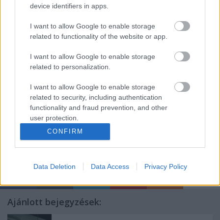
A programot idén is számos járulékos esemény
device identifiers in apps.
színesíti. A TIFF Házban naponta kerül sor
beszélgetésekre a meghívott alkotókkal, előadás-
I want to allow Google to enable storage
vetítésekre, valamint több új helyszínen
related to functionality of the website or app.
könyvbemutatók, kiállítás-megnyitók és koncertek is
várják majd a fesztivál közönségét. Újdonságnak
I want to allow Google to enable storage
related to personalization.
számít, hogy az off-programban idén meghívott
előadások is szerepelnek, melyeknek az Ecsetgyár
I want to allow Google to enable storage
lesz a helyszíne. A teljes program elérhető a színház
related to security, including authentication
honlapján
.
functionality and fraud prevention, and other
user protection.
CONFIRM
Data Deletion
Data Access
Privacy Policy
Ajánlott bejegyzések: