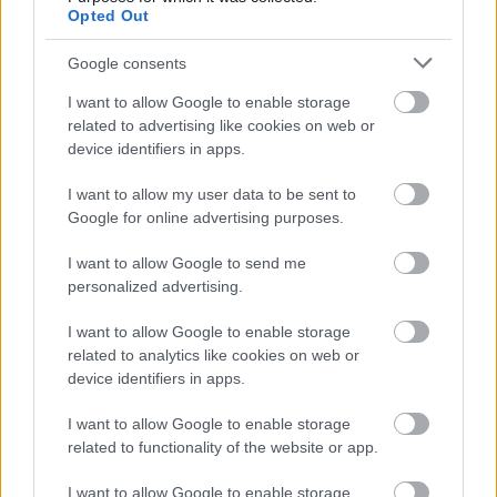
vezető művészei és érdekvédelmi szervezetei mellett
Opted Out
olyan művészeket, producereket hívnak meg, akik
segíthetik a színház fejlődését. A testület tagja lesz
Google consents
Lévay Szilveszter
Grammy-díjas zeneszerző,
I want to allow Google to enable storage
Kesselyák Gergely
karmester,
Béres Attila
rendező,
related to advertising like cookies on web or
Herczeg Tamás
, a Szegedi Szabadtéri Játékok
device identifiers in apps.
ügyvezető igazgatója és
Török Zoltán
soproni
menedzser is.
I want to allow my user data to be sent to
Google for online advertising purposes.
Lőrinczy György
kiemelte, hogy a művészi
I want to allow Google to send me
munkában nem, de a színház kommunikációjában,
personalized advertising.
arculatában szeretne változást. Mint mondta, sokat
változott az elmúlt években a művészeti marketing,
I want to allow Google to enable storage
szükség van vérfrissítésre. Célja munkájuk fokozott
related to analytics like cookies on web or
elismertetése, szeretné, ha a szakma, a sajtó és a
device identifiers in apps.
fenntartók is másképp állnának az
Operettszínházhoz.
I want to allow Google to enable storage
related to functionality of the website or app.
I want to allow Google to enable storage