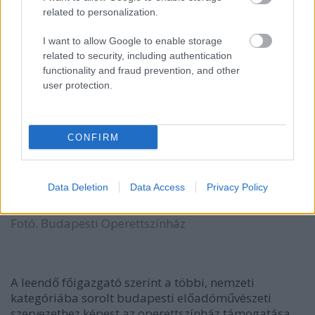
related to personalization.
I want to allow Google to enable storage
related to security, including authentication
functionality and fraud prevention, and other
user protection.
CONFIRM
Data Deletion
Data Access
Privacy Policy
Fotó. Budapesti Operettszínház
A leendő főigazgató szerint a többi, nemzeti
kategóriába sorolt budapesti előadóművészeti
szervezethez képest az operettszínház támogatása