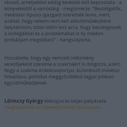
részeit, amelyekkel eddig kevésbé volt kapcsolata - a
könyveléstől a varrodáig - megismerje. "Beszélgetős,
mediátor típusú igazgató szeretnék lenni, mert,
azáltal, hogy nekem nem kell alkotóművészként
helytállnom, több időm lesz arra, hogy beszélgessek
a kollégákkal és a problémákat is ily módon
próbáljam megoldani" - hangsúlyozta.
Hozzátette, hogy egy nemzeti intézmény
vezetőjeként szeretne a szakmáért is dolgozni, azért,
hogy a szakma érdekcsoportjai, különböző művészi
hitvallású, politikai meggyőződésű tagjai jobban
együttműködjenek.
Lőrinczy György
életrajza és teljes pályázata
megtalálható az Operettszínház honlapján
.