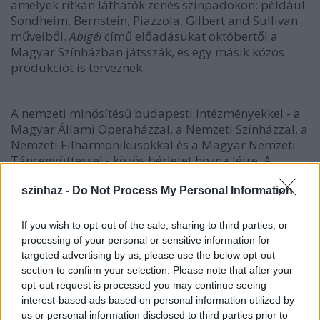
amelyek ritkán láthatók zenés színpadokon: például
Sondheim, Bernstein, Piazzola, Gilbert and Sullivan
műveiből.
Abigél
című előadásukat októbertől a
Magyar Színházban játsszák, és egy másik közös
produkciót is terveznek.
A nemzeti minősítésű budapesti intézményekkel - a
Magyar Állami Operaházzal, a Nemzeti Színházzal, a
Nemzeti Filharmonikusokkal és a Magyar Nemzeti
Táncegyüttessel - közös bérletet hozna létre. A
hagyományos operettszínházi újévi gálára ebben az
évadban a nemzeti intézmények művészeit,
szinhaz -
Do Not Process My Personal Information
produkcióit is meghívná vendégként.
If you wish to opt-out of the sale, sharing to third parties, or
processing of your personal or sensitive information for
targeted advertising by us, please use the below opt-out
section to confirm your selection. Please note that after your
opt-out request is processed you may continue seeing
interest-based ads based on personal information utilized by
us or personal information disclosed to third parties prior to