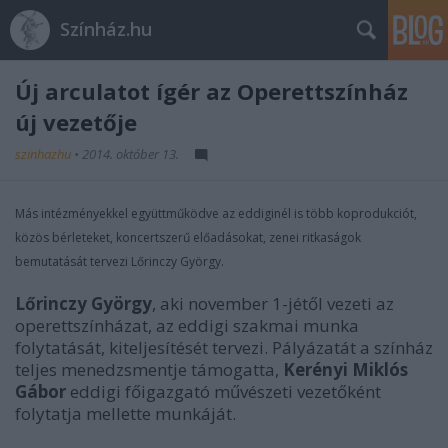
Színház.hu
Új arculatot ígér az Operettszínház
új vezetője
szinhazhu
•
2014. október 13.
Más intézményekkel együttműködve az eddiginél is több koprodukciót,
közös bérleteket, koncertszerű előadásokat, zenei ritkaságok
bemutatását tervezi Lőrinczy György.
Lőrinczy György
, aki november 1-jétől vezeti az
operettszínházat, az eddigi szakmai munka
folytatását, kiteljesítését tervezi. Pályázatát a színház
teljes menedzsmentje támogatta,
Kerényi Miklós
Gábor
eddigi főigazgató művészeti vezetőként
folytatja mellette munkáját.