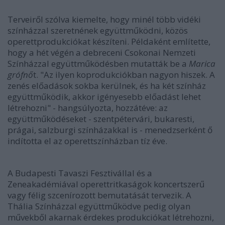
Terveiről szólva kiemelte, hogy minél több vidéki
színházzal szeretnének együttműködni, közös
operettprodukciókat készíteni. Példaként említette,
hogy a hét végén a debreceni Csokonai Nemzeti
Színházzal együttműködésben mutatták be a
Marica
grófnő
t. "Az ilyen koprodukciókban nagyon hiszek. A
zenés előadások sokba kerülnek, és ha két színház
együttműködik, akkor igényesebb előadást lehet
létrehozni" - hangsúlyozta, hozzátéve: az
együttműködéseket - szentpétervári, bukaresti,
prágai, salzburgi színházakkal is - menedzserként ő
indította el az operettszínházban tíz éve.
A Budapesti Tavaszi Fesztivállal és a
Zeneakadémiával operettritkaságok koncertszerű
vagy félig szcenírozott bemutatását tervezik. A
Thália Színházzal együttműködve pedig olyan
művekből akarnak érdekes produkciókat létrehozni,