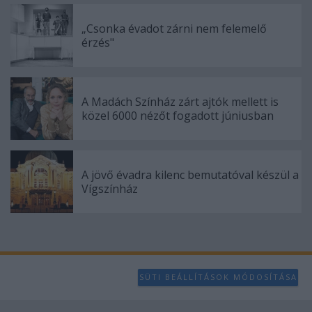
„Csonka évadot zárni nem felemelő
érzés"
A Madách Színház zárt ajtók mellett is
közel 6000 nézőt fogadott júniusban
A jövő évadra kilenc bemutatóval készül a
Vígszínház
SÜTI BEÁLLÍTÁSOK MÓDOSÍTÁSA