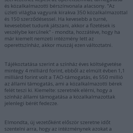
és közalkalmazotti bérszínvonala alacsony. "Az
üzleti világba vagyunk kirakva 350 közalkalmazottal
és 150 szerződésessel. Ha kevesebb a turné,
kevesebbet tudunk játszani, akkor a fizetések is
veszélybe kerülnek" - mondta, hozzátéve, hogy ha
már kiemelt nemzeti intézmény lett az
operettszínház, akkor muszáj ezen változtatni.
Tájékoztatása szerint a színház éves költségvetése
mintegy 4 milliárd forint, ebből az elmúlt évben 1,1
milliárd forint volt a TAO-támogatás, és 550 millió
az állami támogatás, ami a közalkalmazotti bérek
felét teszi ki. Kiemelte: szeretnék elérni, hogy a
színház állami támogatása a közalkalmazottak
jelenlegi bérét fedezze.
Elmondta, új vezetőként először szeretne időt
szentelni arra, hogy az intézménynek azokat a