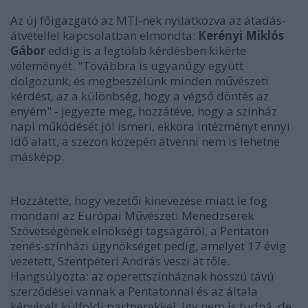
Az új főigazgató az MTI-nek nyilatkozva az átadás-
átvétellel kapcsolatban elmondta:
Kerényi Miklós
Gábor
eddig is a legtöbb kérdésben kikérte
véleményét. "Továbbra is ugyanúgy együtt
dolgozunk, és megbeszélünk minden művészeti
kérdést, az a különbség, hogy a végső döntés az
enyém" - jegyezte meg, hozzátéve, hogy a színház
napi működését jól ismeri, ekkora intézményt ennyi
idő alatt, a szezon közepén átvenni nem is lehetne
másképp.
Hozzátette, hogy vezetői kinevezése miatt le fog
mondani az Európai Művészeti Menedzserek
Szövetségének elnökségi tagságáról, a Pentaton
zenés-színházi ügynökséget pedig, amelyet 17 évig
vezetett, Szentpéteri András veszi át tőle.
Hangsúlyozta: az operettszínháznak hosszú távú
szerződései vannak a Pentatonnal és az általa
képviselt külföldi partnerekkel, így nem is tudná, de