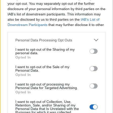
your opt-out. You may separately opt-out of the further
disclosure of your personal information by third parties on the
IAB’s list of downstream participants. This information may
also be disclosed by us to third parties on the
IAB’s List of
Downstream Participants
that may further disclose it to other
third parties.
Please note that this website/app uses one or more Google
Personal Data Processing Opt Outs
services and may gather and store information including but
not limited to your visit or usage behaviour. You may click to
I want to opt-out of the Sharing of my
personal data.
grant or deny consent to Google and its third-party tags to
Opted In
use your data for below specified purposes in below Google
consent section.
Az Operettszínház a továbbiakban is szeretné
I want to opt-out of the Sale of my
Personal Data.
ösztönözni új magyar darabok születését azzal, hogy
Opted In
felkérést ad zenés színházi művek megírására - tette
hozzá
Lőrinczy György
.
I want to opt-out of processing my
Personal Data for Targeted Advertising.
Opted In
I want to opt-out of Collection, Use,
Újdonságként említette, hogy színházi stratégiai
Retention, Sale, and/or Sharing of my
Personal Data that Is Unrelated with the
tanácsot hoznak létre, amelybe a színház vezetői,
Purposes for which it was collected.