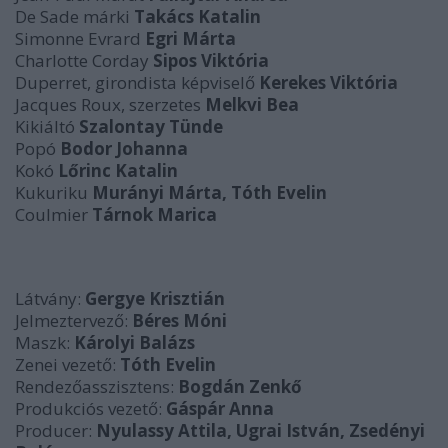
De Sade márki
Takács Katalin
Simonne Evrard
Egri Márta
Charlotte Corday
Sipos Viktória
Duperret, girondista képviselő
Kerekes Viktória
Jacques Roux, szerzetes
Melkvi Bea
Kikiáltó
Szalontay Tünde
Popó
Bodor Johanna
Kokó
Lőrinc Katalin
Kukuriku
Murányi Márta, Tóth Evelin
Coulmier
Tárnok Marica
Látvány:
Gergye Krisztián
Jelmeztervező:
Béres Móni
Maszk:
Károlyi Balázs
Zenei vezető:
Tóth Evelin
Rendezőasszisztens:
Bogdán Zenkő
Produkciós vezető:
Gáspár Anna
Producer:
Nyulassy Attila, Ugrai István, Zsedényi