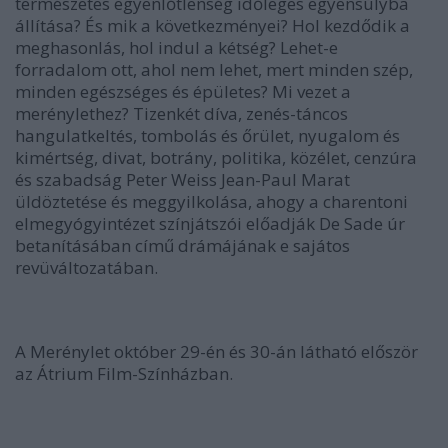
természetes egyenlőtlenség időleges egyensúlyba
állítása? És mik a következményei? Hol kezdődik a
meghasonlás, hol indul a kétség? Lehet-e
forradalom ott, ahol nem lehet, mert minden szép,
minden egészséges és épületes? Mi vezet a
merénylethez? Tizenkét díva, zenés-táncos
hangulatkeltés, tombolás és őrület, nyugalom és
kimértség, divat, botrány, politika, közélet, cenzúra
és szabadság Peter Weiss Jean-Paul Marat
üldöztetése és meggyilkolása, ahogy a charentoni
elmegyógyintézet színjátszói előadják De Sade úr
betanításában című drámájának e sajátos
revüváltozatában.
A Merénylet október 29-én és 30-án látható először
az Átrium Film-Színházban.