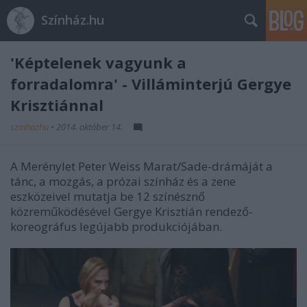
Színház.hu
'Képtelenek vagyunk a
forradalomra' - Villáminterjú Gergye
Krisztiánnal
szinhazhu
•
2014. október 14.
A Merénylet Peter Weiss Marat/Sade-drámáját a
tánc, a mozgás, a prózai színház és a zene
eszközeivel mutatja be 12 színésznő
közreműködésével Gergye Krisztián rendező-
koreográfus legújabb produkciójában.