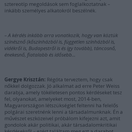
sztereotíp megoldások sem foglalkoztatnak –
inkább személyes alkatokról beszélnék.
– A kérdés inkább arra vonatkozik, hogy van köztük
színésznő (kőszínházból is, független színházból is,
vidékről is, Budapestről is és így tovább), táncosnő,
énekesnő, fiatalabb és idősebb...
Gergye Krisztán:
Régóta terveztem, hogy csak
nőkkel dolgozzak. Jó alkalmat ad erre Peter Weiss
darabja, amely tökéletesen pontos kérdéseket tesz
fel, olyanokat, amelyeket most, 2014-ben,
Magyarországon létszükséglet feltenni ha felelős
polgárai szeretnénk lenni a társadalmunknak. Én a
művészet eszközeivel próbálom kifejezni azt, amit
gondolok akár politikai, akár társadalomkritikai
kérdésekről – ezért találtam meg ezt a darabot.