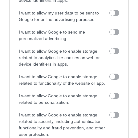
device identifiers in apps.
I want to allow my user data to be sent to
– A Merénylet szórólapján az áll, hogy: revü...
Google for online advertising purposes.
I want to allow Google to send me
personalized advertising.
Gergye Krisztián:
Ha valami populáris formát ölt, nem feltétlenül
I want to allow Google to enable storage
gagyi. Meg vagyok győződve arról, hogy fontos és mély gondolatok is
related to analytics like cookies on web or
tudnak populáris közegben működni. A Happy Endingnek és Az Őrült Nők
device identifiers in apps.
Ketrecének számomra ez egy jó és nagyon hasznos tapasztalata. Akár a
zenés műfajon belül is lehet szokatlan megoldásokat alkalmazni, és
I want to allow Google to enable storage
kommunikálni valós társadalmi problémákról, ez ugyanolyan
related to functionality of the website or app.
felelősségvállalás és létszükséglet.
I want to allow Google to enable storage
related to personalization.
– A szórólapon egy szobortorzó szerepel. Torzósága
I want to allow Google to enable storage
fájdalmasan nyilvánvaló: hiányzik a nemi szerve is...
related to security, including authentication
functionality and fraud prevention, and other
user protection.