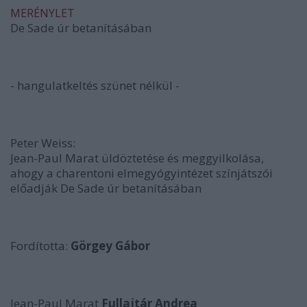
MERÉNYLET
De Sade úr betanításában
- hangulatkeltés szünet nélkül -
Peter Weiss:
Jean-Paul Marat üldöztetése és meggyilkolása,
ahogy a charentoni elmegyógyintézet színjátszói
előadják De Sade úr betanításában
Fordította:
Görgey Gábor
Jean-Paul Marat
Fullajtár Andrea