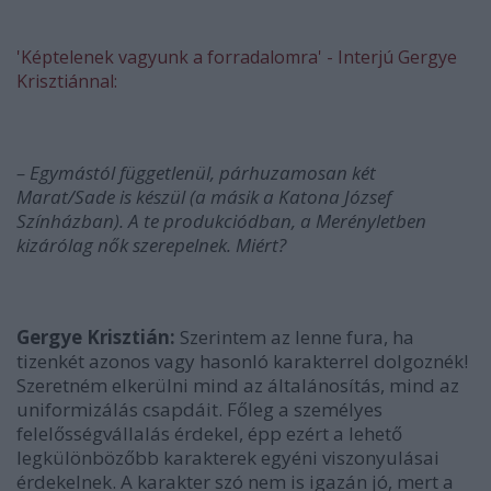
'Képtelenek vagyunk a forradalomra' - Interjú Gergye
Krisztiánnal:
–
Egymástól függetlenül, párhuzamosan két
Marat/Sade is készül (a másik a Katona József
Színházban). A te produkciódban, a Merényletben
kizárólag nők szerepelnek. Miért?
Gergye Krisztián:
Szerintem az lenne fura, ha
tizenkét azonos vagy hasonló karakterrel dolgoznék!
Szeretném elkerülni mind az általánosítás, mind az
uniformizálás csapdáit. Főleg a személyes
felelősségvállalás érdekel, épp ezért a lehető
legkülönbözőbb karakterek egyéni viszonyulásai
érdekelnek. A karakter szó nem is igazán jó, mert a