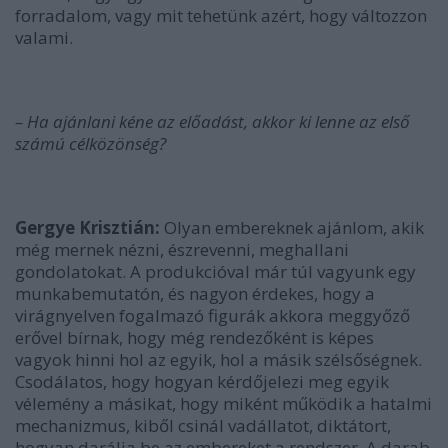
forradalom, vagy mit tehetünk azért, hogy változzon
valami.
– Ha ajánlani kéne az előadást, akkor ki lenne az első
számú célközönség?
Gergye Krisztián:
Olyan embereknek ajánlom, akik
még mernek nézni, észrevenni, meghallani
gondolatokat. A produkcióval már túl vagyunk egy
munkabemutatón, és nagyon érdekes, hogy a
virágnyelven fogalmazó figurák akkora meggyőző
erővel bírnak, hogy még rendezőként is képes
vagyok hinni hol az egyik, hol a másik szélsőségnek.
Csodálatos, hogy hogyan kérdőjelezi meg egyik
vélemény a másikat, hogy miként működik a hatalmi
mechanizmus, kiből csinál vadállatot, diktátort,
hogyan darálja be az embereket a rendszer. A darab