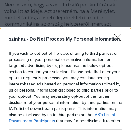
Nem érzem, hogy a szép, lirizáló popkultúrának
volna itt az ideje. Azt szeretném, ha a Merénylet,
mint előadás, a lehető legdirektebb módon
kommunikálna az ország helyzetéről, mert azt
gondolom, hogy Magyarország nincs olyan
állapotban – most civil emberekről és a
szinhaz -
Do Not Process My Personal Information
társadalomról beszélek –, hogy képes lenne
forradalomra.
Az előadásunk erről is szól. Siralmas
If you wish to opt-out of the sale, sharing to third parties, or
közállapotainkat a közöny jellemzi. Itt nem csak az adott hatalomról van
processing of your personal or sensitive information for
szó, hanem az ellenzék impotenciájáról is. A teljes politikai-hatalmi elitünk
targeted advertising by us, please use the below opt-out
totális csődjéről. Ma nem számítanak az észérvek, helyette
section to confirm your selection. Please note that after your
gumicsontokat rágunk napi szinten, de effektíve cselekvésképtelen
opt-out request is processed you may continue seeing
állapotok uralkodnak. Azt sem gondolom, hogy én cselekvőképes
interest-based ads based on personal information utilized by
us or personal information disclosed to third parties prior to
állapotban lennék. Mégis merni kell kommunikálni, bátornak kell lenni.
your opt-out. You may separately opt-out of the further
Érdekel, hogy egy kortárs művészeti cselekmény milyen hatással bír az
disclosure of your personal information by third parties on the
emberekre. Kíváncsi vagyok, effektíve tud-e olyan hatása lenni egy
IAB’s list of downstream participants. This information may
előadásnak, mint az '56 kapcsán született, kultikussá vált kaposvári
also be disclosed by us to third parties on the
IAB’s List of
Marat/Sade-nak volt. Ha megpróbálok felelősen létezni, akkor muszáj
Downstream Participants
that may further disclose it to other
vagyok olyan produkciókat létrehozni, amelyek kísérletet tesznek arra,
third parties.
hogy megmozgassák a közönséget.