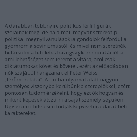
A darabban többnyire politikus férfi figurák
szólalnak meg, de ha a mai, magyar sztereotíp
politikai megnyilvánulásokra gondolok felfordul a
gyomrom a sovinizmustól, és mivel nem szeretnék
betársulni a felületes hazugságkommunikációba,
ami lehetőséget sem teremt a vitára, ami csak
diktátumokat követ és követel, ezért az előadásban
nők szájából hangzanak el Peter Weiss
„férfimondatai”. A próbafolyamat alatt nagyon
személyes viszonyba kerültünk a szereplőkkel, ezért
pontosan tudom érzékelni, hogy ezt ők hogyan és
miként képesek átszűrni a saját személyiségükön.
Úgy érzem, hitelesen tudják képviselni a darabbéli
karaktereket.