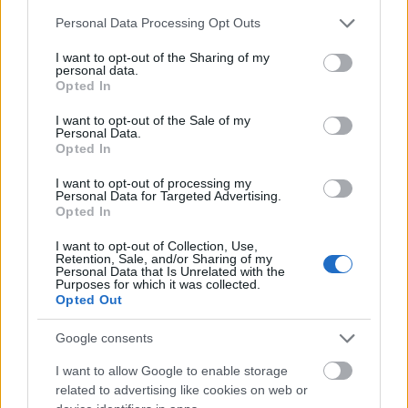
Please note that this website/app uses one or more Google
Personal Data Processing Opt Outs
services and may gather and store information including but
not limited to your visit or usage behaviour. You may click to
I want to opt-out of the Sharing of my
personal data.
grant or deny consent to Google and its third-party tags to
Opted In
use your data for below specified purposes in below Google
consent section.
I want to opt-out of the Sale of my
Personal Data.
Opted In
I want to opt-out of processing my
Personal Data for Targeted Advertising.
Opted In
I want to opt-out of Collection, Use,
Retention, Sale, and/or Sharing of my
Personal Data that Is Unrelated with the
Purposes for which it was collected.
Opted Out
Google consents
Fotó. Kincses Gyula
I want to allow Google to enable storage
related to advertising like cookies on web or