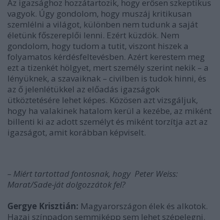
Az igazsághoz hozzátartozik, hogy erősen szkeptikus
vagyok. Úgy gondolom, hogy muszáj kritikusan
szemlélni a világot, különben nem tudunk a saját
életünk főszereplői lenni. Ezért küzdök. Nem
gondolom, hogy tudom a tutit, viszont hiszek a
folyamatos kérdésfeltevésben. Azért kerestem meg
ezt a tizenkét hölgyet, mert személy szerint nekik – a
lényüknek, a szavaiknak – civilben is tudok hinni, és
az ő jelenlétükkel az előadás igazságok
ütköztetésére lehet képes. Közösen azt vizsgáljuk,
hogy ha valakinek hatalom kerül a kezébe, az miként
billenti ki az adott személyt és miként torzítja azt az
igazságot, amit korábban képviselt.
– Miért tartottad fontosnak, hogy Peter Weiss:
Marat/Sade-ját dolgozzátok fel?
Gergye Krisztián:
Magyarországon élek és alkotok.
Hazai színpadon semmiképp sem lehet szépelegni.