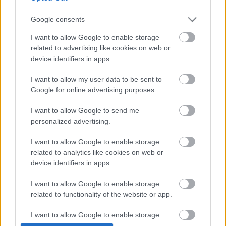
elkészült filmek fesztiválokon való szerepeltetése. A
kisjátékfilmeket a Duna Televízió illetve az MTV is
Google consents
műsorra tűzi majd.
I want to allow Google to enable storage
related to advertising like cookies on web or
device identifiers in apps.
I want to allow my user data to be sent to
Az
Agapét
október 15-én 18:30-tól, valamint október 19-
Google for online advertising purposes.
én 17:45-től tekinthetik meg a Magyar Filmhéten a
Cinema Cityben (MOM Park).
I want to allow Google to send me
personalized advertising.
I want to allow Google to enable storage
related to analytics like cookies on web or
device identifiers in apps.
I want to allow Google to enable storage
related to functionality of the website or app.
I want to allow Google to enable storage
related to personalization.