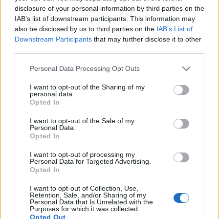
2013-ban forgatókönyv íróként a cannes-i
disclosure of your personal information by third parties on the
filmfesztiválon is szerepelt az
Awake
című filmmel.
IAB’s list of downstream participants. This information may
also be disclosed by us to third parties on the
IAB’s List of
Downstream Participants
that may further disclose it to other
third parties.
A két kisjátékfilm azóta elkészült,
Agapé
illetve
Lámpaláz
címmel, az aradi premiert 2015 elejére
Please note that this website/app uses one or more Google
Personal Data Processing Opt Outs
tervezi a Kamaraszínház.
services and may gather and store information including but
not limited to your visit or usage behaviour. You may click to
I want to opt-out of the Sharing of my
personal data.
grant or deny consent to Google and its third-party tags to
Opted In
2014-ben az Aradi Kamaraszínház és a Mirage Film
use your data for below specified purposes in below Google
Stúdió ismét pályázatot nyújtott be, ezúttal
Görögh
consent section.
I want to opt-out of the Sale of my
Árpád
ötletére,
A fonál
című filmballadára, amelyet
Personal Data.
a Médiatanács ezúttal is támogatásra méltónak ítélt.
Opted In
Így már a harmadik kisjátékfilmen dolgozik az aradi
I want to opt-out of processing my
és budapesti közös stáb. Az új film forgatását jövő év
Personal Data for Targeted Advertising.
márciusára tervezik az alkotók.
Opted In
I want to opt-out of Collection, Use,
Retention, Sale, and/or Sharing of my
A három film együttes költségvetése csaknem 50
Personal Data that Is Unrelated with the
Purposes for which it was collected.
ezer euró volt, a támogatás egyik feltétele az
Opted Out