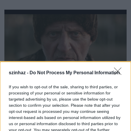
szinhaz -
Do Not Process My Personal Information
If you wish to opt-out of the sale, sharing to third parties, or
processing of your personal or sensitive information for
targeted advertising by us, please use the below opt-out
A budapesti Mirage Film Stúdióval közösen beadott
section to confirm your selection. Please note that after your
filmtervek két fiatal rendező ötletei alapján
opt-out request is processed you may continue seeing
valósultak meg.
Görögh Árpád
Amszterdamban a
interest-based ads based on personal information utilized by
Holland Filmakadémián tanul,
Bánovits Ottó
pedig
us or personal information disclosed to third parties prior to
a londoni művészeti egyetem filmes szakán végzett,
your opt-out. You may separately opt-out of the further