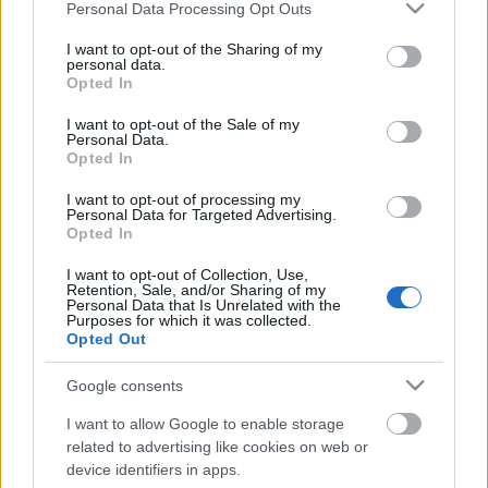
akkor rájöttem, hogy nem is csak egy ház volt,
Please note that this website/app uses one or more Google
Personal Data Processing Opt Outs
services and may gather and store information including but
hanem egy egész világ. Az én világom. A mi
not limited to your visit or usage behaviour. You may click to
I want to opt-out of the Sharing of my
világunk... És akkor megpróbáltam visszaépíteni azt
personal data.
grant or deny consent to Google and its third-party tags to
a házat...”
– mondja a darabról az írónő.
Opted In
use your data for below specified purposes in below Google
consent section.
I want to opt-out of the Sale of my
Personal Data.
Opted In
Az előadást Kilyén Ilka és Makra Lajos színművészek
játsszák, Kovács Levente rendezésében, Szabó
I want to opt-out of processing my
Annamária díszletében, 2014. október 17-én,
Personal Data for Targeted Advertising.
Opted In
pénteken este 19 órától a tordai Aureliu Manea
Színház nagytermében.
I want to opt-out of Collection, Use,
Retention, Sale, and/or Sharing of my
Personal Data that Is Unrelated with the
Purposes for which it was collected.
Opted Out
Jegyek válthatók az Aureliu Manea Színház
jegypénztárában hétköznapokon 9.00 és 19.00 óra
Google consents
között.
I want to allow Google to enable storage
related to advertising like cookies on web or
device identifiers in apps.