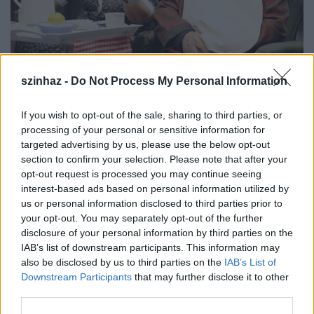
szinhaz -
Do Not Process My Personal Information
If you wish to opt-out of the sale, sharing to third parties, or
A 2012-ben bemutatott és azóta is műsoron tartott előadás legutóbb az
processing of your personal or sensitive information for
5. Kolozsvári Magyar Napok programjában szerepelt sikerrel.
targeted advertising by us, please use the below opt-out
section to confirm your selection. Please note that after your
opt-out request is processed you may continue seeing
interest-based ads based on personal information utilized by
Medgyessy Éva darabját ezúttal a harmadszorra
us or personal information disclosed to third parties prior to
megszervezésre kerülő
Színház a Sóúton
[Teatru pe
your opt-out. You may separately opt-out of the further
Drumul Sării]
elnevezésű színházi fesztivál keretében
disclosure of your personal information by third parties on the
– egyetlen magyar nyelvű produkcióként – tekintheti
IAB’s list of downstream participants. This information may
meg a tordai színházbarát közönség.
also be disclosed by us to third parties on the
IAB’s List of
Downstream Participants
that may further disclose it to other
„Volt egyszer egy város... Volt egyszer egy ház. Ott
third parties.
laktam. Aztán lebontották. És amikor már nem volt,