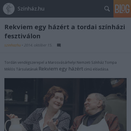
Színház.hu
Rekviem egy házért a tordai színházi
fesztiválon
szinhazhu
•
2014. október 15.
Tordán vendégszerepel a Marosvásárhelyi Nemzeti Színház Tompa
Rekviem egy házért
Miklós Társulatának
című előadása.