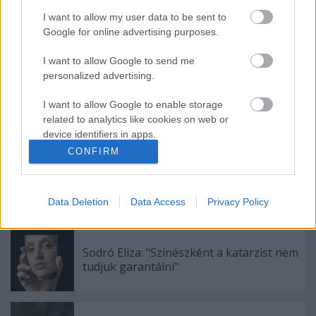
I want to allow my user data to be sent to
Google for online advertising purposes.
Ajánlott bejegyzések:
I want to allow Google to send me
personalized advertising.
I want to allow Google to enable storage
Akárki a Dóm téren
related to analytics like cookies on web or
device identifiers in apps.
CONFIRM
I want to allow Google to enable storage
related to functionality of the website or app.
Ősszel érkezik az Infinite Dance Festival
Data Deletion
Data Access
Privacy Policy
I want to allow Google to enable storage
related to personalization.
Sodró Eliza: "Színészként a katarzist nem
I want to allow Google to enable storage
tudjuk garantálni"
related to security, including authentication
functionality and fraud prevention, and other
user protection.