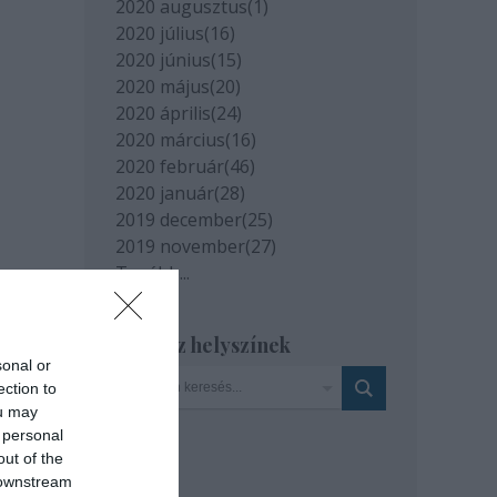
2020 augusztus
(
1
)
2020 július
(
16
)
2020 június
(
15
)
2020 május
(
20
)
2020 április
(
24
)
2020 március
(
16
)
2020 február
(
46
)
2020 január
(
28
)
2019 december
(
25
)
2019 november
(
27
)
Tovább
...
Szinház helyszínek
sonal or
ection to
ou may
 personal
out of the
 downstream