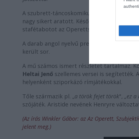
authenti
A szubrett-táncoskomikus kettős megfor
nagy sikert aratott. Később, pályája lezárá
stafétabotot az Operettszínház színpadán a
A darab angol nyelvű premierjére 1933. sz
került sor.
A mű számos ismert részletet tartalmaz. 
Heltai Jenő
szellemes versei is segítették.
helyenként sziporkázó rímjátékokkal.
Tőle származik pl. „
a török fejet török
",
„ez a 
szójáték. Aristide nevének Henryre változtat
(Az írás Winkler Gábor: az Az Operett, Szubjekt
jelent meg.)