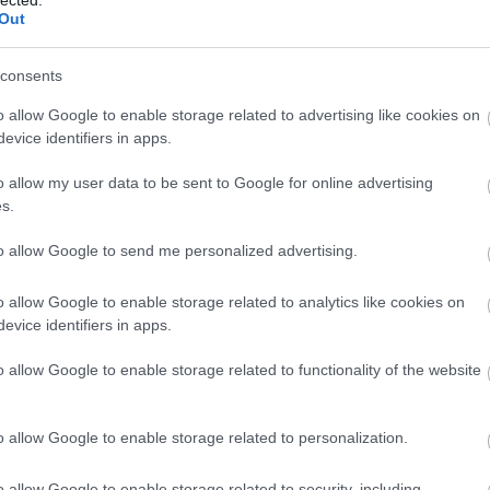
Out
consents
 revü. Első hallásra eklektikus, ám a darabban jól
o allow Google to enable storage related to advertising like cookies on
 helyén működő Metropol Színházban tartott berlin
evice identifiers in apps.
 jelentős szerepe volt a főszerepeket alakító
Alpár
zemélyesítő
Arthur Schröderne
k, valamint a Daisy-
o allow my user data to be sent to Google for online advertising
s.
,
Bársony Rózsinak
és
Dénes Oszkárna
k. (A premie
ude Berliner
, Célestint
Victor de Kowa
játszotta.)
to allow Google to send me personalized advertising.
 a mű ősbemutatójaként a lipcsei Grosses
o allow Google to enable storage related to analytics like cookies on
előadását említik, valójában azonban ez már a
evice identifiers in apps.
o allow Google to enable storage related to functionality of the website
Mária
, Aristide-ot az elegáns sármőr,
Törzs Jenő,
a feledhetetlen komikus,
Kabos Gyula
, Daisy Parkert 
o allow Google to enable storage related to personalization.
ól éneklő
Rökk Marika
, a félszeg udvarlót
Ráday I
o allow Google to enable storage related to security, including