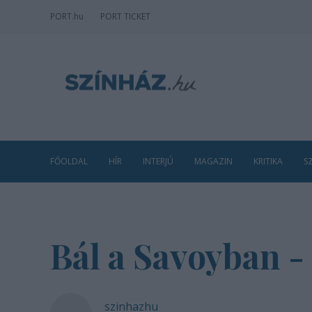
PORT
.hu
PORT TICKET
FŐOLDAL
HÍR
INTERJÚ
MAGAZIN
KRITIKA
S
Bál a Savoyban -
szinhazhu