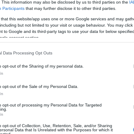
. This information may also be disclosed by us to third parties on the
IA
sok félreértésen, szellemes fordulaton izgalmas
Participants
that may further disclose it to other third parties.
nyek hosszú sora.
 that this website/app uses one or more Google services and may gath
en illik, a végére minden jóra fordul. Addig azonb
including but not limited to your visit or usage behaviour. You may click 
ömére, s színes táncok tarkítják a Savoy bálját.
 to Google and its third-party tags to use your data for below specifi
ogle consent section.
l Data Processing Opt Outs
o opt-out of the Sharing of my personal data.
In
o opt-out of the Sale of my Personal Data.
In
to opt-out of processing my Personal Data for Targeted
ing.
In
o opt-out of Collection, Use, Retention, Sale, and/or Sharing
ersonal Data that Is Unrelated with the Purposes for which it
lected.