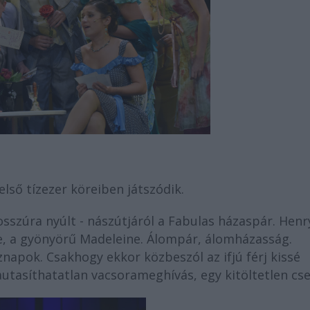
első tízezer köreiben játszódik.
osszúra nyúlt - nászútjáról a Fabulas házaspár. Henr
ge, a gyönyörű Madeleine. Álompár, álomházasság.
napok. Csakhogy ekkor közbeszól az ifjú férj kissé
autasíthatatlan vacsorameghívás, egy kitöltetlen csek