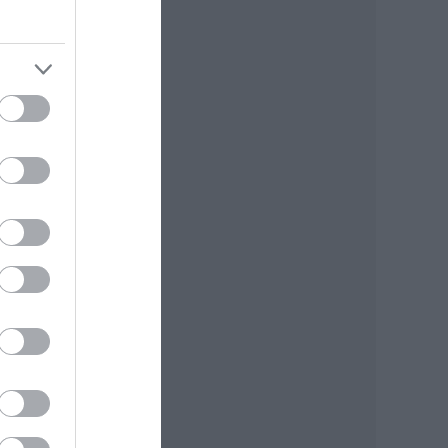
i
ren
a
mre