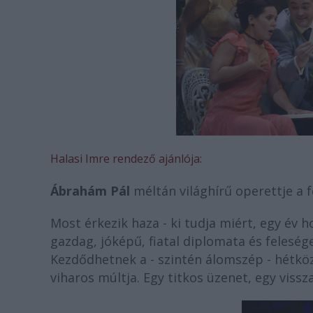
Halasi Imre rendező ajánlója:
Ábrahám Pál
méltán világhírű operettje a f
Most érkezik haza - ki tudja miért, egy év h
gazdag, jóképű, fiatal diplomata és felesé
Kezdődhetnek a - szintén álomszép - hétköz
viharos múltja. Egy titkos üzenet, egy vissz