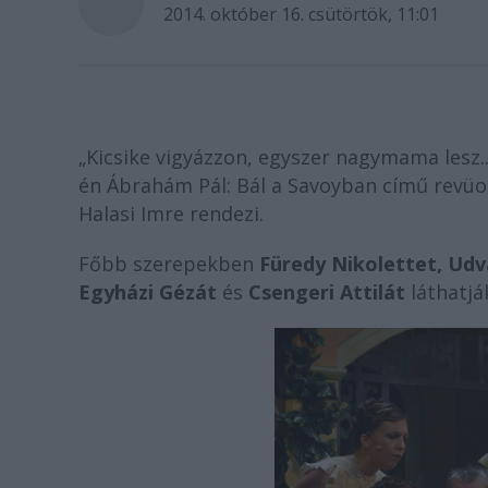
2014. október 16. csütörtök, 11:01
„Kicsike vigyázzon, egyszer nagymama lesz.
én Ábrahám Pál: Bál a Savoyban című revüo
Halasi Imre rendezi.
Főbb szerepekben
Füredy Nikolettet, Udv
Egyházi Gézát
és
Csengeri Attilát
láthatjá