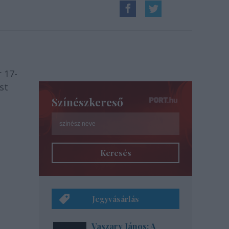
 17-
st
Színészkereső
Keresés
Jegyvásárlás
Vaszary János: A