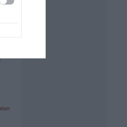
 a
t
i
onban