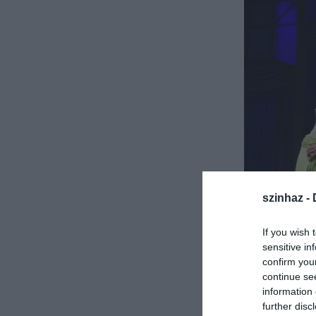
szinhaz -
If you wish 
sensitive in
confirm you
continue se
information 
further disc