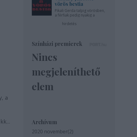
vörös bestia
Pikali Gerda talpig vörösben,
a férfiak pedig nyakig a
pácban - az Újszínházban!
hirdetés
Színházi premierek
Nincs
megjeleníthető
elem
y, a
k...
Archívum
2020 november
(
2
)