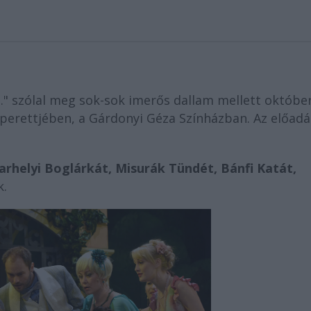
.." szólal meg sok-sok imerős dallam mellett október
perettjében, a Gárdonyi Géza Színházban. Az előadá
arhelyi Boglárkát, Misurák Tündét, Bánfi Katát,
k.