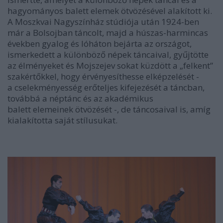
hagyományos balett elemek ötvözésével alakított ki.
A Moszkvai Nagyszínház stúdiója után 1924-ben
már a Bolsojban táncolt, majd a húszas-harmincas
években gyalog és lóháton bejárta az országot,
ismerkedett a különböző népek táncaival, gyűjtötte
az élményeket és Mojszejev sokat küzdött a „felkent”
szakértőkkel, hogy érvényesíthesse elképzelését -
a cselekményesség erőteljes kifejezését a táncban,
továbbá a néptánc és az akadémikus
balett elemeinek ötvözését -, de táncosaival is, amíg
kialakította saját stílusukat.