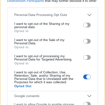
Downstream Participants
that may further disclose it to other
szépségre is.
third parties.
Please note that this website/app uses one or more Google
Personal Data Processing Opt Outs
services and may gather and store information including but
Igor Mojszejev
művészetét számos rangos
not limited to your visit or usage behaviour. You may click to
I want to opt-out of the Sharing of my
personal data.
kitüntetéssel díjazták. A Szovjetunió
grant or deny consent to Google and its third-party tags to
Opted In
Népművésze, többszörös Állami-díjas, a Lenin-rend
use your data for below specified purposes in below Google
birtokosa volt, megkapta a Dance Magazine díját és
consent section.
I want to opt-out of the Sale of my
az amerikai tánc-Oscart, a Francia Nemzetgyűlés
Personal Data.
Opted In
tiszteletbeli tagjává választotta, és Magyarországon
is kitüntették. 2007 novemberében halt meg 101
I want to opt-out of processing my
évesen, de a társulat azóta is világszerte aratja
Personal Data for Targeted Advertising.
sikereit.
Opted In
I want to opt-out of Collection, Use,
Retention, Sale, and/or Sharing of my
Personal Data that Is Unrelated with the
Purposes for which it was collected.
Az együttes több mint hatvan országban járt már és
Opted Out
több mint százhatvan külföldi turnét tudhat maga
mögött. Budapesten 1946 óta tizenhárom
Google consents
alkalommal szerepelt nagy sikerrel, legutóbb 2012-
ben. A magyarországi fellépéseiket mindig hatalmas
I want to allow Google to enable storage