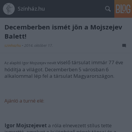
Színház.hu
Decemberben ismét jön a Mojszejev
Balett!
szinhazhu
•
2014. október 17.
viselő társulat immár 77 éve
Az alapító Igor Mojszejev nevét
hódítja a világot. Decemberben 5 városban 6
alkalommal lép fel a társulat Magyarországon.
Ajánló a turné elé:
Igor Mojszejevet
a róla elnevezett stílus tette
ismertté, amelyet a különböző népek táncai és a