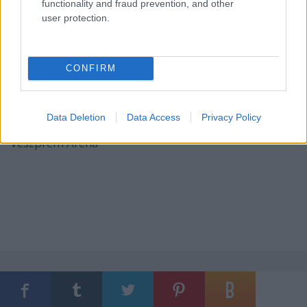
functionality and fraud prevention, and other
Színház
user protection.
2014. december 9. (kedd), 19:00 – Szeged, Városi
Sportcsarnok
CONFIRM
2014. december 10. (szerda), 19:00 – Szombathely,
Savaria Aréna
Data Deletion
Data Access
Privacy Policy
2014. december 11. (csütörtök), 19:00 – Veszprém,
Veszprém Aréna