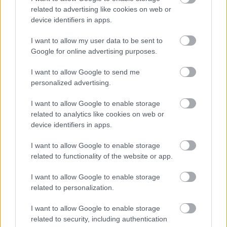
érdeklődés övezi. 2014 decemberében egy
related to advertising like cookies on web or
különleges adventi turné keretében öt magyar
device identifiers in apps.
városban is láthatják a társulatot.
I want to allow my user data to be sent to
Google for online advertising purposes.
I want to allow Google to send me
personalized advertising.
Mojszejev Balett
I want to allow Google to enable storage
related to analytics like cookies on web or
Magyarországi turné 2014:
device identifiers in apps.
I want to allow Google to enable storage
related to functionality of the website or app.
2014. december 6. (szombat), 20:00 – Budapest,
Erkel Színház
I want to allow Google to enable storage
related to personalization.
2014. december 7. (vasárnap), 19:00 – Miskolc,
Generali Aréna
I want to allow Google to enable storage
related to security, including authentication
2014. december 8. (hétfő), 20:00 – Budapest, Erkel