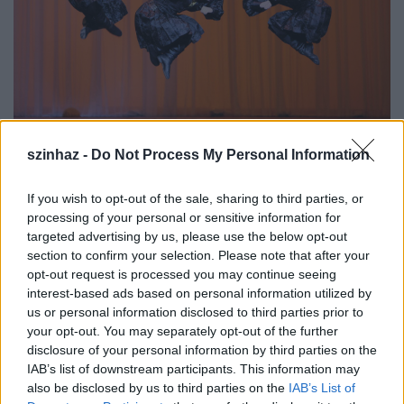
szinhaz -
Do Not Process My Personal Information
Első műsoruk, „A Szovjetunió népeinek tánca"
If you wish to opt-out of the sale, sharing to third parties, or
azonnal ismertté tette őket. Később következtek a
processing of your personal or sensitive information for
cselekményes balettek, az eltáncolt életképek. Az
targeted advertising by us, please use the below opt-out
egyedülálló műfaj, a szcenikus néptánc sok
section to confirm your selection. Please note that after your
gyötrelmes munka során alakult ki. Különleges
opt-out request is processed you may continue seeing
interest-based ads based on personal information utilized by
képességű és képzettségű táncosokra volt szükség
us or personal information disclosed to third parties prior to
hozzá, s az utánpótlás biztosítására 1943-ban az
your opt-out. You may separately opt-out of the further
együttes táncstúdiót alakított. Az együttesbe
disclosure of your personal information by third parties on the
kerülni rang volt, Mojszejev maga válogatott a
IAB’s list of downstream participants. This information may
jelentkezők között, nagy hangsúlyt fektetve
also be disclosed by us to third parties on the
IAB’s List of
az alkalmasságra, tehetségre, s a lányok esetében a