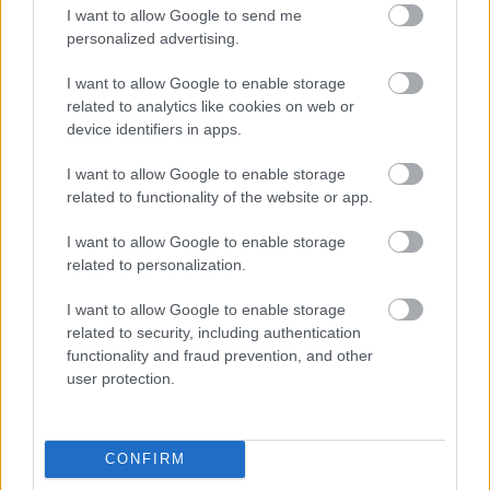
Mészáros Máté saját munkáira ugyan hatással van a
I want to allow Google to send me
belga társulat, ám darabjaiban már elmozdul az
personalized advertising.
Ultima Vez által képviselt formanyelvtől és egészen
új dolgokat igyekszik megteremteni a színpadon. A
I want to allow Google to enable storage
Hinokiban közreműködő táncosok -
Dányi Viktória,
related to analytics like cookies on web or
Horváth Nóra, Juhász Péter, Mészáros Máté,
device identifiers in apps.
Mikó Dávid és Varga Csaba
- maguk is aktívan
részt vettek a jelenetek kialakításában, lehetőségük
I want to allow Google to enable storage
volt személyes választ adni az egyes témákra.
related to functionality of the website or app.
I want to allow Google to enable storage
related to personalization.
Nem csupán táncosok izzítják fel a színpadot a
I want to allow Google to enable storage
produkcióban:
Porteleki Áron
szerezte és adja elő a
related to security, including authentication
darab zenéjét. A jazz, az underground és a népzenei
functionality and fraud prevention, and other
szférában egyaránt ismert művész kezei alatt
user protection.
brácsa, dob és fúró is megszólal a színpadon.
CONFIRM