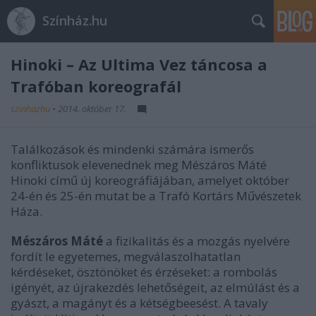
Színház.hu
Hinoki – Az Ultima Vez táncosa a
Trafóban koreografál
szinhazhu
•
2014. október 17.
Találkozások és mindenki számára ismerős
konfliktusok elevenednek meg Mészáros Máté
Hinoki
című új koreográfiájában, amelyet október
24-én és 25-én mutat be a Trafó Kortárs Művészetek
Háza.
Mészáros Máté
a fizikalitás és a mozgás nyelvére
fordít le egyetemes, megválaszolhatatlan
kérdéseket, ösztönöket és érzéseket: a rombolás
igényét, az újrakezdés lehetőségeit, az elmúlást és a
gyászt, a magányt és a kétségbeesést. A tavaly