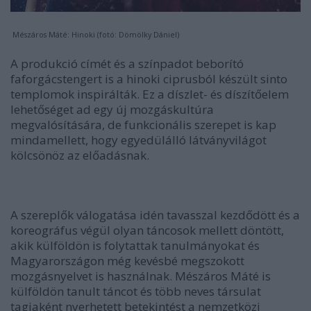
Mészáros Máté: Hinoki (fotó: Dömölky Dániel)
A produkció címét és a színpadot beborító
faforgácstengert is a hinoki ciprusból készült sinto
templomok inspirálták. Ez a díszlet- és díszítőelem
lehetőséget ad egy új mozgáskultúra
megvalósítására, de funkcionális szerepet is kap
mindamellett, hogy egyedülálló látványvilágot
kölcsönöz az előadásnak.
A szereplők válogatása idén tavasszal kezdődött és a
koreográfus végül olyan táncosok mellett döntött,
akik külföldön is folytattak tanulmányokat és
Magyarországon még kevésbé megszokott
mozgásnyelvet is használnak. Mészáros Máté is
külföldön tanult táncot és több neves társulat
tagjaként nyerhetett betekintést a nemzetközi