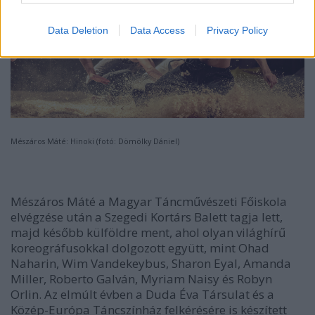
Data Deletion
Data Access
Privacy Policy
Mészáros Máté: Hinoki (fotó: Dömölky Dániel)
Mészáros Máté a Magyar Táncművészeti Főiskola
elvégzése után a Szegedi Kortárs Balett tagja lett,
majd később külföldre ment, ahol olyan világhírű
koreográfusokkal dolgozott együtt, mint Ohad
Naharin, Wim Vandekeybus, Sharon Eyal, Amanda
Miller, Roberto Galván, Myriam Naisy és Robyn
Orlin. Az elmúlt évben a Duda Éva Társulat és a
Közép-Európa Táncszínház felkérésére is készített