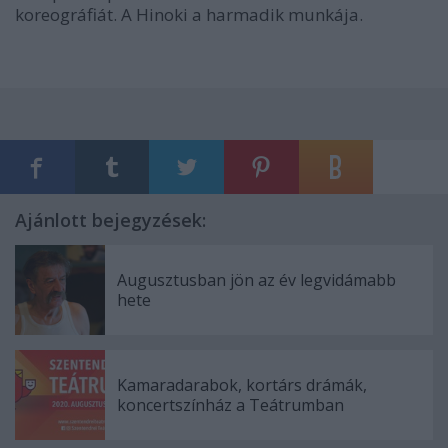
koreográfiát. A
Hinoki
a harmadik munkája.
Ajánlott bejegyzések:
Augusztusban jön az év legvidámabb
hete
Kamaradarabok, kortárs drámák,
koncertszínház a Teátrumban