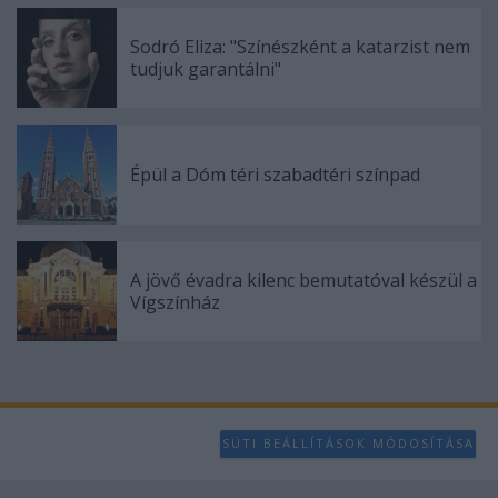
Sodró Eliza: "Színészként a katarzist nem
tudjuk garantálni"
Épül a Dóm téri szabadtéri színpad
A jövő évadra kilenc bemutatóval készül a
Vígszínház
SÜTI BEÁLLÍTÁSOK MÓDOSÍTÁSA