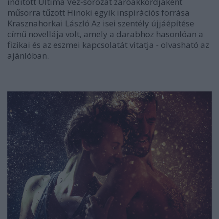
indított Ultima Vez-sorozat záróakkordjaként
műsorra tűzött
Hinoki
egyik inspirációs forrása
Krasznahorkai László
Az isei szentély újjáépítése
című novellája volt, amely a darabhoz hasonlóan a
fizikai és az eszmei kapcsolatát vitatja - olvasható az
ajánlóban.