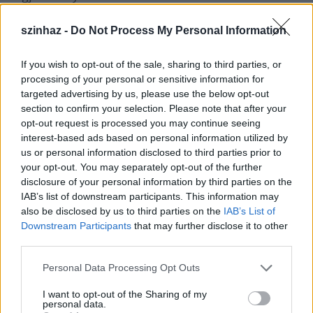
kortárstánc-szcéna legújabb törekvéseibe. Több éve
tagja az Ultima Vez társulatnak, ahol a műfaj egyik
szinhaz -
Do Not Process My Personal Information
atyja,
Wim Vandekeybus
avatta be a fizikai tánc
rejtelmeibe.
If you wish to opt-out of the sale, sharing to third parties, or
processing of your personal or sensitive information for
targeted advertising by us, please use the below opt-out
section to confirm your selection. Please note that after your
opt-out request is processed you may continue seeing
interest-based ads based on personal information utilized by
us or personal information disclosed to third parties prior to
your opt-out. You may separately opt-out of the further
disclosure of your personal information by third parties on the
IAB’s list of downstream participants. This information may
also be disclosed by us to third parties on the
IAB’s List of
Downstream Participants
that may further disclose it to other
third parties.
Please note that this website/app uses one or more Google
Personal Data Processing Opt Outs
services and may gather and store information including but
not limited to your visit or usage behaviour. You may click to
I want to opt-out of the Sharing of my
personal data.
grant or deny consent to Google and its third-party tags to