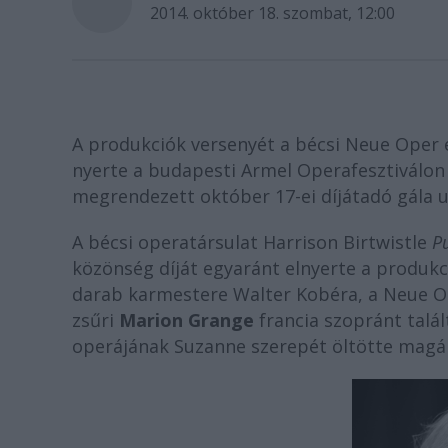
2014. október 18. szombat, 12:00
A produkciók versenyét a bécsi Neue Oper 
nyerte a budapesti Armel Operafesztiválon -
megrendezett október 17-ei díjátadó gála u
A bécsi operatársulat Harrison Birtwistle
P
közönség díját egyaránt elnyerte a produkc
darab karmestere Walter Kobéra, a Neue O
zsűri
Marion Grange
francia szopránt talál
operájának Suzanne szerepét öltötte magára