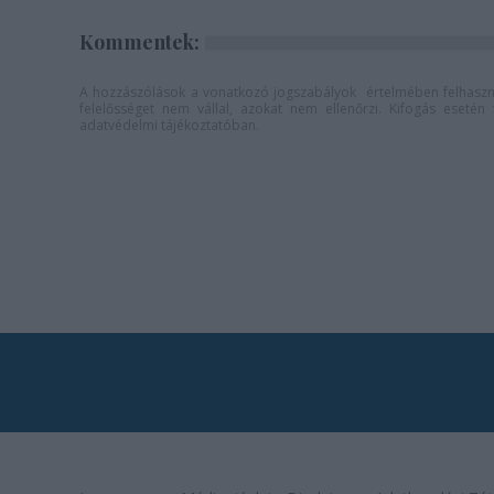
Kommentek:
A hozzászólások a
vonatkozó jogszabályok
értelmében felhaszná
felelősséget nem vállal, azokat nem ellenőrzi. Kifogás eseté
adatvédelmi tájékoztatóban
.