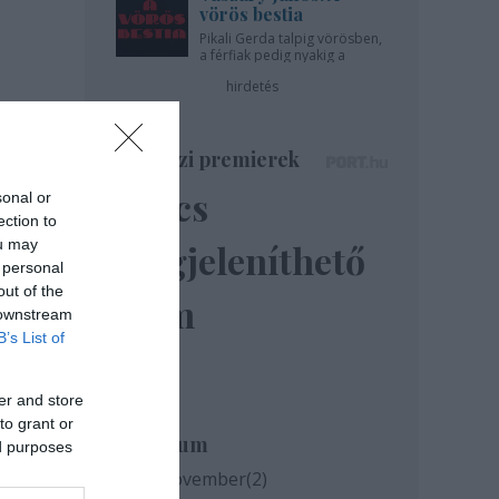
vörös bestia
Pikali Gerda talpig vörösben,
a férfiak pedig nyakig a
pácban - az Újszínházban!
hirdetés
Színházi premierek
Nincs
sonal or
ection to
ou may
megjeleníthető
 personal
out of the
elem
 downstream
B’s List of
er and store
to grant or
Archívum
ed purposes
2020 november
(
2
)