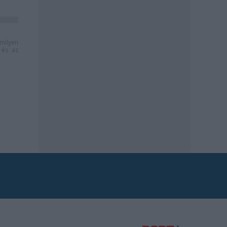
milyen
és az