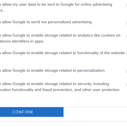
o allow my user data to be sent to Google for online advertising
s.
to allow Google to send me personalized advertising.
o allow Google to enable storage related to analytics like cookies on
evice identifiers in apps.
o allow Google to enable storage related to functionality of the website
ch and Judy (forrás: diepresse.com)
o allow Google to enable storage related to personalization.
 nemzetközi tanácsadó, a párizsi operaház egykori
lföldi szaktekintélyek, valamint Ókovács Szilveszter,
o allow Google to enable storage related to security, including
 helyet. A hat szegedi év után idén a fővárosba köl
cation functionality and fraud prevention, and other user protection.
észeti Fesztivál társrendezvényeként valósult meg.
Forrás
CONFIRM