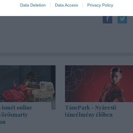
Data Deletion
Data Access
Privacy Policy
 ismét online
TáncPark - Nyáresti
 Vörösmarty
táncélmény élőben
an