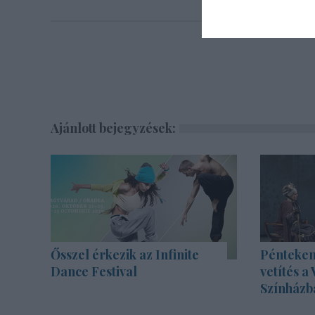
Ajánlott bejegyzések:
Ősszel érkezik az Infinite
Pénteken
Dance Festival
vetítés a
Színházb