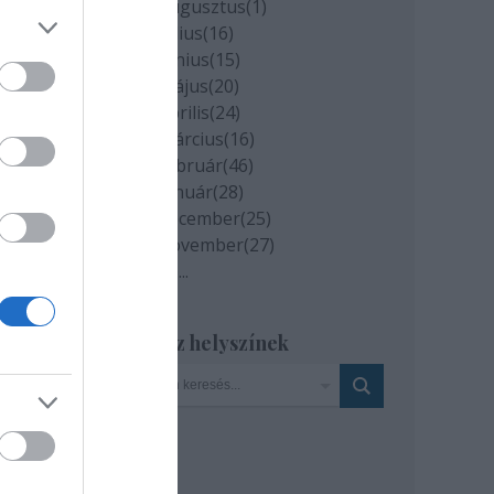
2020 augusztus
(
1
)
2020 július
(
16
)
 két
2020 június
(
15
)
2020 május
(
20
)
2020 április
(
24
)
2020 március
(
16
)
2020 február
(
46
)
 a
2020 január
(
28
)
mű
2019 december
(
25
)
2019 november
(
27
)
Tovább
...
Szinház helyszínek