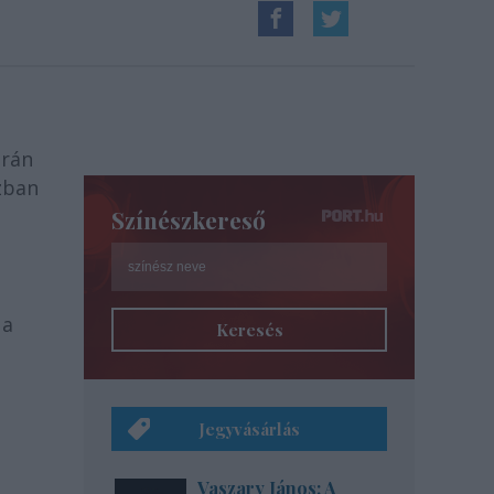
prán
ázban
Színészkereső
 a
Keresés
Jegyvásárlás
Vaszary János: A