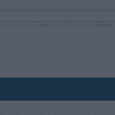
lói tartalomnak minősülnek, értük a
szolgáltatás technikai
üzemeltetője sem
n forduljon a blog szerkesztőjéhez. Részletek a
Felhasználási feltételekben