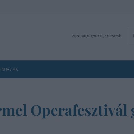
2026. augusztus 6., csütörtök
ZÍNHÁZ MA
mel Operafesztivál 