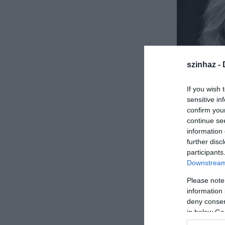
szinhaz -
If you wish 
sensitive in
confirm you
continue se
information 
further disc
participants
Downstream 
Please note
information 
deny consent
Marion Gra
in below Go