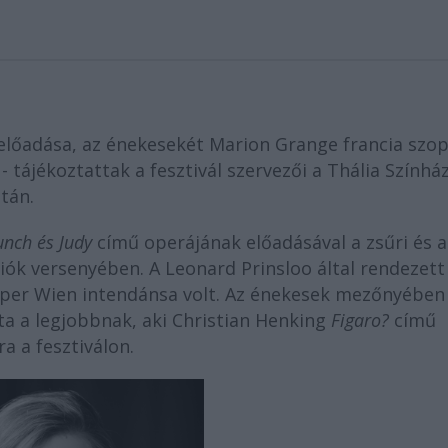
előadása, az énekesekét Marion Grange francia szo
 tájékoztattak a fesztivál szervezői a Thália Szính
tán.
unch és Judy
című operájának előadásával a zsűri és a
iók versenyében. A Leonard Prinsloo által rendezett
per Wien intendánsa volt. Az énekesek mezőnyében
ta a legjobbnak, aki Christian Henking
Figaro?
című
 a fesztiválon.