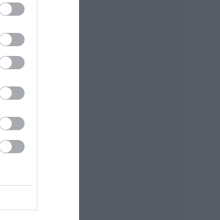
 a
tőző
: MTI