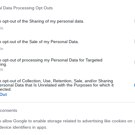
raprodukcióval, köztük két ősbemutatóval várta
l Data Processing Opt Outs
sten. A Zeneakadémia Solti-terme adott helyszínt a
sonkig égnek
és Christian Henking
Figaro?
című
o opt-out of the Sharing of my personal data.
i Színház produkciójaként a magyar színeket
In
o opt-out of the Sale of my Personal Data.
zban a plzeni J. K. Tyl Színház, a bécsi Neue Oper és
In
állították színpadra, köztük Kerek Gábor
Paródia
cí
to opt-out of processing my Personal Data for Targeted
megnyerte az Armel első zeneszerzői pályázatát. Az
ing.
In
 két énekes, Altorjay Tamás basszus és Richard
o opt-out of Collection, Use, Retention, Sale, and/or Sharing
ersonal Data that Is Unrelated with the Purposes for which it
lected.
Out
consents
o allow Google to enable storage related to advertising like cookies on
evice identifiers in apps.