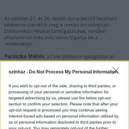
Az október 21. és 26. között sorra kerülő fesztivált
kétévente szervezik meg a román kormányzati
Etnikumközi Hivatal támogatásával, minden
alkalommal más-más város fogadja be a
rendezvényt.
Parászka Miklós,
a Csíki Játékszín igazgatója az
MTI-nek hétfőn elmondta: mind infrastrukturális,
mind szellemi szempontból megértek a feltételek
szinhaz -
Do Not Process My Personal Information
Csíkszeredában egy ilyen fesztivál befogadására.
Arra törekedtek, hogy a fesztivál is tükrözze a
If you wish to opt-out of the sale, sharing to third parties, or
csíkszeredai intézménynek a színházi élethez való
processing of your personal or sensitive information for
viszonyulását, ezért az eddigi hagyományoktól
targeted advertising by us, please use the below opt-out
eltérően bizonyos dolgokat másként szerveztek. Így
section to confirm your selection. Please note that after your
például Székelyudvarhelyt is bevonták a fesztiválba,
opt-out request is processed you may continue seeing
a helyi Tomcsa Sándor Színház saját otthonában
interest-based ads based on personal information utilized by
mutatja be a fesztiválra kiválasztott produkcióját.
us or personal information disclosed to third parties prior to
your opt-out. You may separately opt-out of the further