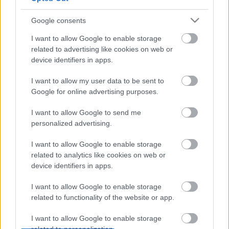
Google consents
A fesztivál hat napja alatt 13 magyar, német és
jiddis nyelvű előadást láthat a közönség a Kolozsvári
I want to allow Google to enable storage
Állami Magyar Színház, a marosvásárhelyi Yorick
related to advertising like cookies on web or
Stúdió, a temesvári Csiky Gergely Állami Magyar
device identifiers in apps.
Színház, a Szatmárnémeti Északi Színház Harag
György Társulatának, az Aradi Kamaraszínház, a
I want to allow my user data to be sent to
gyergyószentmiklósi Figura Stúdió, a
Google for online advertising purposes.
sepsiszentgyörgyi Tamási Áron Színház és M Stúdió
Mozgásszínház, a bukaresti Állami Zsidó Színház, a
I want to allow Google to send me
Temesvári Állami Német Színház, a Marosvásárhelyi
personalized advertising.
Nemzeti Színház Tompa Miklós Társulatának, a
nagyváradi Szigligeti Színház és a székelyudvarhelyi
I want to allow Google to enable storage
related to analytics like cookies on web or
Tomcsa Sándor Színház előadásában.
device identifiers in apps.
I want to allow Google to enable storage
related to functionality of the website or app.
I want to allow Google to enable storage