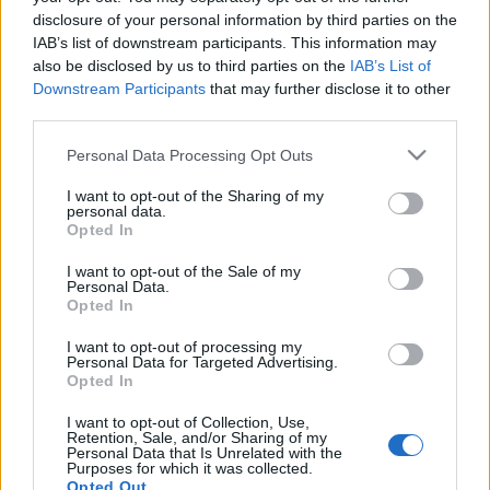
disclosure of your personal information by third parties on the
Ezt azért tartották szükségesnek - mondta
Parászka
IAB’s list of downstream participants. This information may
Miklós
-, mert Hargita megye sajátos jellegéből
also be disclosed by us to third parties on the
IAB’s List of
fakadóan a régiónak nincs egyetlen domináns
Downstream Participants
that may further disclose it to other
kulturális centruma, így sok településen van jó
third parties.
játszási hely és színházi élet, és a csíkszeredai
Please note that this website/app uses one or more Google
színház is sokat tájol.
Personal Data Processing Opt Outs
services and may gather and store information including but
not limited to your visit or usage behaviour. You may click to
I want to opt-out of the Sharing of my
A fesztiválnak az idén találkozó jellege lesz, nem
personal data.
grant or deny consent to Google and its third-party tags to
fognak díjakat osztani, a szervezők szándéka
Opted In
use your data for below specified purposes in below Google
ugyanis az, hogy az együttműködésre, a
consent section.
találkozásra, az értékekre való közvetlen figyelésre
I want to opt-out of the Sale of my
Personal Data.
fektessék a hangsúlyt.
Opted In
I want to opt-out of processing my
Personal Data for Targeted Advertising.
A fiatal erdélyi színikritikusi nemzedéknek is
Opted In
megnyilvánulási teret adnak, ezért a Játéktér című
erdélyi színházi folyóirat előzetes válogatás során
I want to opt-out of Collection, Use,
lehetőséget nyújt fiatal kritikusoknak, hogy a
Retention, Sale, and/or Sharing of my
Personal Data that Is Unrelated with the
fesztivál előadásait megtekintsék, írásaikat pedig
Purposes for which it was collected.
közlik a folyóirat internetes kiadásában.
Opted Out