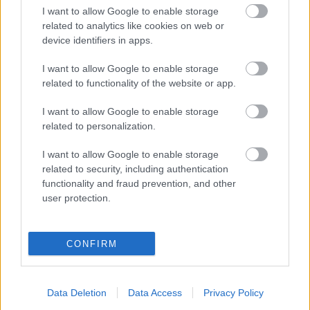
I want to allow Google to enable storage
related to analytics like cookies on web or
Roman Polanski
eredeti, nagy sikerű színpadi
device identifiers in apps.
rendezését nemzetközi alkotógárdával, új köntösben
állította színre a PS Produkció a Magyar Színházban
I want to allow Google to enable storage
2007-ben. A Vámpírok bálja musical minden
related to functionality of the website or app.
eddiginél látványosabb magyar változatának
I want to allow Google to enable storage
díszleteit és jelmezeit a nemzetközileg elismert
related to personalization.
Kentaur tervezte. A Magyar Színházban legközelebb
december 31-én látható a musical.
I want to allow Google to enable storage
related to security, including authentication
functionality and fraud prevention, and other
user protection.
Forrás: MTI, Színház.hu, fotó: zimbio.com
CONFIRM
Data Deletion
Data Access
Privacy Policy