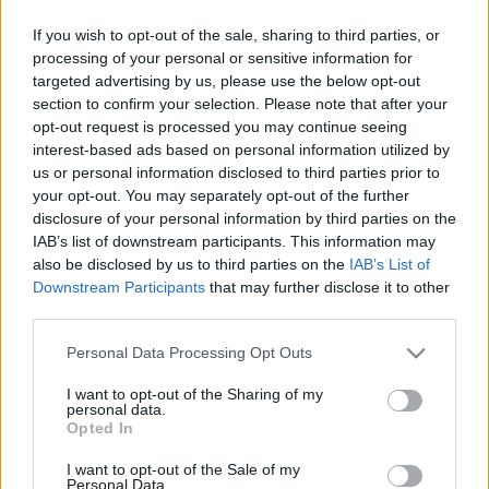
darabot a musicalektől idegenkendő francia
If you wish to opt-out of the sale, sharing to third parties, or
közönségnek, és hála a vámpírok egyre növekvő
processing of your personal or sensitive information for
népszerűségének, most végre sikerrel járt.
targeted advertising by us, please use the below opt-out
section to confirm your selection. Please note that after your
opt-out request is processed you may continue seeing
interest-based ads based on personal information utilized by
us or personal information disclosed to third parties prior to
your opt-out. You may separately opt-out of the further
Polanski annak idején nem csupán rendezője volt az
disclosure of your personal information by third parties on the
1967-es filmnek, hanem későbbi felesége, a néhai
IAB’s list of downstream participants. This information may
Sharon Tate
oldalán szereplőként is feltűnt benne.
also be disclosed by us to third parties on the
IAB’s List of
A szépséges színésznő 1969-ben brutális gyilkosság
Downstream Participants
that may further disclose it to other
áldozata lett.
third parties.
Please note that this website/app uses one or more Google
Personal Data Processing Opt Outs
services and may gather and store information including but
not limited to your visit or usage behaviour. You may click to
I want to opt-out of the Sharing of my
personal data.
grant or deny consent to Google and its third-party tags to
Opted In
use your data for below specified purposes in below Google
consent section.
I want to opt-out of the Sale of my
Personal Data.