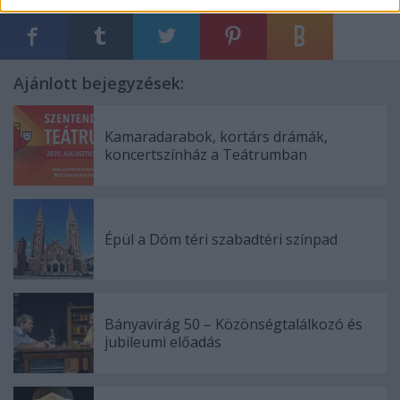
Ajánlott bejegyzések:
Kamaradarabok, kortárs drámák,
koncertszínház a Teátrumban
Épül a Dóm téri szabadtéri színpad
Bányavirág 50 – Közönségtalálkozó és
jubileumi előadás