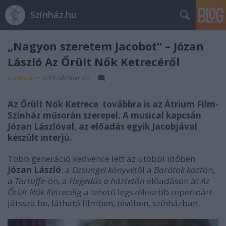
Színház.hu
„Nagyon szeretem Jacobot” – Józan
László Az Őrült Nők Ketrecéről
szinhazhu
•
2014. október 22.
Az Őrült Nők Ketrece továbbra is az Átrium Film-
Színház műsorán szerepel. A musical kapcsán
Józan Lászlóval, az előadás egyik Jacobjával
készült interjú.
Több generáció kedvence lett az utóbbi időben
Józan László
: a
Dzsungel könyvét
ől a
Barátok közt
ön,
a
Tartuffe
-ön, a
Hegedűs a háztetőn
előadáson át
Az
Őrült Nők Ketrecé
ig a lehető legszélesebb repertoárt
játssza be, látható filmben, tévében, színházban.