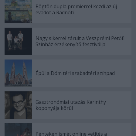
Rögtön dupla premierrel kezdi az új
évadot a Radnóti
Nagy sikerrel zárult a Veszprémi Petőfi
Színház érzékenyítő fesztiválja
Épül a Dóm téri szabadtéri színpad
Gasztronómiai utazás Karinthy
koponyája körül
Pénteken ismét online vetítés a