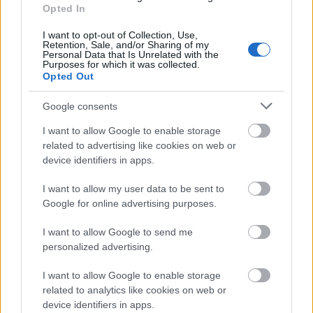
Opted In
Nagyon szeretem a
Dzsungel könyvé
ben Mauglit,
I want to opt-out of Collection, Use,
nagyon szeretem a Pinceszínházban a
Tartuffe
-öt,
Retention, Sale, and/or Sharing of my
nagyon szeretem az Átriumban
Az Őrült Nők..
.-ben
Personal Data that Is Unrelated with the
Purposes for which it was collected.
Jacobot, a Vígben a Hegedűs a háztetőnben Mótelt...
Opted Out
Igen, vannak ilyen szerepeim, amire a szokottnál is
nagyobb örömmel megyek be estéről estére.
Google consents
I want to allow Google to enable storage
related to advertising like cookies on web or
device identifiers in apps.
I want to allow my user data to be sent to
Google for online advertising purposes.
I want to allow Google to send me
personalized advertising.
I want to allow Google to enable storage
related to analytics like cookies on web or
device identifiers in apps.