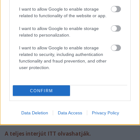
I want to allow Google to enable storage
related to functionality of the website or app.
Egyre több Alföldi-előadásban játszol.
I want to allow Google to enable storage
Egyszer Robi eljött nézni egy előadást a főiskolán,
related to personalization.
aztán valahogy eszébe jutottam az
István, a király
nál,
és onnantól kezdve valóban egyre több
I want to allow Google to enable storage
rendezésében, most négy előadásában játszom.
related to security, including authentication
functionality and fraud prevention, and other
Hogy néz ki egy napod?
user protection.
Ha forgatok, akkor reggel 6-kor kelek, forgatás van
úgy fél 10-ig, majd visszajövök próbálni a színházba
CONFIRM
2-ig, aztán visszamegyek délután még forgatni. Este
pedig bejövök még játszani vagy próbálni. Ez egy
húzósabb nap... Ha nem forgatok, akkor 10-től 2-ig
próbálok, 6-tól 10-ig próbálok, illetve játszom este.
Data Deletion
Data Access
Privacy Policy
Ez is változó...
A teljes interjút
ITT
olvashatják.