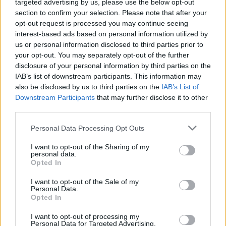
dolgokat tanulok meg a forgatás közben a
targeted advertising by us, please use the below opt-out
section to confirm your selection. Please note that after your
kollégáimtól. Fél éve forgatok velük, így jól
opt-out request is processed you may continue seeing
összebarátkoztam néhány emberrel. Nagyon
interest-based ads based on personal information utilized by
szeretjük egymást, azt gondolom én legalábbis.
us or personal information disclosed to third parties prior to
your opt-out. You may separately opt-out of the further
Hogy kerültél a Vígszínházba?
disclosure of your personal information by third parties on the
IAB’s list of downstream participants. This information may
2005-ben vettek fel az egyetemre
Marton László
,
also be disclosed by us to third parties on the
IAB’s List of
Hegedűs D. Géza
és
Forgács Péter
osztályába, és a
Downstream Participants
that may further disclose it to other
negyedik évben a Vígszínházhoz mentem
third parties.
gyakorlatra. Akkor valahogy egyértelmű volt, hogy
oda is szerződöm, így tulajdonképpen 2008 óta
Please note that this website/app uses one or more Google
Personal Data Processing Opt Outs
vagyok a társulatban. Játszom kisebb-nagyobb
services and may gather and store information including but
szerepeket, mindenfélét. Tavaly felhívtak a
not limited to your visit or usage behaviour. You may click to
I want to opt-out of the Sharing of my
personal data.
Pinceszínháztól, ahol két szerepet is el tudtam
grant or deny consent to Google and its third-party tags to
Opted In
játszani. Nyár óta pedig az Átriumban is játszom,
Az
use your data for below specified purposes in below Google
Őrült Nők Ketrecé
ben, úgyhogy a tavalyi évem jó sűrű
consent section.
I want to opt-out of the Sale of my
lett, és nagyon jól sikerült.
Personal Data.
Opted In
Van olyan szereped, ami igazán közel áll hozzád,
I want to opt-out of processing my
amiben tényleg úgy érzed, hogy ez te vagy?
Personal Data for Targeted Advertising.