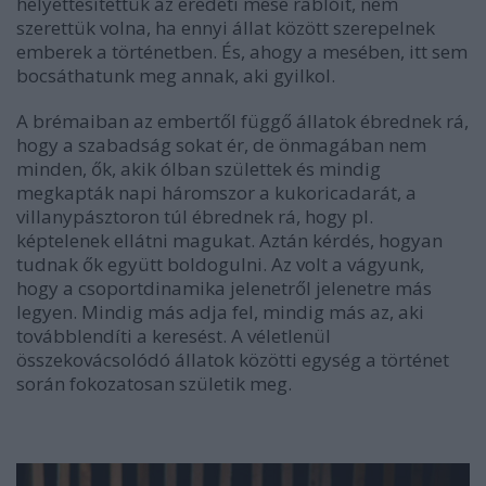
helyettesítettük az eredeti mese rablóit, nem
szerettük volna, ha ennyi állat között szerepelnek
emberek a történetben. És, ahogy a mesében, itt sem
bocsáthatunk meg annak, aki gyilkol.
A brémai
ban az embertől függő állatok ébrednek rá,
hogy a szabadság sokat ér, de önmagában nem
minden, ők, akik ólban születtek és mindig
megkapták napi háromszor a kukoricadarát, a
villanypásztoron túl ébrednek rá, hogy pl.
képtelenek ellátni magukat. Aztán kérdés, hogyan
tudnak ők együtt boldogulni. Az volt a vágyunk,
hogy a csoportdinamika jelenetről jelenetre más
legyen. Mindig más adja fel, mindig más az, aki
továbblendíti a keresést. A véletlenül
összekovácsolódó állatok közötti egység a történet
során fokozatosan születik meg.