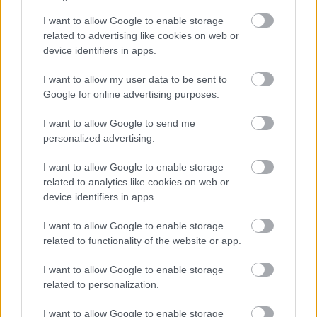
I want to allow Google to enable storage
related to advertising like cookies on web or
device identifiers in apps.
I want to allow my user data to be sent to
Google for online advertising purposes.
Te elképzeltél egy zenei világot, vagy ennek a
I want to allow Google to send me
megalkotását a zenészekre bíztad?
personalized advertising.
Én szabad kezet adtam, mert a bizalmam
I want to allow Google to enable storage
határtalan, és - mivel magam is bizonytalan voltam -
related to analytics like cookies on web or
semmit nem mondtam meg előre konkrétan.
device identifiers in apps.
Bizonyos dolgokat kizártam, hogy mi felé nem
szeretnék elkalandozni, vagy mi az, ami engem nem
I want to allow Google to enable storage
érdekel. Nem akartam stílparódiákat, nem akartam
related to functionality of the website or app.
érzelgősséget, nem akartam édeskedést és
negédességet, nem akartam, hogy csilingeljen a
I want to allow Google to enable storage
zene. Nem éppen zenei kifejezéssel élve valami
related to personalization.
dögre vágytam, ennyit javasoltam a partvonalról.
I want to allow Google to enable storage