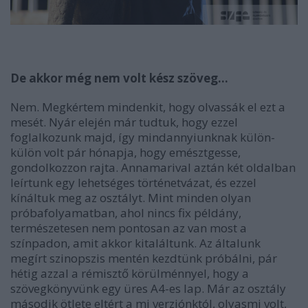
De akkor még nem volt kész szöveg...
Nem. Megkértem mindenkit, hogy olvassák el ezt a
mesét. Nyár elején már tudtuk, hogy ezzel
foglalkozunk majd, így mindannyiunknak külön-
külön volt pár hónapja, hogy emésztgesse,
gondolkozzon rajta. Annamarival aztán két oldalban
leírtunk egy lehetséges történetvázat, és ezzel
kínáltuk meg az osztályt. Mint minden olyan
próbafolyamatban, ahol nincs fix példány,
természetesen nem pontosan az van most a
színpadon, amit akkor kitaláltunk. Az általunk
megírt szinopszis mentén kezdtünk próbálni, pár
hétig azzal a rémisztő körülménnyel, hogy a
szövegkönyvünk egy üres A4-es lap. Már az osztály
második ötlete eltért a mi verziónktól, olyasmi volt,