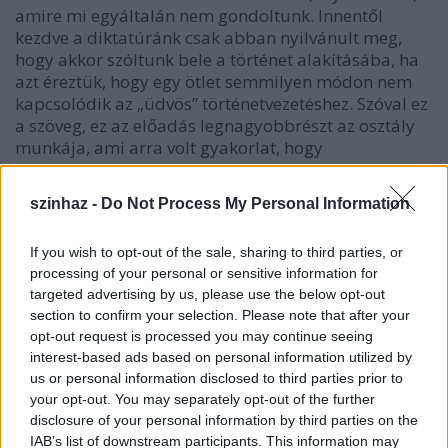
amire mi egyáltalán nem gondoltunk. Innentől
kezdve a diktatúránk csak abban nyilvánult meg,
hogy akkor szóltunk bele a történet alakításába, ha
azt éreztük, hogy egy ötlet semmilyen módon nem
kapcsolódik az „üdvös” történetvezetéshez. Szóval ez
a szöveg, ez az előadás legnagyobbrészt az osztály
munkája, ami arra volt gyakorlat, hogy
megtapasztalják, hogyan lehet létre hozni negyven
nap alatt a semmiből valamit.
szinhaz -
Do Not Process My Personal Information
If you wish to opt-out of the sale, sharing to third parties, or
Hogy alakult ki az előadás zenéje?
processing of your personal or sensitive information for
targeted advertising by us, please use the below opt-out
Kovács Adrián és Mátyássy Szabolcs fiatal
section to confirm your selection. Please note that after your
zeneszerzők a nulladik pillanattól együtt dolgoznak
opt-out request is processed you may continue seeing
interest-based ads based on personal information utilized by
ezzel az osztállyal. Eddig csupa olyan zenés vizsgát
us or personal information disclosed to third parties prior to
csináltunk együtt, ami mások zenéjéről szólt, vagy
your opt-out. You may separately opt-out of the further
mások zenéje szerepelt benne. Azt gondoltuk, ha a
disclosure of your personal information by third parties on the
semmiből csinálunk előadást, teljesen egyértelmű,
IAB’s list of downstream participants. This information may