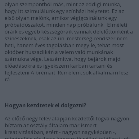
olyan szempontból más, mint az eddigi munka,
hogy itt szimulálunk egy színházi helyzetet. Ez az
első olyan melónk, amikor végigcsinálunk egy
próbaidőszakot, minden nap próbálunk. Elméleti
óráik és egyéb készségóráik vannak délelőttönként a
színészeknek, csak az ún. mesterség-rendszer nem
heti, hanem éves tagolásban megy le, tehát most
október huszadikán a velem való munkának
számukra vége. Leszámítva, hogy bejárok majd
előadásokra és igyekszem karban tartani és
fejleszteni
A brémai
t. Remélem, sok alkalmam lesz
rá.
Hogyan kezdtetek el dolgozni?
Az előző négy félév alapján kezdettől fogva nagyon
bíztam az osztály általam már ismert
kreativitásában, ezért - nagyon nagyképűen -,
mindenféle részletes koncepció nélkül találkoztunk