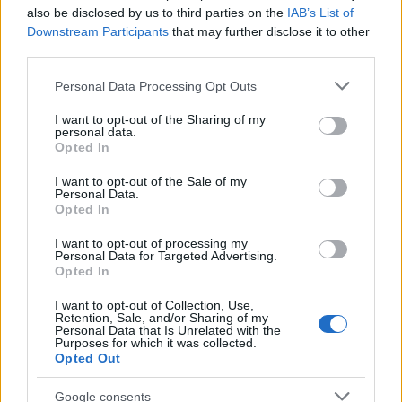
hogy ők szerezzenek hozzá zenét, mert eddig is
also be disclosed by us to third parties on the
IAB’s List of
nagyszerűen dolgoztak az osztállyal. Különösen szép
Downstream Participants
that may further disclose it to other
körülménynek tartom, hogy a dalszövegeket is egy
third parties.
iskolatárs írta, Vecsei Hasi Miklós. Napról napra
modulált, hogy melyik helyzetben pontosan milyen
Please note that this website/app uses one or more Google
Personal Data Processing Opt Outs
dal kell, sokáig nem tudtunk biztosat mondani arról,
services and may gather and store information including but
milyen helyzet szüli, milyen szituációban hangzik el,
not limited to your visit or usage behaviour. You may click to
I want to opt-out of the Sharing of my
personal data.
ezért bizonyos dalok bravúrosan rövid idő alatt
grant or deny consent to Google and its third-party tags to
Opted In
születtek.
use your data for below specified purposes in below Google
consent section.
I want to opt-out of the Sale of my
Personal Data.
Opted In
I want to opt-out of processing my
Personal Data for Targeted Advertising.
Opted In
I want to opt-out of Collection, Use,
Retention, Sale, and/or Sharing of my
Personal Data that Is Unrelated with the
Purposes for which it was collected.
Opted Out
Google consents