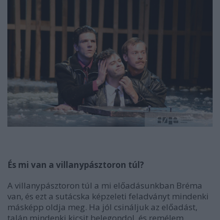
És mi van a villanypásztoron túl?
A villanypásztoron túl a mi előadásunkban Bréma
van, és ezt a sutácska képzeleti feladványt mindenki
másképp oldja meg. Ha jól csináljuk az előadást,
talán mindenki kicsit belegondol, és remélem,