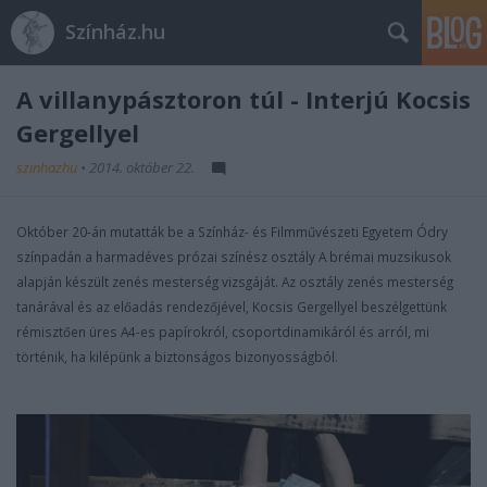
Színház.hu
A villanypásztoron túl - Interjú Kocsis
Gergellyel
szinhazhu
•
2014. október 22.
Október 20-án mutatták be a Színház- és Filmművészeti Egyetem Ódry
színpadán a harmadéves prózai színész osztály A brémai muzsikusok
alapján készült zenés mesterség vizsgáját. Az osztály zenés mesterség
tanárával és az előadás rendezőjével, Kocsis Gergellyel beszélgettünk
rémisztően üres A4-es papírokról, csoportdinamikáról és arról, mi
történik, ha kilépünk a biztonságos bizonyosságból.