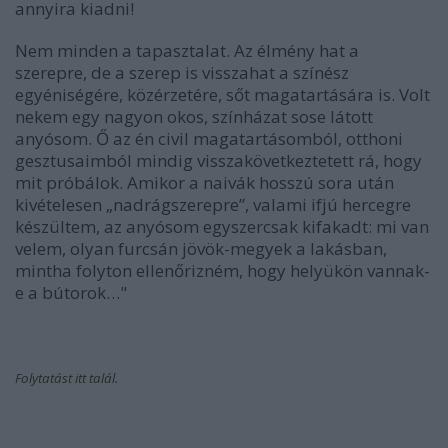
annyira kiadni!
Nem minden a tapasztalat. Az élmény hat a
szerepre, de a szerep is visszahat a színész
egyéniségére, közérzetére, sőt magatartására is. Volt
nekem egy nagyon okos, színházat sose látott
anyósom. Ő az én civil magatartásomból, otthoni
gesztusaimból mindig visszakövetkeztetett rá, hogy
mit próbálok. Amikor a naivák hosszú sora után
kivételesen „nadrágszerepre”, valami ifjú hercegre
készültem, az anyósom egyszercsak kifakadt: mi van
velem, olyan furcsán jövök-megyek a lakásban,
mintha folyton ellenőrizném, hogy helyükön vannak-
e a bútorok…"
Folytatást itt talál.