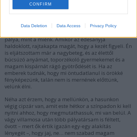
"Örökké fényképezünk" - Tolnay Klári így vallott a
CONFIRM
színészetről:
Data Deletion
Data Access
Privacy Policy
"Bajor Gizi mondta azt is, hogy nincs kegyetlenebb
pálya, mint a miénk. Amikor az édesanyja
haldoklott, rajtakapta magát, hogy a kezét figyeli. Én
is eljátszottam már a nagybeteg, és az élettől
búcsúzó anyámat, toporzékoló gyermekemet és a
magam kispárnát rágó gyötrődését is. Ha az
emberek tudnák, hogy mi öntudatlanul is örökké
fényképezünk, talán nem is mernének előttünk,
velünk élni.
Néha azt érzem, hogy a mellünkön, a hasunkon
végig cipzár van, amit este hétkor a színpadon ki kell
nyitni ahhoz, hogy megmutathassuk, mi van belül. A
vágy villamosa után több pályatársam is féltett,
óvott – mert ők értik igazán egy-egy alakítás
lényegét –, hogy jaj, ne… nem szabad magam