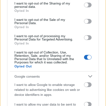
gazdag érzelemvilága. Tragikus, modern hősnői
not limited to your visit or usage behaviour. You may click to
I want to opt-out of the Sharing of my
mindig pátosztól mentesek. Tiszta érzelmű és
personal data.
grant or deny consent to Google and its third-party tags to
értelmű játéka a hazai színészet nagy egyéniségei
Opted In
use your data for below specified purposes in below Google
közé emeli – írja róla a Magyar Színházművészeti
consent section.
I want to opt-out of the Sale of my
Lexikon.
Personal Data.
Opted In
I want to opt-out of processing my
Personal Data for Targeted Advertising.
A kétszeres Kossuth-díjas (1951, 1952), Érdemes
Opted In
(1950) és Kiváló Művész (1954)
Tolnay Klárira
a
magyar színházművészet egyik legjelentősebb
I want to opt-out of Collection, Use,
alakjaként emlékezünk.
Retention, Sale, and/or Sharing of my
Personal Data that Is Unrelated with the
Purposes for which it was collected.
Opted Out
A
Tolnay 100
programsorozat rendezvényeinek
Google consents
létrehozásában a Vígszínház partnere, a Klárika 100
I want to allow Google to enable storage
Alapítvány és az Országos Széchényi Könyvtár
related to advertising like cookies on web or
Színháztörténeti Tára.
device identifiers in apps.
I want to allow my user data to be sent to