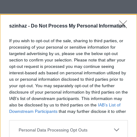
Tolnay Klári pályájáról:
szinhaz -
Do Not Process My Personal Information
If you wish to opt-out of the sale, sharing to third parties, or
Tolnay Klárit
a Vígszínházban fedezték fel, innen
processing of your personal or sensitive information for
indult színésznői pályája. A társulatnak 1946-ig volt
targeted advertising by us, please use the below opt-out
tagja, majd két évre a Művész Színházhoz szerződött.
section to confirm your selection. Please note that after your
1948-49-ben a Vígszínház társigazgatója, majd
opt-out request is processed you may continue seeing
1950-től a Madách Színház vezető művésze lett
interest-based ads based on personal information utilized by
egészen 1998-ban bekövetkezett haláláig.
us or personal information disclosed to third parties prior to
your opt-out. You may separately opt-out of the further
disclosure of your personal information by third parties on the
IAB’s list of downstream participants. This information may
Számos magyar játékfilm és színházi előadás
also be disclosed by us to third parties on the
IAB’s List of
jelentős szerepét alakította. Kezdetben naiva
Downstream Participants
that may further disclose it to other
szerepeket formált természetes, látszólag
third parties.
eszköztelen játékkal. A komolyabb feladatokban
Please note that this website/app uses one or more Google
bontakozott ki színes egyénisége, játékossága,
Personal Data Processing Opt Outs
services and may gather and store information including but