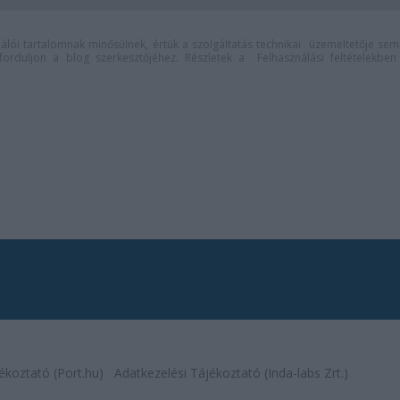
lói tartalomnak minősülnek, értük a
szolgáltatás technikai
üzemeltetője sem
n forduljon a blog szerkesztőjéhez. Részletek a
Felhasználási feltételekben
ékoztató (Port.hu)
Adatkezelési Tájékoztató (Inda-labs Zrt.)