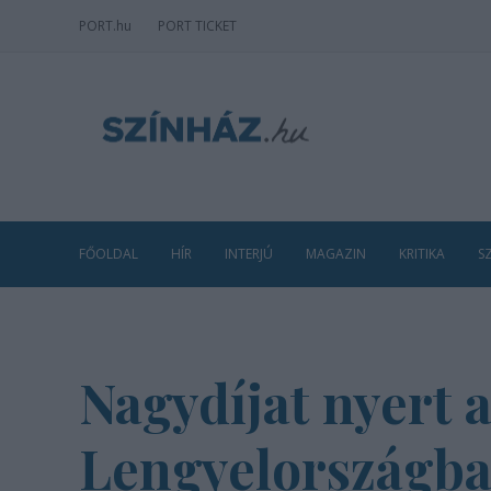
PORT
.hu
PORT TICKET
FŐOLDAL
HÍR
INTERJÚ
MAGAZIN
KRITIKA
S
Nagydíjat nyert 
Lengyelországb