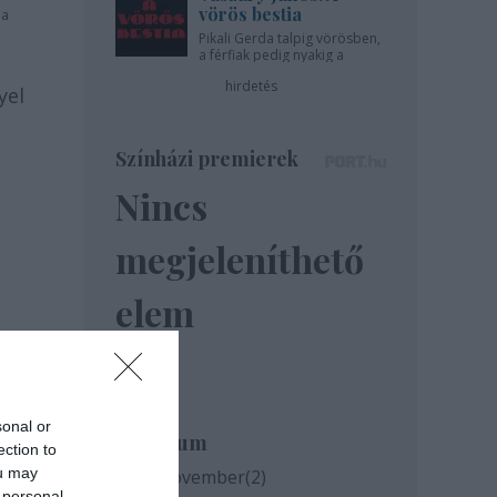
vörös bestia
 a
Pikali Gerda talpig vörösben,
a férfiak pedig nyakig a
pácban - az Újszínházban!
hirdetés
yel
Színházi premierek
Nincs
megjeleníthető
elem
sonal or
Archívum
ection to
ou may
2020 november
(
2
)
 personal