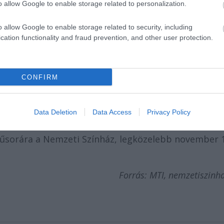
j (fotó: nemzetiszinhaz.hu)
o allow Google to enable storage related to personalization.
o allow Google to enable storage related to security, including
m egy könnyű darab és annak nem egy mindennapi
cation functionality and fraud prevention, and other user protection.
európai történelmének minden kínja-baja, tragédiája
s azt hiszem, sikerül ezt bemutatnunk az
z már a harmadik külföldi turnénk volt, tele vagyun
CONFIRM
 mindegyiket" - idézte a közlemény
Vidnyánszky
Data Deletion
Data Access
Privacy Policy
műsorára a Nemzeti Színház, legközelebb november 
Forrás: MTI, nemzetiszinh