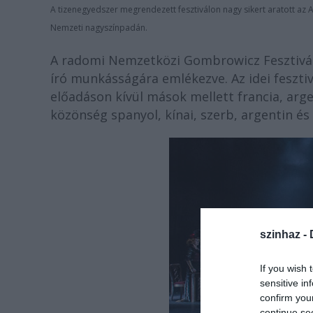
A tizenegyedszer megrendezett fesztiválon nagy sikert aratott az 
Nemzeti nagyszínpadán.
A radomi Nemzetközi Gombrowicz Fesztivált
író munkásságára emlékezve. Az idei feszti
előadáson kívül mások mellett francia, arg
közönség spanyol, kínai, szerb, argentin és 
szinhaz -
If you wish 
sensitive in
confirm you
continue se