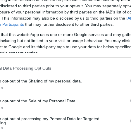
disclosed to third parties prior to your opt-out. You may separately opt-
losure of your personal information by third parties on the IAB’s list of
. This information may also be disclosed by us to third parties on the
IA
Participants
that may further disclose it to other third parties.
 that this website/app uses one or more Google services and may gath
bó Zsolt, nemzetiszinhaz.hu
including but not limited to your visit or usage behaviour. You may click 
 to Google and its third-party tags to use your data for below specifi
 nyolcnapos fesztivál zárónapján, október 25-én
ogle consent section.
arab premierje szeptember 5-én volt a Nemzeti
d, Bánsági Ildikó, Trill Zsolt, Farkas Dénes, Incze
l Data Processing Opt Outs
or
és
Fehér Tibor
alakítja.
o opt-out of the Sharing of my personal data.
In
 produkciójának ítélte a fődíjat, amelyet
Andrzej Bu
o opt-out of the Sale of my Personal Data.
In
to opt-out of processing my Personal Data for Targeted
ing.
In