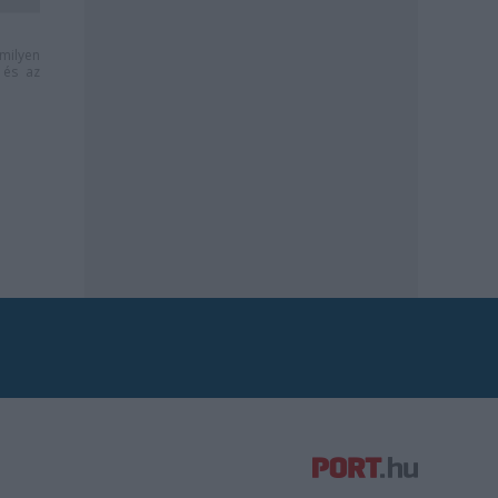
milyen
és az