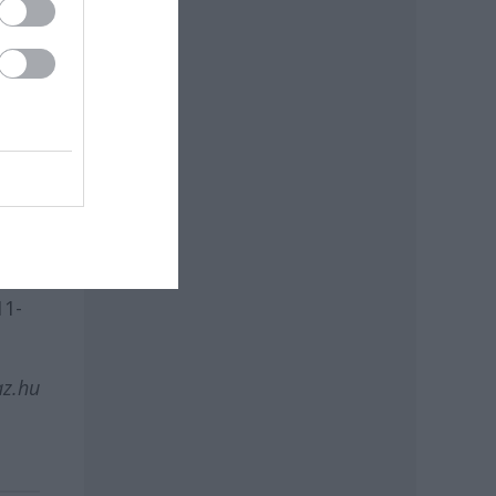
 és
k
11-
az.hu