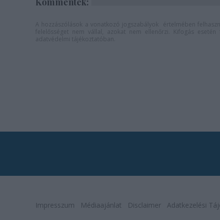
Kommentek:
A hozzászólások a
vonatkozó jogszabályok
értelmében felhaszná
felelősséget nem vállal, azokat nem ellenőrzi. Kifogás eseté
adatvédelmi tájékoztatóban
.
Impresszum
Médiaajánlat
Disclaimer
Adatkezelési Táj