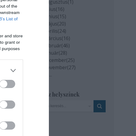
2020 augusztus
(
1
)
out of the
2020 július
(
16
)
 downstream
2020 június
(
15
)
B’s List of
2020 május
(
20
)
2020 április
(
24
)
er and store
2020 március
(
16
)
to grant or
2020 február
(
46
)
ed purposes
2020 január
(
28
)
2019 december
(
25
)
2019 november
(
27
)
Tovább
...
Szinház helyszínek
bien