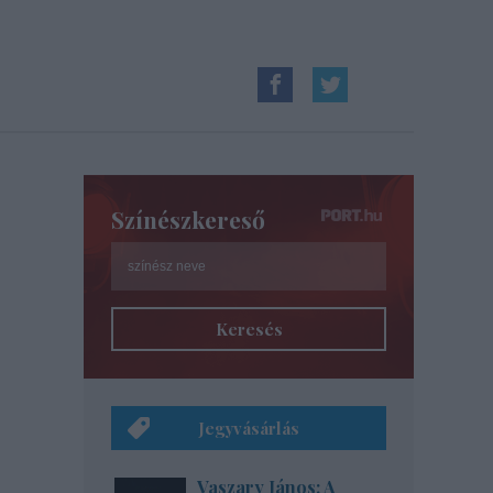
Színészkereső
Keresés
Jegyvásárlás
Vaszary János: A