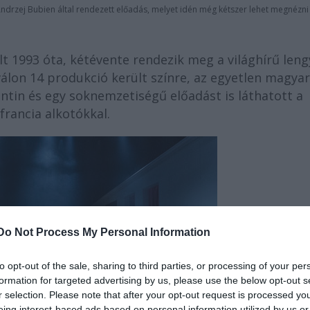
Andrzej Bubien által rendezett előadás, melyet idén még kétszer lehet megnézni
 1993 óta, kétévente rendezik meg a világhírű leng
válon 14 produkció került színre, az egyetlen magyar
entin és egy soknemzetiségű előadást is láthatott a
francia alkotókkal.
Do Not Process My Personal Information
to opt-out of the sale, sharing to third parties, or processing of your per
formation for targeted advertising by us, please use the below opt-out s
r selection. Please note that after your opt-out request is processed y
eing interest-based ads based on personal information utilized by us or