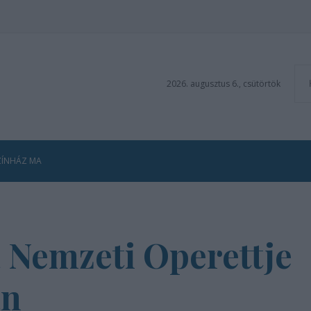
2026. augusztus 6., csütörtök
ZÍNHÁZ MA
a Nemzeti Operettje
an