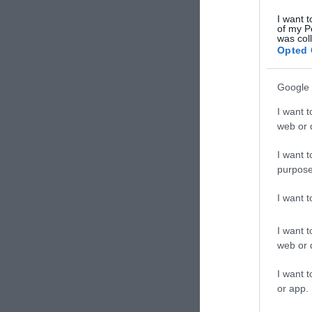
I want t
of my P
was col
Opted 
Google 
I want t
web or d
I want t
purpose
I want 
I want t
web or d
I want t
or app.