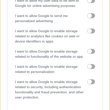
I want to allow my user data to be sent to
társadalmi kérdéseire épült. A jelenről beszélve,
Google for online advertising purposes.
olyan kérdéseket fogalmaz meg a koprodukció,
amelyek nemcsak Marokkóban, hanem
I want to allow Google to send me
Romániában, de akár Európában is aktuálisak. Ezt
personalized advertising.
emelte ki a projekt folytatásaként partnerségét
felajánló kenitrai Francia Intézet igazgatója,
I want to allow Google to enable storage
Christian Blaise
is: „Az előadást, amit láttam, több
related to analytics like cookies on web or
okból is érdekesnek találom. Egyrészt mert nagyon
device identifiers in apps.
mély, fontos témákat dolgoz fel. Ezek olyan
társadalmi kérdések, amelyek rákérdeznek a Földön
I want to allow Google to enable storage
related to functionality of the website or app.
való létezésünk hogyanjára (…) Ez egy nagyon
intelligens előadás, a koncepció miatt, a tárgyak
I want to allow Google to enable storage
szimbolikája miatt, a rendezése miatt, amely nagyon
related to personalization.
egyszerű, de hatásos, és persze a csapat miatt is,
amely egységes. (…) Úgy gondolom, hogy egy
I want to allow Google to enable storage
alkotásnak akkor vannak igazi mélységei, ha az
related to security, including authentication
alkotás során kulturális tapasztalatcsere és alkotói
functionality and fraud prevention, and other
nézőpontváltás történik.”
user protection.