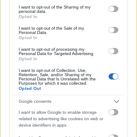
services and may gather and store information including but
not limited to your visit or usage behaviour. You may click to
I want to opt-out of the Sharing of my
personal data.
grant or deny consent to Google and its third-party tags to
Opted In
use your data for below specified purposes in below Google
consent section.
I want to opt-out of the Sale of my
Personal Data.
Opted In
I want to opt-out of processing my
Personal Data for Targeted Advertising.
Opted In
I want to opt-out of Collection, Use,
Retention, Sale, and/or Sharing of my
Personal Data that Is Unrelated with the
Purposes for which it was collected.
Opted Out
Aggaoui Abdelouahab (forrás: Osonó)
Google consents
I want to allow Google to enable storage
A nyáron bemutatott
masc@face.now
című előadás
related to advertising like cookies on web or
az Osonóra jellemző színházi kulcsban készült el, és
device identifiers in apps.
a két, egymástól távol eső kultúra találkozására,
valamint az adott országok legjellemzőbb