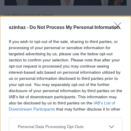
masc@face.now (forrás: Osonó)
szinhaz -
Do Not Process My Personal Information
A fesztiválon jelenlévő, Marokkó egyik legismertebb
If you wish to opt-out of the sale, sharing to third parties, or
színház- és filmrendezője,
Aggaoui Abdelouahab
,
processing of your personal or sensitive information for
azt emelte ki, hogy „teljes mértékben követhető az
targeted advertising by us, please use the below opt-out
előadás és annak üzenete, miszerint élhetünk együtt
section to confirm your selection. Please note that after your
ezen a Földön háborúk nélkül is. (…) Az Osonó és az
opt-out request is processed you may continue seeing
arab színészek a kultúráért dolgoznak, munkájukkal
interest-based ads based on personal information utilized by
megvédik a kultúrát, hiszen nem csak beszélnek róla,
us or personal information disclosed to third parties prior to
hanem cselekszenek, és csakis így lehet
your opt-out. You may separately opt-out of the further
disclosure of your personal information by third parties on the
eredményeket elérni. (…) Az Osonónak ez a projektje,
IAB’s list of downstream participants. This information may
amelyben nem számít, hogy milyen nemzetiségű
also be disclosed by us to third parties on the
IAB’s List of
emberek vannak, egy fontos előrelépés az emberiség
Downstream Participants
that may further disclose it to other
számára.”
third parties.
Please note that this website/app uses one or more Google
Personal Data Processing Opt Outs