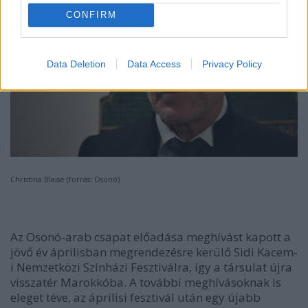
CONFIRM
Data Deletion
Data Access
Privacy Policy
Christina Blaise (forrás: Osonó)
Az Osonó-arab csapat előadása meghívást kapott a
jövő év áprilisban megrendezésre kerülő Sidi Kacem-
i Nemzetközi Színházi Fesztiválra, így a társulat újra
visszatér Marokkóba. A további meghívásoknak is
eleget téve, az áprilisi fesztivál után egy újabb