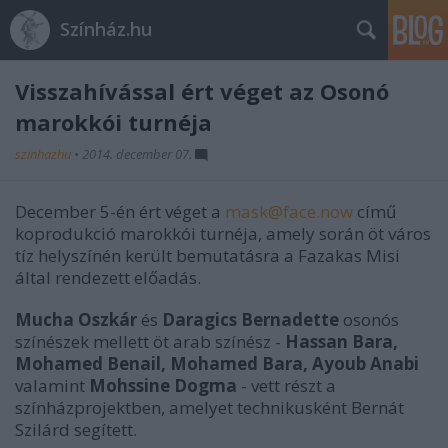
Színház.hu
Visszahívással ért véget az Osonó
marokkói turnéja
szinhazhu
•
2014. december 07.
December 5-én ért véget a
mask@face.now
című
koprodukció marokkói turnéja, amely során öt város
tíz helyszínén került bemutatásra a Fazakas Misi
által rendezett előadás.
Mucha Oszkár
és
Daragics Bernadette
osonós
színészek mellett öt arab színész -
Hassan Bara,
Mohamed Benail, Mohamed Bara, Ayoub Anabi
valamint
Mohssine Dogma
- vett részt a
színházprojektben, amelyet technikusként Bernát
Szilárd segített.