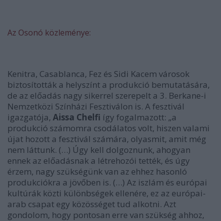
Az Osonó közleménye:
Kenitra, Casablanca, Fez és Sidi Kacem városok
biztosították a helyszínt a produkció bemutatására,
de az előadás nagy sikerrel szerepelt a 3. Berkane-i
Nemzetközi Színházi Fesztiválon is. A fesztivál
igazgatója,
Aissa Chelfi
így fogalmazott: „a
produkció számomra csodálatos volt, hiszen valami
újat hozott a fesztivál számára, olyasmit, amit még
nem láttunk. (…) Úgy kell dolgoznunk, ahogyan
ennek az előadásnak a létrehozói tették, és úgy
érzem, nagy szükségünk van az ehhez hasonló
produkciókra a jövőben is. (…) Az iszlám és európai
kultúrák közti különbségek ellenére, ez az európai-
arab csapat egy közösséget tud alkotni. Azt
gondolom, hogy pontosan erre van szükség ahhoz,