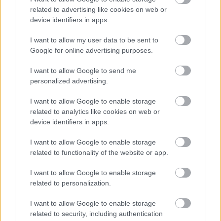
related to advertising like cookies on web or
device identifiers in apps.
I want to allow my user data to be sent to
Google for online advertising purposes.
I want to allow Google to send me
personalized advertising.
Körtánc - Új bemutató az M
I want to allow Google to enable storage
Studiónál
related to analytics like cookies on web or
device identifiers in apps.
szinhazhu
•
2014. május 23.
I want to allow Google to enable storage
Zakariás Zalán rendezésében Arthur Schnitzler
related to functionality of the website or app.
Körtánc című drámáját viszi színre az M Studio
I want to allow Google to enable storage
Mozgásszínház május 23-án Sepsiszentgyörgyön.
related to personalization.
Boldogságkeresés a szerelem és testiség
metszéspontjában – röviden így foglalja össze a
I want to allow Google to enable storage
készülő új produkciót a rendező.
related to security, including authentication