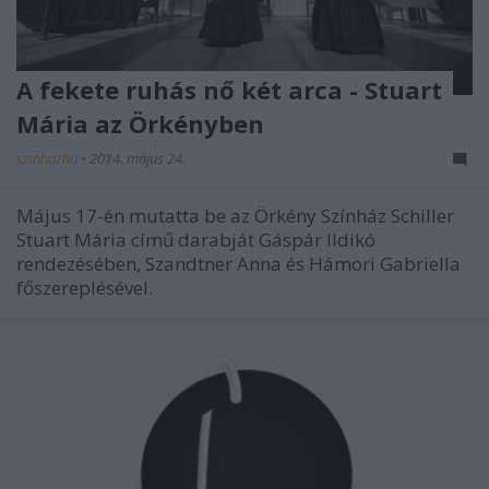
A fekete ruhás nő két arca - Stuart
Mária az Örkényben
szinhazhu
•
2014. május 24.
Május 17-én mutatta be az Örkény Színház Schiller
Stuart Mária című darabját Gáspár Ildikó
rendezésében, Szandtner Anna és Hámori Gabriella
főszereplésével.