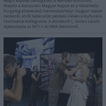
Mégis kapnak támogatást a Nemzeti Kulturális
Alaptól a Kolozsvári Magyar Napok és a Vásárhelyi
Forgatag elnevezésű marosvásárhelyi magyar napok
rendezői, erről határozott pénteki ülésén a Kulturális
Fesztiválok Kollégiuma. A döntésről L. Simon László
tájékoztatta az MTI-t. Az NKA leköszönő…