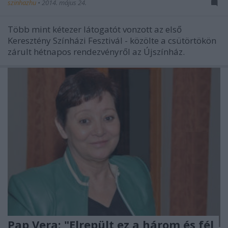
szinhazhu
•
2014. május 24.
Több mint kétezer látogatót vonzott az első
Keresztény Színházi Fesztivál - közölte a csütörtökön
zárult hétnapos rendezvényről az Újszínház.
Pap Vera: "Elrepült ez a három és fél