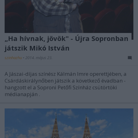
„Ha hívnak, jövök" - Újra Sopronban
játszik Mikó István
szinhazhu
•
2014. május 23.
A Jászai-díjas színész Kálmán Imre operettjében, a
Csárdáskirálynőben játszik a következő évadban -
hangzott el a Soproni Petőfi Színház csütörtöki
médianapján .