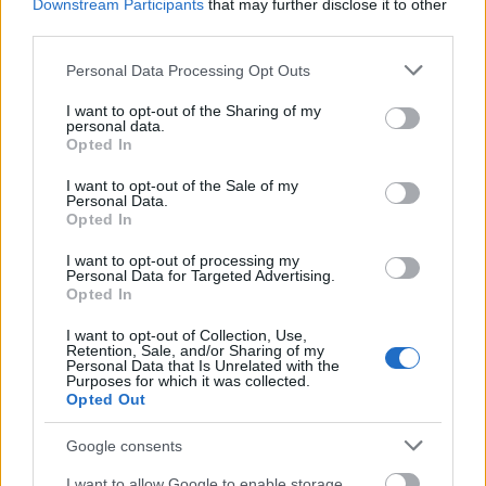
Downstream Participants
that may further disclose it to other
third parties.
Please note that this website/app uses one or more Google
Personal Data Processing Opt Outs
services and may gather and store information including but
not limited to your visit or usage behaviour. You may click to
I want to opt-out of the Sharing of my
personal data.
14 bemutatót tervez jövőre az egri
grant or deny consent to Google and its third-party tags to
Opted In
use your data for below specified purposes in below Google
színház
consent section.
I want to opt-out of the Sale of my
Personal Data.
szinhazhu
•
2014. május 23.
Opted In
I want to opt-out of processing my
14 bemutatót tervez a következő évadra az egri
Personal Data for Targeted Advertising.
Gárdonyi Géza Színház, amely ebben az évadban
Opted In
rekordszámú, 281 előadást játszott.
I want to opt-out of Collection, Use,
Retention, Sale, and/or Sharing of my
Personal Data that Is Unrelated with the
Purposes for which it was collected.
Opted Out
Google consents
I want to allow Google to enable storage