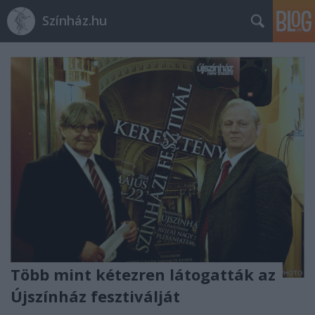
Színház.hu
Több mint kétezren látogatták az
Újszínház fesztiválját