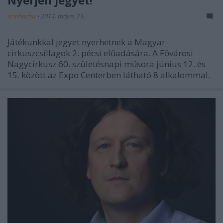
Nyerjen jegyet!
szinhazhu
•
2014. május 23.
Játékunkkal jegyet nyerhetnek a Magyar
cirkuszcsillagok 2. pécsi előadására. A Fővárosi
Nagycirkusz 60. születésnapi műsora június 12. és
15. között az Expo Centerben látható 8 alkalommal.