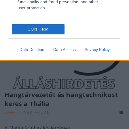
functionality and fraud prevention, and other
user protection.
CONFIRM
Data Deletion
Data Access
Privacy Policy
Hangtárvezetőt és hangtechnikust
keres a Thália
szinhazhu
•
2014. május 23.
A Thália Színház közleménye.