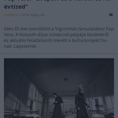
évtized"
szinhazhu
•
2014. május 24.
Idén 35 éve szerződött a Vígszínház társulatához Pap
Vera. A Kossuth-díjas színésznő pályája kezdetéről
és aktuális feladatairól mesélt a kulturprojekt.hu-
nak. Lapszemle.