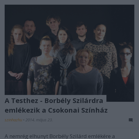
A Testhez - Borbély Szilárdra
emlékezik a Csokonai Színház
szinhazhu
•
2014. május 23.
A nemrég elhunyt Borbély Szilárd emlékére a