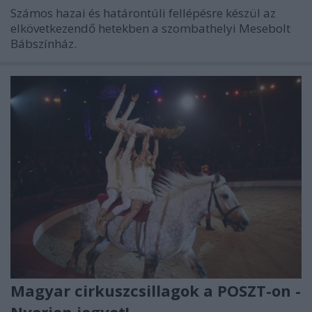
Számos hazai és határontúli fellépésre készül az
elkövetkezendő hetekben a szombathelyi Mesebolt
Bábszínház.
Magyar cirkuszcsillagok a POSZT-on -