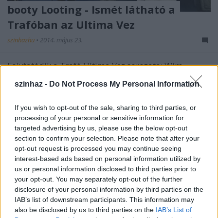
booty Looting - Ismét látható a
Trafóban az Ultima Vez
szinhazhu
•
2014. május 23.
Folytatódik a Trafó Ultima Vez sorozata: Wim
Vandekeybus világhírű flamand koreográfus
szinhaz -
Do Not Process My Personal Information
csapata idén második alkalommal lép a Trafó
színpadára május 23-án és 24-én, a booty Looting
című produkcióval.
If you wish to opt-out of the sale, sharing to third parties, or
processing of your personal or sensitive information for
targeted advertising by us, please use the below opt-out
section to confirm your selection. Please note that after your
opt-out request is processed you may continue seeing
interest-based ads based on personal information utilized by
us or personal information disclosed to third parties prior to
your opt-out. You may separately opt-out of the further
disclosure of your personal information by third parties on the
IAB’s list of downstream participants. This information may
also be disclosed by us to third parties on the
IAB’s List of