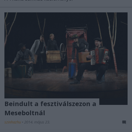
Beindult a fesztiválszezon a
Meseboltnál
szinhazhu
•
2014. május 23.