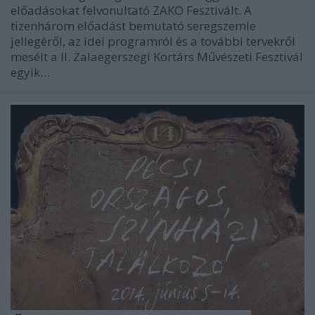
előadásokat felvonultató ZAKO Fesztivált. A
tizenhárom előadást bemutató seregszemle
jellegéről, az idei programról és a további tervekről
mesélt a II. Zalaegerszegi Kortárs Művészeti Fesztivál
egyik…