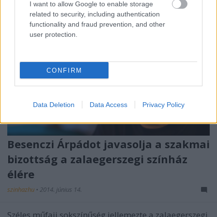
I want to allow Google to enable storage
related to security, including authentication
functionality and fraud prevention, and other
user protection.
CONFIRM
Data Deletion
Data Access
Privacy Policy
Besenczi Árpádot javasolja a szakmai
bizottság a zalaegerszegi színház
élére
szinhazhu
•
2014. június 14.
Széles műfaji sokszínűség jellemezte a zalaegerszegi