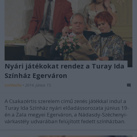
Nyári játékokat rendez a Turay Ida
Színház Egerváron
szinhazhu
•
2014. június 15.
A Csakazértis szerelem című zenés játékkal indul a
Turay Ida Színház nyári előadássorozata június 19-
én a Zala megyei Egerváron, a Nádasdy-Széchenyi-
várkastély udvarában felújított fedett színházban.