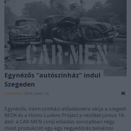
Egynézős "autószínház" indul
Szegeden
szinhazhu
•
2014. június 14.
Egynézős, intim színházi előadásokra várja a szegedi
REÖK és a Homo Ludens Project a nézőket június 18-
ától: a CAR-MEN című előadás-sorozatban négy
rövid produkciót egy-egy negyedórás belvárosi