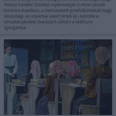
Hevesi Sándor Színház repertoárját a most záruló
színházi évadban, a bemutatott produkcióikkal nagy
közönség- és szakmai sikert értek el - közölte a
társulat pénteki évadzáró ülésén a teátrum
igazgatója.