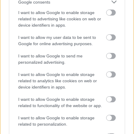
Google consents
I want to allow Google to enable storage
related to advertising like cookies on web or
device identifiers in apps.
I want to allow my user data to be sent to
Google for online advertising purposes.
Táncestet rendeznek Timár Sándor
I want to allow Google to send me
personalized advertising.
tiszteletére
szinhazhu
•
2014. június 14.
I want to allow Google to enable storage
related to analytics like cookies on web or
device identifiers in apps.
Nagyszabású gálaestet rendez a Csillagszemű
Táncegyüttes koreográfusuk, az idén Kossuth-díjjal
I want to allow Google to enable storage
kitüntetett Timár Sándor tiszteletére. Az előadás
related to functionality of the website or app.
2014. június 14-én, szombaton este 7 órakor lesz a
Budapest Kongresszusi Központban.
I want to allow Google to enable storage
related to personalization.