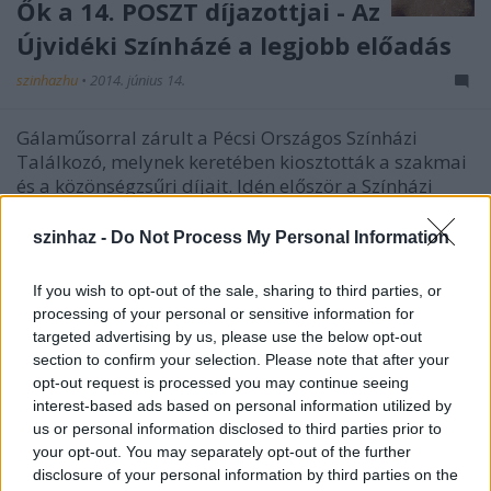
Ők a 14. POSZT díjazottjai - Az
Újvidéki Színházé a legjobb előadás
szinhazhu
•
2014. június 14.
Gálaműsorral zárult a Pécsi Országos Színházi
Találkozó, melynek keretében kiosztották a szakmai
és a közönségzsűri díjait. Idén először a Színházi
Dolgozók Szakszervezete is elismerést adott át.
szinhaz -
Do Not Process My Personal Information
If you wish to opt-out of the sale, sharing to third parties, or
processing of your personal or sensitive information for
targeted advertising by us, please use the below opt-out
section to confirm your selection. Please note that after your
opt-out request is processed you may continue seeing
interest-based ads based on personal information utilized by
us or personal information disclosed to third parties prior to
your opt-out. You may separately opt-out of the further
disclosure of your personal information by third parties on the