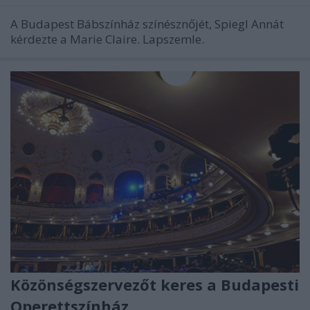
A Budapest Bábszínház színésznőjét, Spiegl Annát
kérdezte a Marie Claire. Lapszemle.
Közönségszervezőt keres a Budapesti
Operettszínház