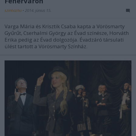
Fehérváron
szinhazhu
•
2014. június 15.
Varga Mária és Krisztik Csaba kapta a Vörösmarty
Gyűrűt, Cserhalmi György az Évad színésze, Horváth
Erika pedig az Évad dolgozója. Évadzáró társulati
ülést tartott a Vörösmarty Színház.