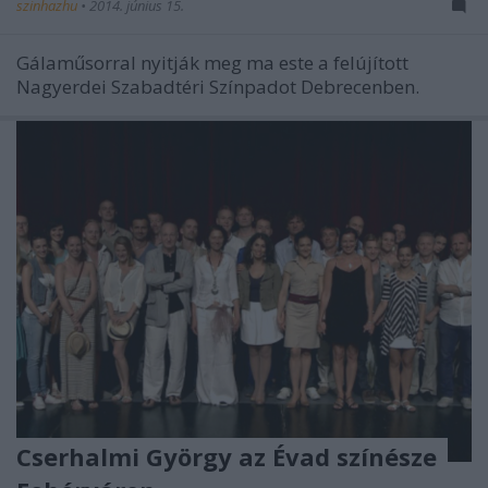
szinhazhu
•
2014. június 15.
Gálaműsorral nyitják meg ma este a felújított
Nagyerdei Szabadtéri Színpadot Debrecenben.
Cserhalmi György az Évad színésze