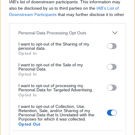
IAB’s list of downstream participants. This information may
also be disclosed by us to third parties on the
IAB’s List of
Downstream Participants
that may further disclose it to other
third parties.
L. Simon: Nincs veszélyben a Nemzeti
Please note that this website/app uses one or more Google
Personal Data Processing Opt Outs
Táncszínház működése
services and may gather and store information including but
not limited to your visit or usage behaviour. You may click to
I want to opt-out of the Sharing of my
szinhazhu
personal data.
•
2014. június 14.
grant or deny consent to Google and its third-party tags to
Opted In
use your data for below specified purposes in below Google
consent section.
Nincs veszélyben a Nemzeti Táncszínház működése -
I want to opt-out of the Sale of my
Personal Data.
jelentette ki L. Simon László, a Miniszterelnökség
Opted In
vasárnapi hatállyal kinevezett parlamenti
államtitkára szombaton az MTI-nek.
I want to opt-out of processing my
Personal Data for Targeted Advertising.
Opted In
I want to opt-out of Collection, Use,
Retention, Sale, and/or Sharing of my
Personal Data that Is Unrelated with the
Purposes for which it was collected.
Opted Out