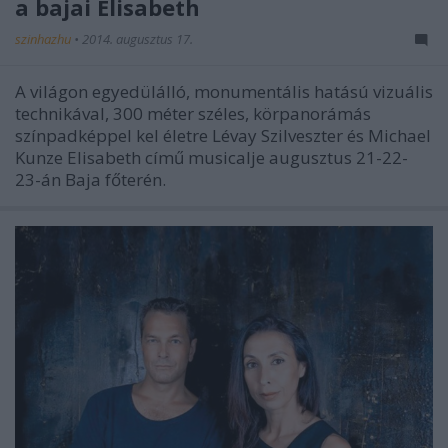
a bajai Elisabeth
szinhazhu
•
2014. augusztus 17.
A világon egyedülálló, monumentális hatású vizuális
technikával, 300 méter széles, körpanorámás
színpadképpel kel életre Lévay Szilveszter és Michael
Kunze Elisabeth című musicalje augusztus 21-22-
23-án Baja főterén.