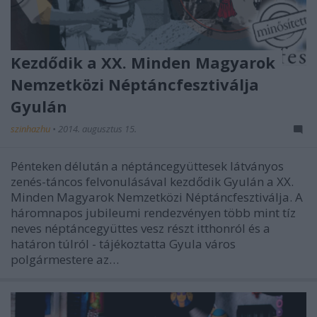
Kezdődik a XX. Minden Magyarok
Nemzetközi Néptáncfesztiválja
Gyulán
szinhazhu
•
2014. augusztus 15.
Pénteken délután a néptáncegyüttesek látványos
zenés-táncos felvonulásával kezdődik Gyulán a XX.
Minden Magyarok Nemzetközi Néptáncfesztiválja. A
háromnapos jubileumi rendezvényen több mint tíz
neves néptáncegyüttes vesz részt itthonról és a
határon túlról - tájékoztatta Gyula város
polgármestere az…