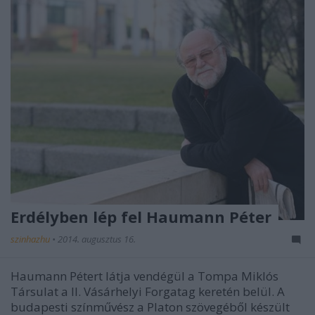
Erdélyben lép fel Haumann Péter
szinhazhu
•
2014. augusztus 16.
Haumann Pétert látja vendégül a Tompa Miklós
Társulat a II. Vásárhelyi Forgatag keretén belül. A
budapesti színművész a Platon szövegéből készült