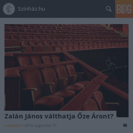
Színház.hu
Zalán János válthatja Őze Áront?
szinhazhu
•
2014. augusztus 17.