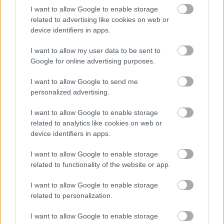
Plusz 1,5 milliárd jut az Operaháznak
I want to allow Google to enable storage
és az Erkelnek
related to advertising like cookies on web or
device identifiers in apps.
szinhazhu
•
2014. augusztus 16.
I want to allow my user data to be sent to
Mintegy másfél milliárd forint forrást biztosít a
Google for online advertising purposes.
kormány a Magyar Állami Operaház és az Erkel
Színház 2014. évi működéséhez - derült ki a Magyar
I want to allow Google to send me
Közlöny pénteki számában megjelent határozatból.
personalized advertising.
I want to allow Google to enable storage
related to analytics like cookies on web or
device identifiers in apps.
I want to allow Google to enable storage
related to functionality of the website or app.
I want to allow Google to enable storage
related to personalization.
I want to allow Google to enable storage