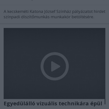
A kecskeméti Katona József Színház pályázatot hirdet
színpadi díszítőmunkás munkakör betöltésére.
Egyedülálló vizuális technikára épül