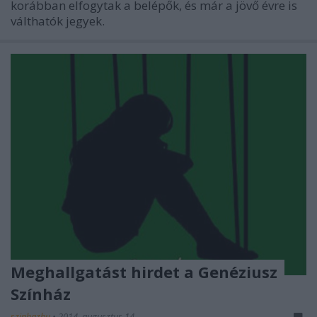
korábban elfogytak a belépők, és már a jövő évre is
válthatók jegyek.
Meghallgatást hirdet a Genéziusz
Színház
szinhazhu
•
2014. augusztus 14.