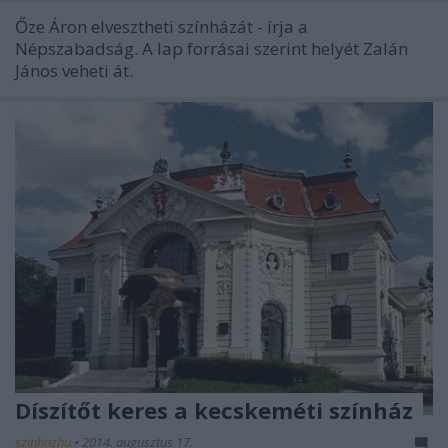
Őze Áron elvesztheti színházát - írja a
Népszabadság. A lap forrásai szerint helyét Zalán
János veheti át.
Díszítőt keres a kecskeméti színház
szinhazhu
•
2014. augusztus 17.