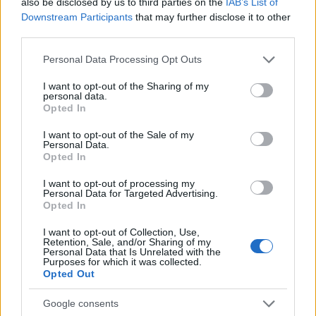
also be disclosed by us to third parties on the
IAB’s List of
szinhazhu
•
2014. augusztus 16.
Downstream Participants
that may further disclose it to other
third parties.
Augusztus 21-én Tihanyban, 23-án pedig Pápán
Please note that this website/app uses one or more Google
Personal Data Processing Opt Outs
vendégszerepel a Veszprémi Petőfi Színház.
services and may gather and store information including but
not limited to your visit or usage behaviour. You may click to
I want to opt-out of the Sharing of my
personal data.
grant or deny consent to Google and its third-party tags to
Opted In
use your data for below specified purposes in below Google
consent section.
I want to opt-out of the Sale of my
Personal Data.
Opted In
I want to opt-out of processing my
Personal Data for Targeted Advertising.
Opted In
I want to opt-out of Collection, Use,
Retention, Sale, and/or Sharing of my
Personal Data that Is Unrelated with the
Purposes for which it was collected.
Opted Out
Google consents