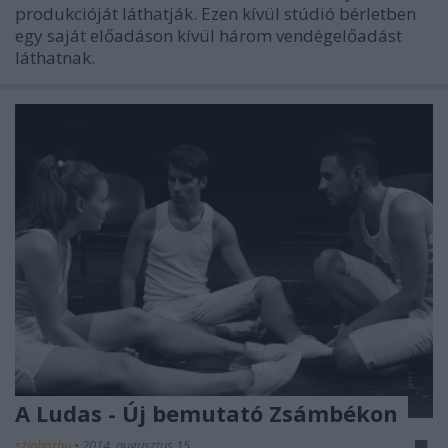
produkcióját láthatják. Ezen kívül stúdió bérletben
egy saját előadáson kívül három vendégelőadást
láthatnak.
A Ludas - Új bemutató Zsámbékon
szinhazhu
•
2014. augusztus 15.