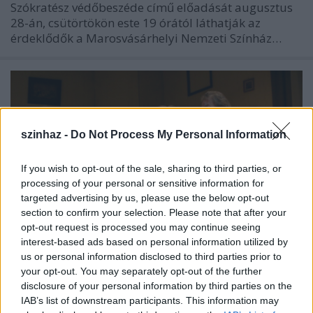
Szókratész védőbeszéde című előadását augusztus
28-án, csütörtökön este 19 órától láthatják az
érdeklődők a Marosvásárhelyi Nemzeti Színház…
szinhaz -
Do Not Process My Personal Information
If you wish to opt-out of the sale, sharing to third parties, or
processing of your personal or sensitive information for
targeted advertising by us, please use the below opt-out
section to confirm your selection. Please note that after your
opt-out request is processed you may continue seeing
interest-based ads based on personal information utilized by
us or personal information disclosed to third parties prior to
your opt-out. You may separately opt-out of the further
Veszprémi vendégjátékok Tihanyban
disclosure of your personal information by third parties on the
IAB’s list of downstream participants. This information may
és Pápán