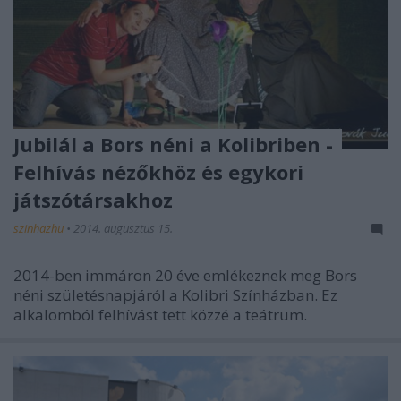
Jubilál a Bors néni a Kolibriben -
Felhívás nézőkhöz és egykori
játszótársakhoz
szinhazhu
•
2014. augusztus 15.
2014-ben immáron 20 éve emlékeznek meg Bors
néni születésnapjáról a Kolibri Színházban. Ez
alkalomból felhívást tett közzé a teátrum.