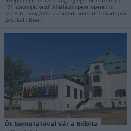
középpontjában. Az ország legrégebbi teátruma a
191. szezonját kezdi, kínálatát opera, operett is
színesíti - hangzott el a csütörtökön tartott évadnyitó
társulati ülésen.
Öt bemutatóval vár a Bóbita