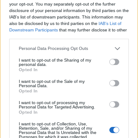
your opt-out. You may separately opt-out of the further
disclosure of your personal information by third parties on the
IAB’s list of downstream participants. This information may
also be disclosed by us to third parties on the
IAB’s List of
Downstream Participants
that may further disclose it to other
third parties.
Please note that this website/app uses one or more Google
Personal Data Processing Opt Outs
services and may gather and store information including but
Bárki musicalproducer lehet New
not limited to your visit or usage behaviour. You may click to
I want to opt-out of the Sharing of my
personal data.
grant or deny consent to Google and its third-party tags to
York-ban
Opted In
use your data for below specified purposes in below Google
szinhazhu
•
2014. augusztus 21.
consent section.
I want to opt-out of the Sale of my
Personal Data.
Opted In
Bárki producere lehet a Broadway új előadásának,
ha van 10 ezer dollár befektetésre váró pénze. A
I want to opt-out of processing my
Personal Data for Targeted Advertising.
kezdeményezés új gyakorlatot vezethet be az
Opted In
amerikai musicalszínház finanszírozásában.
I want to opt-out of Collection, Use,
Retention, Sale, and/or Sharing of my
Personal Data that Is Unrelated with the
Purposes for which it was collected.