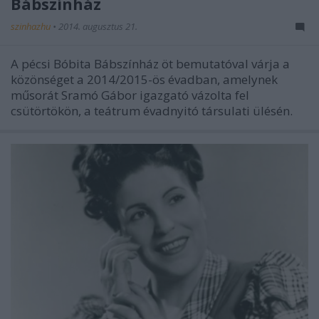
Bábszínház
szinhazhu
•
2014. augusztus 21.
A pécsi Bóbita Bábszínház öt bemutatóval várja a
közönséget a 2014/2015-ös évadban, amelynek
műsorát Sramó Gábor igazgató vázolta fel
csütörtökön, a teátrum évadnyitó társulati ülésén.