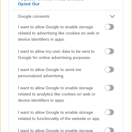
Opted Out
Google consents
I want to allow Google to enable storage
related to advertising like cookies on web or
device identifiers in apps.
I want to allow my user data to be sent to
Google for online advertising purposes.
I want to allow Google to send me
personalized advertising.
"Az eltervezett programjaink
I want to allow Google to enable storage
megvalósultak" - Vidnyánszky Attila
related to analytics like cookies on web or
válaszolt
device identifiers in apps.
szinhazhu
•
2014. augusztus 21.
I want to allow Google to enable storage
related to functionality of the website or app.
A Nemzeti direktora a színház élén eltöltött első
I want to allow Google to enable storage