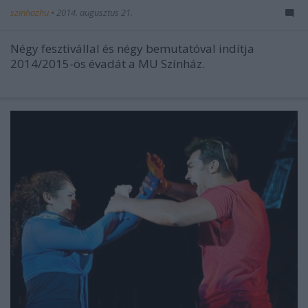
szinhazhu
•
2014. augusztus 21.
Négy fesztivállal és négy bemutatóval indítja
2014/2015-ös évadát a MU Színház.