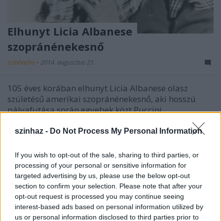
Elhunyt Licia Albanese
szopránénekesnő
szinhazhu
•
2014. augusztus 21.
105 éves korában elhunyt Licia Albanese olasz
születésű amerikai szopránénekesnő, aki hosszú
pályafutása során egyebek közt Puccini
Pillangókisasszonyának Cso-Cso-Szánjaként és Verdi
Traviatájának Violettájaként kápráztatta el a
szinhaz -
Do Not Process My Personal Information
közönséget.
If you wish to opt-out of the sale, sharing to third parties, or
processing of your personal or sensitive information for
targeted advertising by us, please use the below opt-out
section to confirm your selection. Please note that after your
opt-out request is processed you may continue seeing
interest-based ads based on personal information utilized by
us or personal information disclosed to third parties prior to