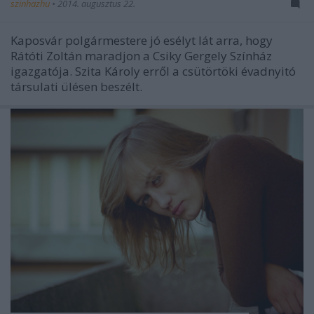
szinhazhu
•
2014. augusztus 22.
Kaposvár polgármestere jó esélyt lát arra, hogy
Rátóti Zoltán maradjon a Csiky Gergely Színház
igazgatója. Szita Károly erről a csütörtöki évadnyitó
társulati ülésen beszélt.