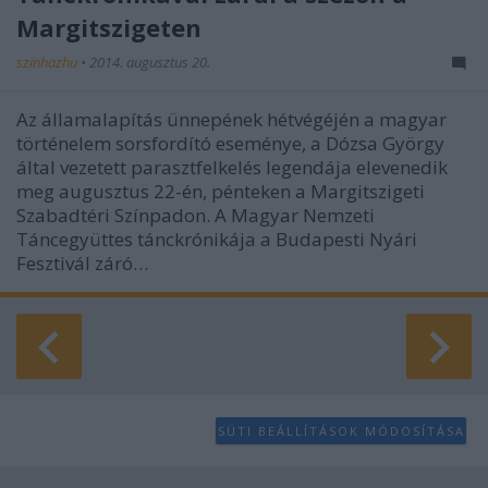
Margitszigeten
szinhazhu
•
2014. augusztus 20.
Az államalapítás ünnepének hétvégéjén a magyar
történelem sorsfordító eseménye, a Dózsa György
által vezetett parasztfelkelés legendája elevenedik
meg augusztus 22-én, pénteken a Margitszigeti
Szabadtéri Színpadon. A Magyar Nemzeti
Táncegyüttes tánckrónikája a Budapesti Nyári
Fesztivál záró…
SÜTI BEÁLLÍTÁSOK MÓDOSÍTÁSA