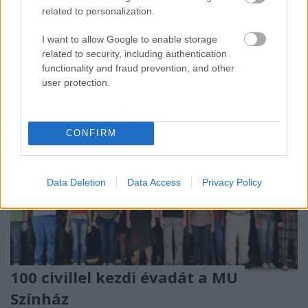
évadáról, Eperjes Károly távozásáról és kritikusi
related to personalization.
össztűzről is beszélt tartalmi partnerünk, a Fidelio
interjújában.
I want to allow Google to enable storage
related to security, including authentication
functionality and fraud prevention, and other
user protection.
CONFIRM
Data Deletion
Data Access
Privacy Policy
100 civillel kezdi évadát a MU
Színház