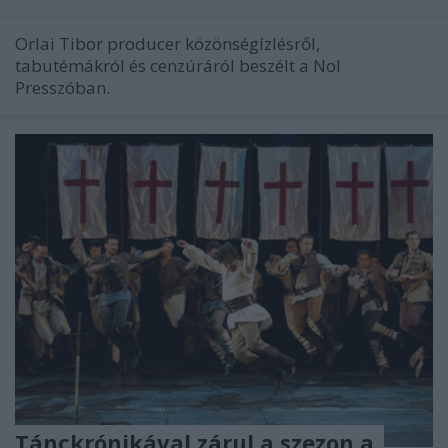
Orlai Tibor producer közönségízlésről,
tabutémákról és cenzúráról beszélt a Nol
Presszóban.
Tánckrónikával zárul a szezon a