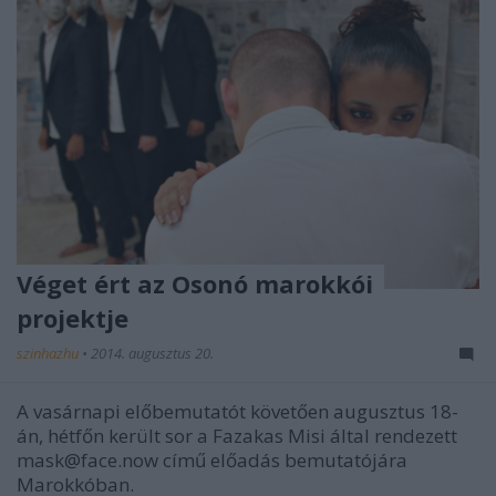
Véget ért az Osonó marokkói
projektje
szinhazhu
•
2014. augusztus 20.
A vasárnapi előbemutatót követően augusztus 18-
án, hétfőn került sor a Fazakas Misi által rendezett
mask@face.now című előadás bemutatójára
Marokkóban.