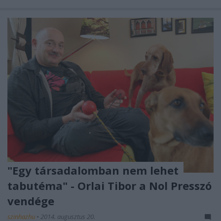
"Egy társadalomban nem lehet
tabutéma" - Orlai Tibor a Nol Presszó
vendége
szinhazhu
•
2014. augusztus 20.