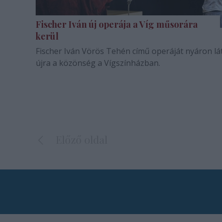
Fischer Iván új operája a Víg műsorára
kerül
Fischer Iván Vörös Tehén című operáját nyáron lá
újra a közönség a Vígszínházban.
Előző oldal