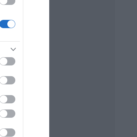
lmány
mhez
,
ec