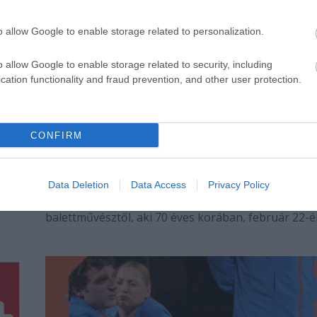
o allow Google to enable storage related to personalization.
o allow Google to enable storage related to security, including
cation functionality and fraud prevention, and other user protection.
CONFIRM
A Fiumei úti sírkertben búcsúztatják Nagy
Ivánt
A Fiumei úti sírkert ravatalozójában, március 4-én 
Data Deletion
Data Access
Privacy Policy
ius
órakor vesznek végső búcsút Nagy Iván
balettművésztől, aki 70 éves korában, február 22-
váratlanul hunyt el.