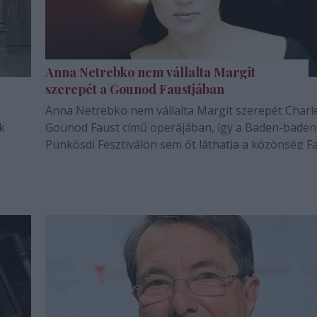
Anna Netrebko nem vállalta Margit
szerepét a Gounod Faustjában
Anna Netrebko nem vállalta Margit szerepét Charl
k
Gounod Faust című operájában, így a Baden-baden
Pünkösdi Fesztiválon sem őt láthatja a közönség F
ban.
szerelméként. Az énekesnő úgy találta, hogy nem n
való a szerep.