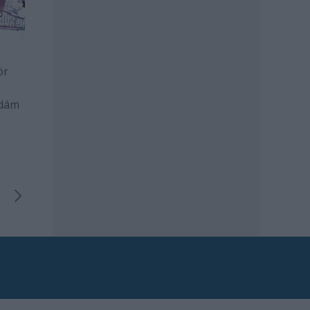
ör
Ádám