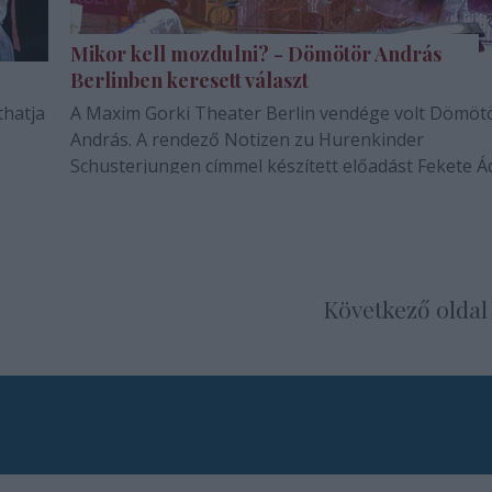
Mikor kell mozdulni? - Dömötör András
Berlinben keresett választ
thatja
A Maxim Gorki Theater Berlin vendége volt Dömöt
András. A rendező Notizen zu Hurenkinder
Schusterjungen címmel készített előadást Fekete 
dramaturg közreműködésével. A darab meghívást
kapott a Voicing Resistance Fesztiválra
Következő oldal