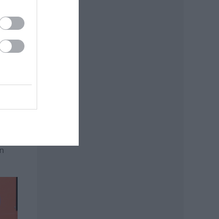
13
én