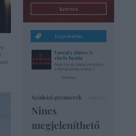
Keresés
Jegyvásárlás
es
Vaszary János: A
i
vörös bestia
aust
Pikali Gerda talpig vörösben,
eki
a férfiak pedig nyakig a
pácban - az Újszínházban!
hirdetés
Színházi premierek
Nincs
megjeleníthető