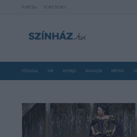
PORT
.hu
PORT TICKET
FŐOLDAL
HÍR
INTERJÚ
MAGAZIN
KRITIKA
S