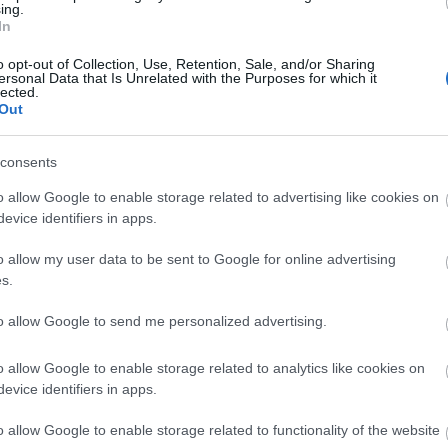
ing.
szereplőgárdát felvonultató, 1976-os film, a Tanu
In
a nőkről ezúttal a színpadon elevenedik meg. A fil
hasonlóan kiváló szereposztást ígérnek az alkotók
o opt-out of Collection, Use, Retention, Sale, and/or Sharing
ersonal Data that Is Unrelated with the Purposes for which it
köztük Szente Vajk rendező.
lected.
Out
consents
o allow Google to enable storage related to advertising like cookies on
evice identifiers in apps.
o allow my user data to be sent to Google for online advertising
Híres festők és a pandamedvék – Újra
s.
felolvasószínház a Maladypében
to allow Google to send me personalized advertising.
Március 3-án ismét láthatják a nézők a Matei Visni
.
abszurd drámája alapján készült felolvasószínházi
o allow Google to enable storage related to analytics like cookies on
előadást a Maladype Bázison.
evice identifiers in apps.
o allow Google to enable storage related to functionality of the website