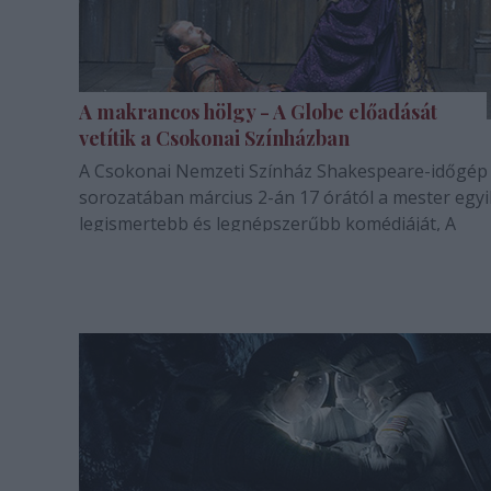
A makrancos hölgy - A Globe előadását
vetítik a Csokonai Színházban
A Csokonai Nemzeti Színház Shakespeare-időgép
sorozatában március 2-án 17 órától a mester egyi
legismertebb és legnépszerűbb komédiáját, A
makrancos hölgyet tűzi műsorára vetítés formájá