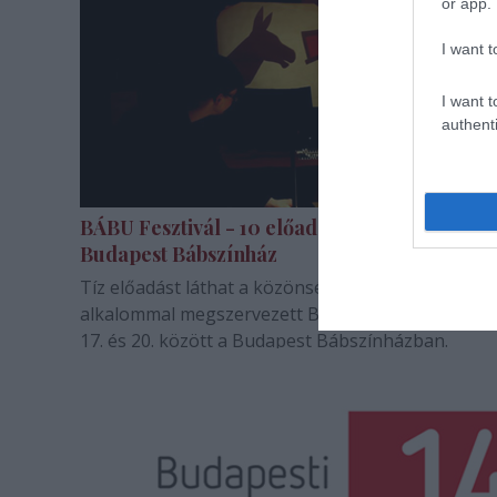
or app.
I want t
I want t
authenti
BÁBU Fesztivál - 10 előadással vár a
Budapest Bábszínház
Tíz előadást láthat a közönség az idén ötödik
alkalommal megszervezett BÁBU Fesztiválon márc
17. és 20. között a Budapest Bábszínházban.