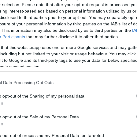
York Kávéház
r selection. Please note that after your opt-out request is processed y
eing interest-based ads based on personal information utilized by us or
rre az
A Mindenütt nő! programsorozat keretében két
disclosed to third parties prior to your opt-out. You may separately opt-
művészeti estet is láthatnak az érdeklődők márciu
losure of your personal information by third parties on the IAB’s list of
.
Budapesten: a New York Művész Páholy ismét nég
. This information may also be disclosed by us to third parties on the
IA
tehetséges művésznőt lát vendégül, a Hadik Irodal
Participants
that may further disclose it to other third parties.
Szalon nőnapi estjén pedig a pesti nőkkel kapcsola
 that this website/app uses one or more Google services and may gath
beszélgetést és zenélést hallhatnak…
including but not limited to your visit or usage behaviour. You may click 
 to Google and its third-party tags to use your data for below specifi
ogle consent section.
l Data Processing Opt Outs
o opt-out of the Sharing of my personal data.
In
Színpadi tanulmány készül a nőkről a
Madáchban
o opt-out of the Sale of my Personal Data.
In
Új magyar musical bemutatójára készül a Madách
lért.
Színház. A Gyárfás Miklós nevéhez fűződő, parádés
to opt-out of processing my Personal Data for Targeted