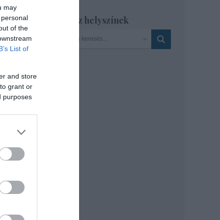
ou may
 personal
Szinház helyszínek
out of the
sban
 downstream
y
B’s List of
mi
tos
er and store
to grant or
ed purposes