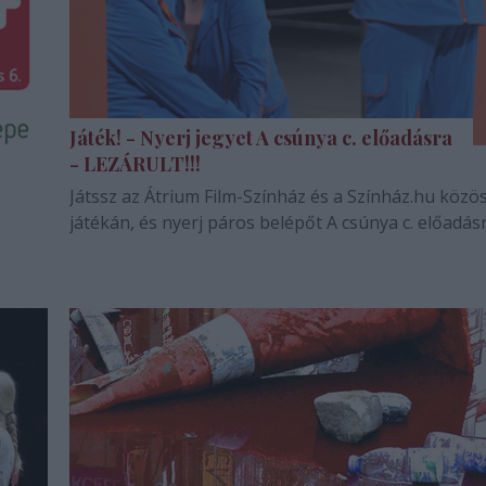
Játék! - Nyerj jegyet A csúnya c. előadásra
- LEZÁRULT!!!
Játssz az Átrium Film-Színház és a Színház.hu közö
játékán, és nyerj páros belépőt A csúnya c. előadásr