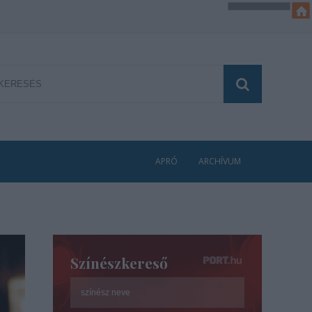
APRÓ
ARCHÍVUM
Színészkereső